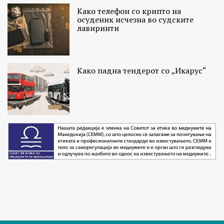
Како телефон со крипто на
осуденик исчезна во судските
лавиринти
Како падна тендерот со „Икарус“