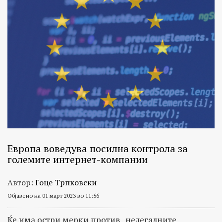
Европа воведува посилна контрола за
големите интернет-компании
Автор:
Гоце Трпковски
Објавено на 01 март 2023 во 11:56
Ќе има остри мерки против „нелегалните