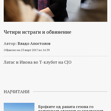
Четири истраги и обвинение
Автор:
Владо Апостолов
Објавено на 23 март 2017 во 14:39
Латас и Ивона во Т-клубот на СЈО
НАЈЧИТАНИ
Бројките од раната сезона го
вклучуваат алармот за хрватскиот