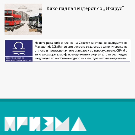
Како падна тендерот со „Икарус“