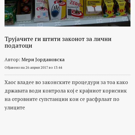
Трујачите ги штити законот за лични
податоци
Автор:
Мери Јордановска
Објавено на 26 април 2017 во 13:44
Хаос владее во законските процедури за тоа како
државата води контрола кој е крајниот корисник
на отровните супстанции кои се расфрлаат по
улиците