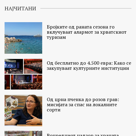
НАЈЧИТАНИ
Бројките од раната сезона го
вклучуваат алармот за хрватскиот
туризам
Од бесплатно до 4.500 евра: Како се
закупуваат културните институции
Од црна пченка до розов грав:
мисијата за спас на локалните
сорти
Вонредниот надзор за храната