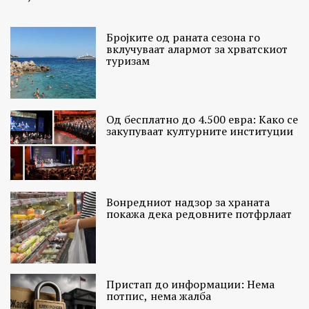
Бројките од раната сезона го
вклучуваат алармот за хрватскиот
туризам
Од бесплатно до 4.500 евра: Како се
закупуваат културните институции
Вонредниот надзор за храната
покажа дека редовните потфрлаат
Пристап до информации: Нема
потпис, нема жалба