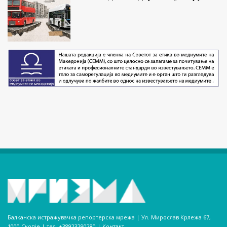
Балканска истражувачка репортерска мрежа | Ул. Мирослав Крлежа 67,
1000 Скопје | тел. +38923290280­ |
Контакт