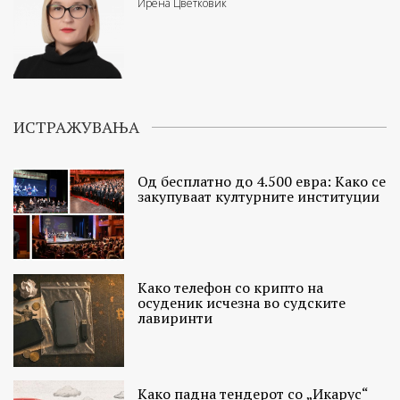
Ирена Цветковиќ
ИСТРАЖУВАЊА
Од бесплатно до 4.500 евра: Како се
закупуваат културните институции
Како телефон со крипто на
осуденик исчезна во судските
лавиринти
Како падна тендерот со „Икарус“