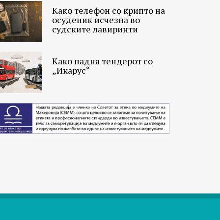
Како телефон со крипто на
осуденик исчезна во
судските лавиринти
Како падна тендерот со
„Икарус“