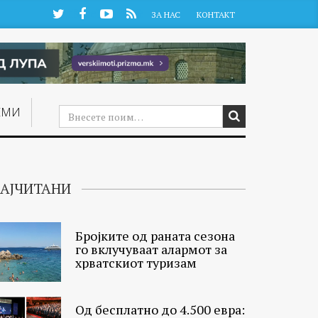
Twitter
Facebook
YouTube
RSS
ЗА НАС
КОНТАКТ
ЕМИ
АЈЧИТАНИ
Бројките од раната сезона
го вклучуваат алармот за
хрватскиот туризам
Од бесплатно до 4.500 евра: