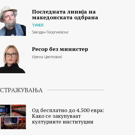
Последната линија на
македонската одбрана
ТУНЕЛ
Ѕвездан Георгиевски
Ресор без министер
Ирена Цветковиќ
ИСТРАЖУВАЊА
Од бесплатно до 4.500 евра:
Како се закупуваат
културните институции