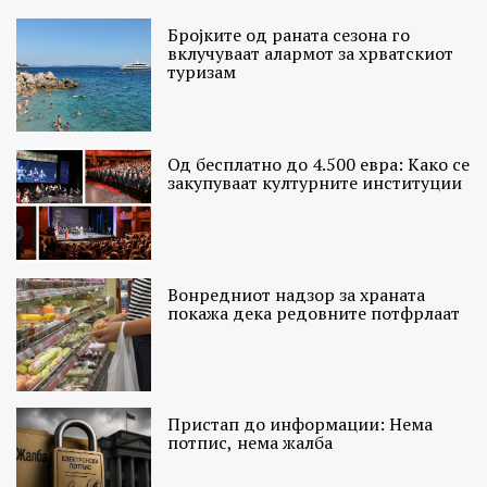
Бројките од раната сезона го
вклучуваат алармот за хрватскиот
туризам
Од бесплатно до 4.500 евра: Како се
закупуваат културните институции
Вонредниот надзор за храната
покажа дека редовните потфрлаат
Пристап до информации: Нема
потпис, нема жалба