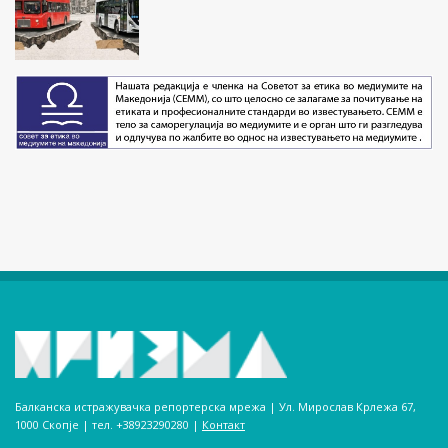
Балканска истражувачка репортерска мрежа | Ул. Мирослав Крлежа 67,
1000 Скопје | тел. +38923290280­ |
Контакт