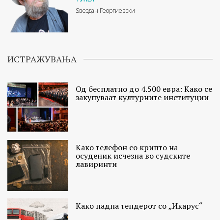
Ѕвездан Георгиевски
ИСТРАЖУВАЊА
Од бесплатно до 4.500 евра: Како се
закупуваат културните институции
Како телефон со крипто на
осуденик исчезна во судските
лавиринти
Како падна тендерот со „Икарус“