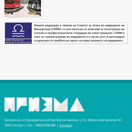
Балканска истражувачка репортерска мрежа | Ул. Мирослав Крлежа 67,
1000 Скопје | тел. +38923290280­ |
Контакт