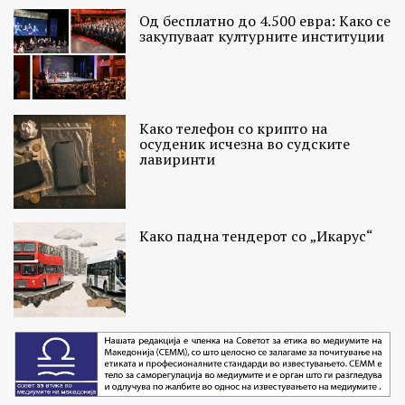
Од бесплатно до 4.500 евра: Како се
закупуваат културните институции
Како телефон со крипто на
осуденик исчезна во судските
лавиринти
Како падна тендерот со „Икарус“