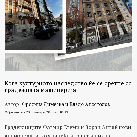
Кога културното наследство ќе се сретне со
градежната машинерија
Автор:
Фросина Димеска и Владо Апостолов
Објавено на 20 ноември 2024 во 10:33
Градежниците Фатмир Етеми и Зоран Антиќ нови
акционери во компанијата-сопственик на