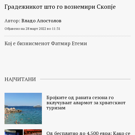
Градежникот што го вознемири Скопје
Автор:
Владо Апостолов
Објавено на 28 март 2022 во 11:31
Кој е бизнисменот Фатмир Етеми
НАЈЧИТАНИ
Бројките од раната сезона го
вклучуваат алармот за хрватскиот
туризам
Од бесплатно до 4.500 евра: Како се