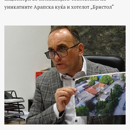
уникатните Арапска куќа и хотелот „Бристол“