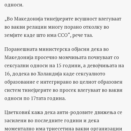
односи.
„Во Македонија тинејџерите всушност влегуваат
во вакви релации многу порано отколку во
земјите каде што има ССО“, рече таа.
Поранешната министерска објасни дека во
Македонија просечно момчињата почнуваат со
сексуални односи на 15 години, а девојчињата на
16, додека во Холандија каде сексуалното
образование е интегрирано во целиот образовен
систем тинејџерите во просек влегуваат во вакви
односи по 17тата година.
Цветковиќ кажа дека анти-родовите движења се
засилени во последните години и дека
моментално има триесетина вакви организации