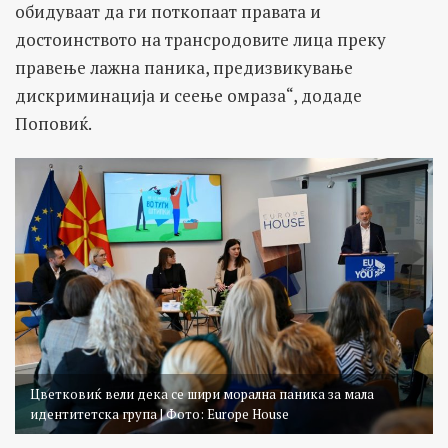
обидуваат да ги поткопаат правата и
достоинството на трансродовите лица преку
правење лажна паника, предизвикување
дискриминација и сеење омраза“, додаде
Поповиќ.
Цветковиќ вели дека се шири морална паника за мала
идентитетска група | Фото: Europe House