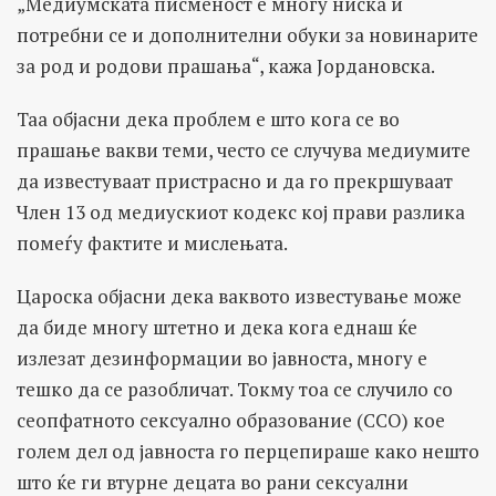
„Медиумската писменост е многу ниска и
потребни се и дополнителни обуки за новинарите
за род и родови прашања“, кажа Јордановска.
Таа објасни дека проблем е што кога се во
прашање вакви теми, често се случува медиумите
да известуваат пристрасно и да го прекршуваат
Член 13 од медиускиот кодекс кој прави разлика
помеѓу фактите и мислењата.
Цароска објасни дека ваквото известување може
да биде многу штетно и дека кога еднаш ќе
излезат дезинформации во јавноста, многу е
тешко да се разобличат. Токму тоа се случило со
сеопфатното сексуално образование (ССО) кое
голем дел од јавноста го перцепираше како нешто
што ќе ги втурне децата во рани сексуални