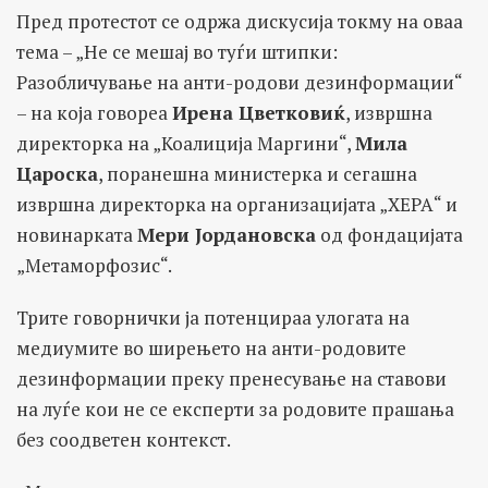
Пред протестот се одржа дискусија токму на оваа
тема – „Не се мешај во туѓи штипки:
Разобличување на анти-родови дезинформации“
– на која говореа
Ирена Цветковиќ
, извршна
директорка на „Коалиција Маргини“,
Мила
Цароска
, поранешна министерка и сегашна
извршна директорка на организацијата „ХЕРА“ и
новинарката
Мери Јордановска
од фондацијата
„Метаморфозис“.
Трите говорнички ја потенцираа улогата на
медиумите во ширењето на анти-родовите
дезинформации преку пренесување на ставови
на луѓе кои не се експерти за родовите прашања
без соодветен контекст.