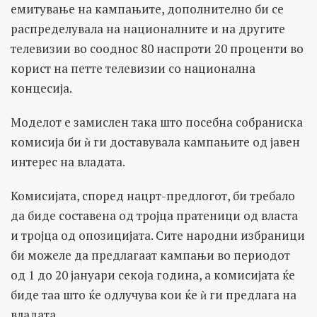
емитување на кампањите, дополнително би се
распределувала на националните и на другите
телевизии во сооднос 80 наспроти 20 проценти во
корист на петте телевизии со национална
концесија.
Моделот е замислен така што посебна собраниска
комисија би ѝ ги доставувала кампањите од јавен
интерес на владата.
Комисијата, според нацрт-предлогот, би требало
да биде составена од тројца пратеници од власта
и тројца од опозицијата. Сите народни избраници
би можеле да предлагаат кампањи во периодот
од 1 до 20 јануари секоја година, а комисијата ќе
биде таа што ќе одлучува кои ќе ѝ ги предлага на
владата.