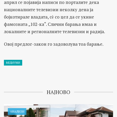
април се појавија написи по порталите дека
националните телевизии неколку дена ја
бојкотирале владата, сѐ со цел да се укине
фамозната „102-ка“. Слични барања имаа и
локалните и регионалните телевизии и радија.
Овој предлог-закон го задоволува тоа барање.
МЕДИУМИ
НАЈНОВО
АНАЛИЗИ