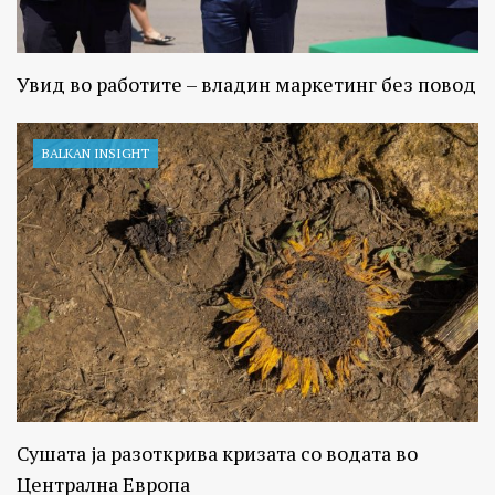
Увид во работите – владин маркетинг без повод
BALKAN INSIGHT
Сушата ја разоткрива кризата со водата во
Централна Европа