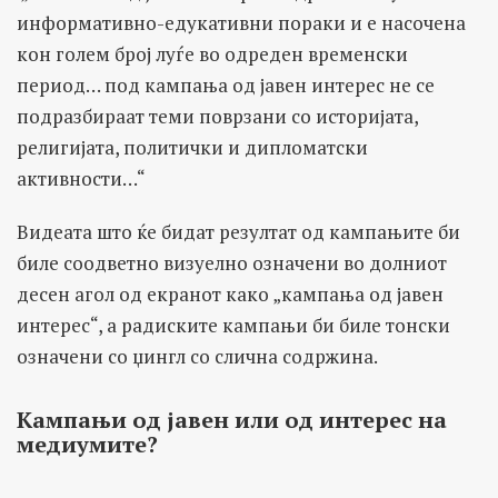
информативно-едукативни пораки и е насочена
кон голем број луѓе во одреден временски
период… под кампања од јавен интерес не се
подразбираат теми поврзани со историјата,
религијата, политички и дипломатски
активности…“
Видеата што ќе бидат резултат од кампањите би
биле соодветно визуелно означени во долниот
десен агол од екранот како „кампања од јавен
интерес“, а радиските кампањи би биле тонски
означени со џингл со слична содржина.
Кампањи од јавен или од интерес на
медиумите?