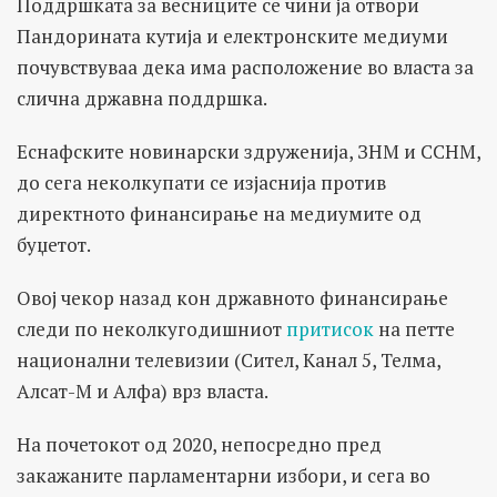
Поддршката за весниците се чини ја отвори
Пандорината кутија и електронските медиуми
почувствуваа дека има расположение во власта за
слична државна поддршка.
Еснафските новинарски здруженија, ЗНМ и ССНМ,
до сега неколкупати се изјаснија против
директното финансирање на медиумите од
буџетот.
Овој чекор назад кон државното финансирање
следи по неколкугодишниот
притисок
на петте
национални телевизии (Сител, Канал 5, Телма,
Алсат-М и Алфа) врз власта.
На почетокот од 2020, непосредно пред
закажаните парламентарни избори, и сега во