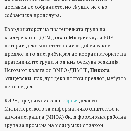
доставен до собранието, но сѐ уште не е во
собраниска процедура.
Координаторот на пратеничката група на
владејачката СДСМ,
Јован Митрески,
за БИРН,
потврди дека минатата недела добил ваков
предлог и го дистрибуирал до координаторите на
пратеничките групи и од нив очекува реакција.
Неговиот колега од ВМРО-ДПМНЕ,
Никола
Мицевски
, пак, чул дека постои предлог, меѓутоа
не го видел.
БИРН, пред два месеца,
објави
дека во
Министерството за информатичко општество и
администрација (МИОА) била формирана работна
група за промена на медиумскиот закон.