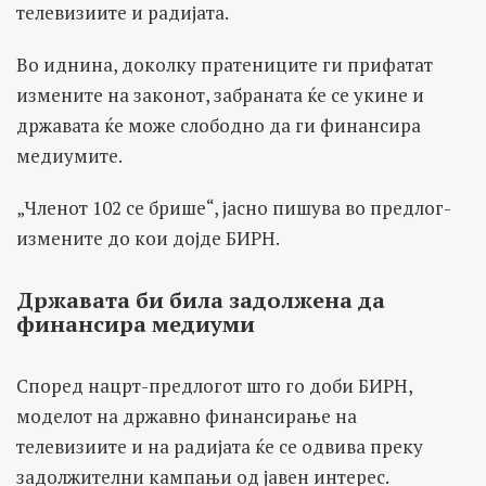
телевизиите и радијата.
Во иднина, доколку пратениците ги прифатат
измените на законот, забраната ќе се укине и
државата ќе може слободно да ги финансира
медиумите.
„Членот 102 се брише“, јасно пишува во предлог-
измените до кои дојде БИРН.
Државата би била задолжена да
финансира медиуми
Според нацрт-предлогот што го доби БИРН,
моделот на државно финансирање на
телевизиите и на радијата ќе се одвива преку
задолжителни кампањи од јавен интерес.