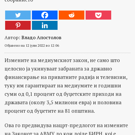
Автор:
Владо Апостолов
Објавено на 12 јули 2022 во 12:06
Измените на медиумскиот закон, не само што
целосно ја укинуваат забраната за државно
финансирање на приватните радија и телевизии,
туку им гарантираат на медиумите и годишни
суми од 0,1 процент од буџетските приходи на
државата (околу 3,5 милиони евра) и половина
процент од буџетите на 81 општина.
Ова го предвидува нацрт-предлогот на измените
на Законот за АВМУ до кои дојде БИРН, кој е