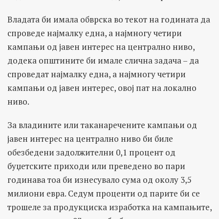
Владата би имала обврска во текот на годината да
спроведе најмалку една, а најмногу четири
кампањи од јавен интерес на централно ниво,
додека општините би имале слична задача – да
спроведат најмалку една, а најмногу четири
кампањи од јавен интерес, овој пат на локално
ниво.
За владините или таканаречените кампањи од
јавен интерес на централно ниво би биле
обезбедени задолжителни 0,1 процент од
буџетските приходи или преведено во пари
годинава тоа би изнесувало сума од околу 3,5
милиони евра. Седум проценти од парите би се
трошеле за продукциска изработка на кампањите,