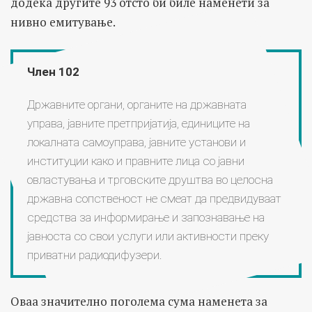
додека другите 93 отсто би биле наменети за
нивно емитување.
Член 102
Државните органи, органите на државната
управа, јавните претпријатија, единиците на
локалната самоуправа, јавните установи и
институции како и правните лица со јавни
овластувања и трговските друштва во целосна
државна сопственост не смеат да предвидуваат
средства за информирање и запознавање на
јавноста со свои услуги или активности преку
приватни радиодифузери.
Оваа значително поголема сума наменета за