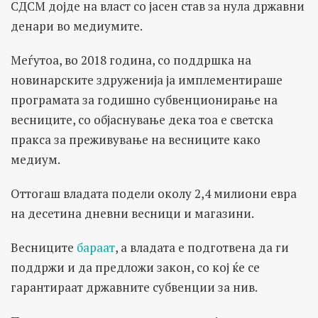
СДСМ дојде на власт со јасен став за нула државни
денари во медиумите.
Меѓутоа, во 2018 година, со поддршка на
новинарските здруженија ја имплементираше
програмата за годишно субвенционирање на
весниците, со објаснување дека тоа е светска
пракса за преживување на весниците како
медиум.
Оттогаш владата подели околу 2,4 милиони евра
на десетина дневни весници и магазини.
Весниците
бараат
, а владата е подготвена да ги
поддржи и да предложи закон, со кој ќе се
гарантираат државните субвенции за нив.