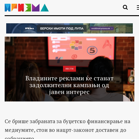
ВЕСТИ
Владините реклами ќе станат
задолжителни кампањи од
јавен интерес
Се брише забраната за буџетско финансирање на
медиумите, стои во нацрт-законот доставен до
собранието