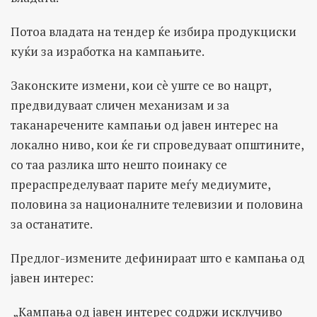
Потоа владата на тендер ќе избира продукциски
куќи за изработка на кампањите.
Законските измени, кои сè уште се во нацрт,
предвидуваат сличен механизам и за
таканаречените кампањи од јавен интерес на
локално ниво, кои ќе ги спроведуваат општините,
со таа разлика што нешто поинаку се
прераспределуваат парите меѓу медиумите,
половина за националните телевизии и половина
за останатите.
Предлог-измените дефинираат што е кампања од
јавен интерес:
„Kампања од јавен интерес содржи исклучиво