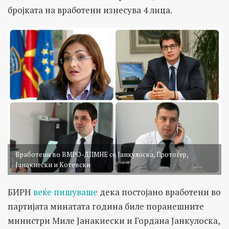
бројката на вработени изнесува 4 лица.
Вработени во ВМРО-ДПМНЕ се Јанкулоска, Протоѓер,
Јанакиески и Котевски
БИРН
веќе пишуваше
дека постојано вработени во
партијата минатата година биле поранешните
министри Миле Јанакиески и Гордана Јанкулоска,