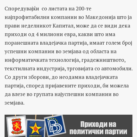
Споредувајќи со листата на 200-те
најпрофитабилни компании во Македонија што ја
прави неделникот Капитал, може да се види дека
приходи од 4 милиони евра, какви што има
поранешната владејачка партија, имаат голем број
успешни компании во земјава од областа на
информатичката технологија, градежништвото,
текстилната индустрија, трговијата со автомобили.
Со други зборови, до неодамна владејачката
партија, според пријавените приходи, би можела
да влезе во групата најуспешни компании во
земјава.