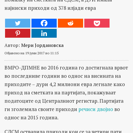
најниски приходи од 378 илјади евра
Автор:
Мери Јордановска
Објавено на 19 јуни 2017 во 11:15
ВМРО-ДПМНЕ во 2016 година го достигнала врвот
во последниве години во однос на висината на
приходите – дури 4,2 милиони евра легнале како
приход на сметката на партијата, покажуваат
податоците од Централниот регистар. Партијата
ги зголемила своите приходи
речиси двојно
во
однос на 2015 година.
СДСМ остварила приходи кои се за четири пати