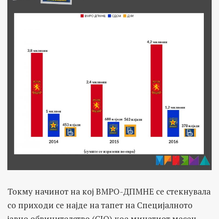
Токму начинот на кој ВМРО-ДПМНЕ се стекнувала
со приходи се најде на тапет на Специјалното
јавно обвинителство (СЈО) кое минатиот месец