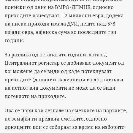
пониски од оние на ВМРО-ДПМНЕ, односно
приходите изнесуваат 1,2 милиони евра, додека
најниски приходи имала ДУИ, нешто над 378
илјади евра, најниска сума во последните три
години.
За разлика од останатите години, кога од
Централниот регистар се добиваше документ од
кој можеше да се види од каде потекнуваат
приходите (донации, закупнини и сл.) годинава
на истиот вид документи не може да се види
потеклото на приходите.
Ова се пари кои легнале на сметките на партиите,
не земајќи ги предвид сметките, односно
донациите кои се собираат за време на изборите.