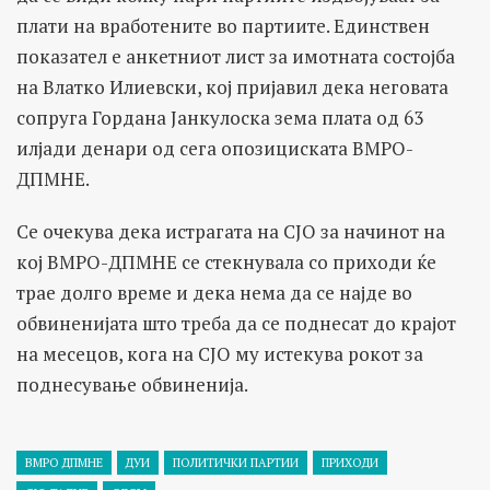
плати на вработените во партиите. Единствен
показател е анкетниот лист за имотната состојба
на Влатко Илиевски, кој пријавил дека неговата
сопруга Гордана Јанкулоска зема плата од 63
илјади денари од сега опозициската ВМРО-
ДПМНЕ.
Се очекува дека истрагата на СЈО за начинот на
кој ВМРО-ДПМНЕ се стекнувала со приходи ќе
трае долго време и дека нема да се најде во
обвиненијата што треба да се поднесат до крајот
на месецов, кога на СЈО му истекува рокот за
поднесување обвиненија.
ВМРО ДПМНЕ
ДУИ
ПОЛИТИЧКИ ПАРТИИ
ПРИХОДИ