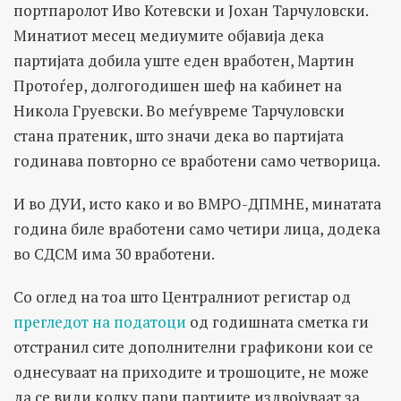
портпаролот Иво Котевски и Јохан Тарчуловски.
Минатиот месец медиумите објавија дека
партијата добила уште еден вработен, Мартин
Протоѓер, долгогодишен шеф на кабинет на
Никола Груевски. Во меѓувреме Тарчуловски
стана пратеник, што значи дека во партијата
годинава повторно се вработени само четворица.
И во ДУИ, исто како и во ВМРО-ДПМНЕ, минатата
година биле вработени само четири лица, додека
во СДСМ има 30 вработени.
Со оглед на тоа што Централниот регистар од
прегледот на податоци
од годишната сметка ги
отстранил сите дополнителни графикони кои се
однесуваат на приходите и трошоците, не може
да се види колку пари партиите издвојуваат за