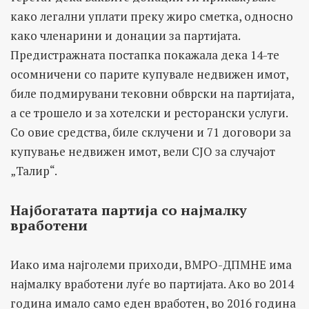
како легални уплати преку жиро сметка, односно
како членарини и донации за партијата.
Предистражната постапка покажала дека 14-те
осомничени со парите купувале недвижен имот,
биле подмирувани тековни обврски на партијата,
а се трошело и за хотелски и ресторански услуги.
Со овие средства, биле склучени и 71 договори за
купување недвижен имот, вели СЈО за случајот
„Талир“.
Најбогатата партија со најмалку
вработени
Иако има најголеми приходи, ВМРО-ДПМНЕ има
најмалку вработени луѓе во партијата. Ако во 2014
година имало само еден вработен, во 2016 година