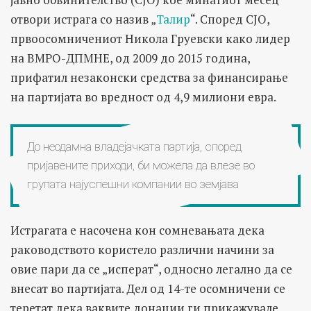
отвори истрага со назив „
Талир
“. Според СЈО,
првоосомничениот Никола Груевски како лидер
на ВМРО-ДПМНЕ, од 2009 до 2015 година,
прифатил незаконски средства за финансирање
на партијата во вредност од 4,9 милиони евра.
До неодамна владејачката партија, според
пријавените приходи, би можела да влезе во
групата најуспешни компании во земјава
Истрагата е насочена кон сомневањата дека
раководството користело различни начини за
овие пари да се „исперат“, односно легално да се
внесат во партијата. Дел од 14-те осомничени се
теретат дека ваквите донации ги прикажувале