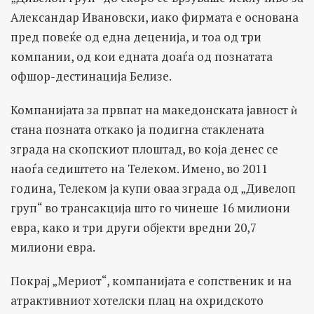
Александар Ивановски, иако фирмата е основана
пред повеќе од една деценија, и тоа од три
компании, од кои едната доаѓа од познатата
офшор-дестинација Белизе.
Компанијата за првпат на македонската јавност ѝ
стана позната откако ја подигна стаклената
зграда на скопскиот плоштад, во која денес се
наоѓа седиштето на Телеком. Имено, во 2011
година, Телеком ја купи оваа зграда од „Дивелоп
груп“ во трансакција што го чинеше 16 милиони
евра, како и три други објекти вредни 20,7
милиони евра.
Покрај „Мериот“, компанијата e сопственик и на
атрактивниот хотелски плац на охридското