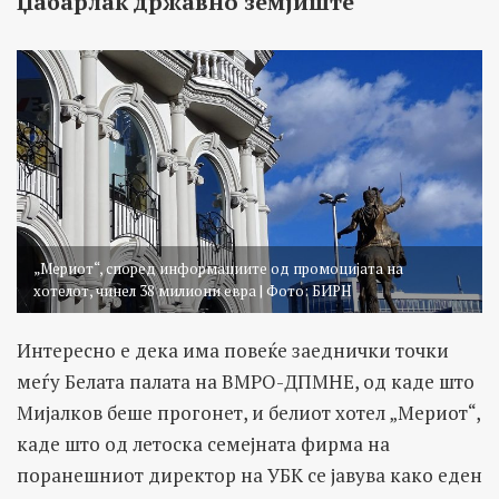
Џабарлак државно земјиште
„Мериот“, според информациите од промоцијата на
хотелот, чинел 38 милиони евра | Фото: БИРН
Интересно е дека има повеќе заеднички точки
меѓу Белата палата на ВМРО-ДПМНЕ, од каде што
Мијалков беше прогонет, и белиот хотел „Мериот“,
каде што од летоска семејната фирма на
поранешниот директор на УБК се јавува како еден