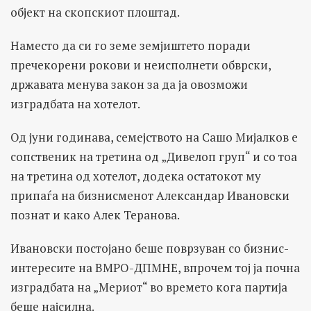
објект на скопскиот плоштад.
Наместо да си го земе земјиштето поради
пречекорени рокови и неисполнети обврски,
државата менува закон за да ја овозможи
изградбата на хотелот.
Од јуни годинава, семејството на Сашо Мијалков е
сопственик на третина од „Дивелоп груп“ и со тоа
на третина од хотелот, додека остатокот му
припаѓа на бизнисменот Александар Ивановски
познат и како Алек Теранова.
Ивановски постојано беше поврзуван со бизнис-
интересите на ВМРО-ДПМНЕ, впрочем тој ја почна
изградбата на „Мериот“ во времето кога партија
беше најсилна.