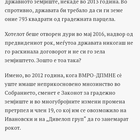
државното земјиште, некаде во 2013 година. Во
спротивно, државата би требало да си ги земе
оние 793 квадрати од градежната парцела.
Хотелот беше отворен дури во мај 2016, надвор од
предвидениот рок, меѓутоа државата никогаш не
го раскинала договорот и не си го зела
земјиштето. Зошто е тоа така?
Имено, во 2012 година, кога ВМРО-ДПМНЕ сѐ
уште имаше неприкосновено мнозинство во
Собранието, сменет е Законот за градежно
земјиште и во многубројните измени промена
претрпел и член 19, со кој им се овозможило на
Ивановски и на „Дивелоп груп“ да го занемарат
рокот.