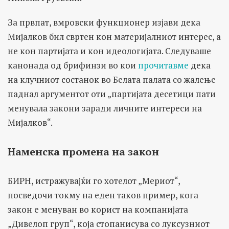
За првпат, вмровски функционер изјави дека
Мијалков бил свртен кон материјалниот интерес, а
не кон партијата и кон идеологијата. Следуваше
канонада од брифинзи во кои
прочитавме
дека
на клучниот состанок во Белата палата со жалење
паднал аргументот оти „партијата десетици пати
менувала закони заради личните интереси на
Мијалков“.
Наменска промена на закон
БИРН, истражувајќи го хотелот „Мериот“,
посведочи токму на еден таков пример, кога
закон е менуван во корист на компанијата
„Дивелоп груп“, која стопанисува со луксузниот