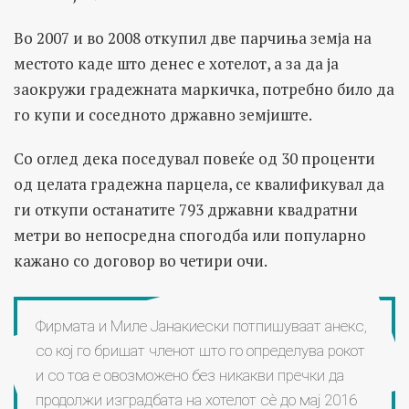
Во 2007 и во 2008 откупил две парчиња земја на
местото каде што денес е хотелот, а за да ја
заокружи градежната маркичка, потребно било да
го купи и соседното државно земјиште.
Со оглед дека поседувал повеќе од 30 проценти
од целата градежна парцела, се квалификувал да
ги откупи останатите 793 државни квадратни
метри во непосредна спогодба или популарно
кажано со договор во четири очи.
Фирмата и Миле Јанакиески потпишуваат анекс,
со кој го бришат членот што го определува рокот
и со тоа е овозможено без никакви пречки да
продолжи изградбата на хотелот сѐ до мај 2016