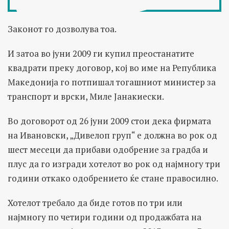
Законот го дозволува тоа.
И затоа во јуни 2009 ги купил преостанатите
квадрати преку договор, кој во име на Република
Македонија го потпишал тогашниот министер за
транспорт и врски, Миле Јанакиески.
Во договорот од 26 јуни 2009 стои дека фирмата
на Ивановски, „Дивелоп груп“ е должна во рок од
шест месеци да прибави одобрение за градба и
плус да го изгради хотелот во рок од најмногу три
години откако одобрението ќе стане правосилно.
Хотелот требало да биде готов по три или
најмногу по четири години од продажбата на