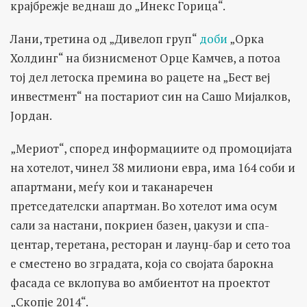
крајбрежје веднаш до „Инекс Горица“.
Лани, третина од „Дивелоп груп“
доби
„Орка
Холдинг“ на бизнисменот Орце Камчев, а потоа
тој дел летоска премина во рацете на „Бест веј
инвестмент“ на постариот син на Сашо Мијалков,
Јордан.
„Мериот“, според информациите од промоцијата
на хотелот, чинел 38 милиони евра, има 164 соби и
апартмани, меѓу кои и таканаречен
претседателски апартман. Во хотелот има осум
сали за настани, покриен базен, џакузи и спа-
центар, теретана, ресторан и лаунџ-бар и сето тоа
е сместено во зградата, која со својата барокна
фасада се вклопува во амбиентот на проектот
„Скопје 2014“.