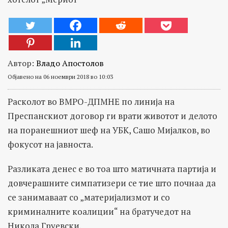
Автор:
Владо Апостолов
Објавено на 06 ноември 2018 во 10:03
Расколот во ВМРО-ДПМНЕ по линија на
Преспанскиот договор ги врати животот и делото
на поранешниот шеф на УБК, Сашо Мијалков, во
фокусот на јавноста.
Разликата денес е во тоа што матичната партија и
довчерашните симпатизери се тие што почнаа да
се занимаваат со „материјализмот и со
криминалните коалиции“ на братучедот на
Никола Груевски.