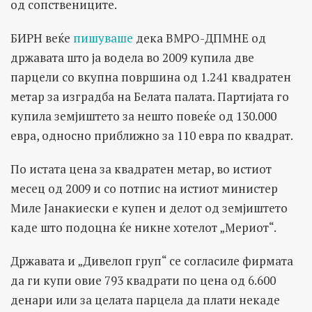
од сопствениците.
БИРН веќе
пишуваше
дека ВМРО-ДПМНЕ од
државата што ја водела во 2009 купила две
парцели со вкупна површина од 1.241 квадратен
метар за изградба на Белата палата. Партијата го
купила земјиштето за нешто повеќе од 130.000
евра, односно приближно за 110 евра по квадрат.
По истата цена за квадратен метар, во истиот
месец од 2009 и со потпис на истиот министер
Миле Јанакиески е купен и делот од земјиштето
каде што подоцна ќе никне хотелот „Мериот“.
Државата и „Дивелоп груп“ се согласиле фирмата
да ги купи овие 793 квадрати по цена од 6.600
денари или за целата парцела да плати некаде