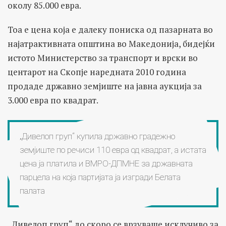
околу 85.000 евра.
Тоа е цена која е далеку пониска од пазарната во
најатрактивната општина во Македонија, бидејќи
истото Министерство за транспорт и врски во
центарот на Скопје наредната 2010 година
продаде државно земјиште на јавна аукција за
3.000 евра по квадрат.
„Дивелоп груп“ купила државно градежно
земјиште по речиси 110 евра од квадрат, а истата
цена ја платила и ВМРО-ДПМНЕ за државната
парцела на која партијата ја изгради Белата
палата
„Дивелоп груп“ до скоро се врзуваше исклучиво за