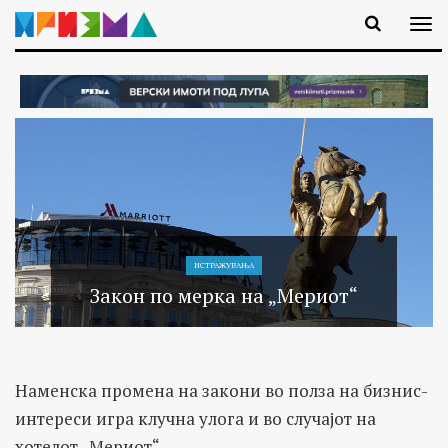
ИСТРАЖУВАЊA
Закон по мерка на „Мериот“
Наменска промена на закони во полза на бизнис-
интереси игра клучна улога и во случајот на
хотелот „Мериот“