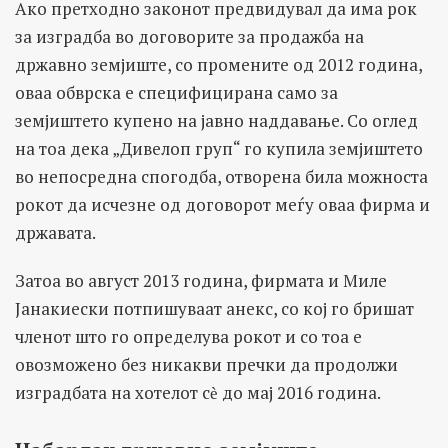
Ако претходно законот предвидувал да има рок
за изградба во договорите за продажба на
државно земјиште, со промените од 2012 година,
оваа обврска е специфицирана само за
земјиштето купено на јавно наддавање. Со оглед
на тоа дека „Дивелоп груп“ го купила земјиштето
во непосредна спогодба, отворена била можноста
рокот да исчезне од договорот меѓу оваа фирма и
државата.
Затоа во август 2013 година, фирмата и Миле
Јанакиески потпишуваат анекс, со кој го бришат
членот што го определува рокот и со тоа е
овозможено без никакви пречки да продолжи
изградбата на хотелот сѐ до мај 2016 година.