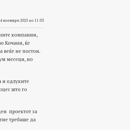
4 ноември 2025 во 11:03
жните компании,
о Кочани, ќе
а веќе не постои.
ум месеци, но
а и одлуките
оцес што го
ден проектот за
тие требаше да