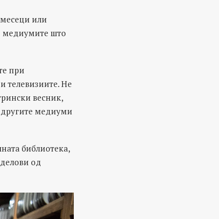
 месеци или
од медиумите што
те при
 и телевизиите. Не
трински весник,
ај другите медиуми
лната библиотека,
 делови од