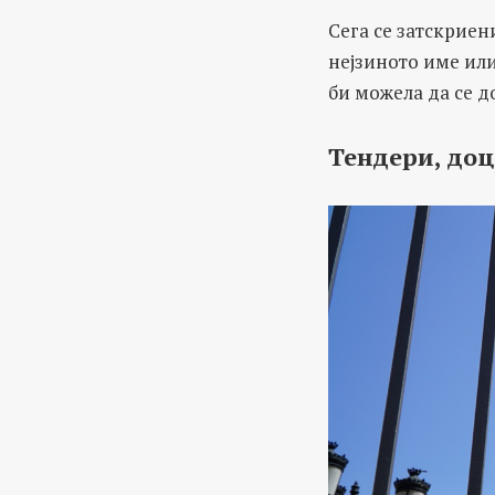
Сега се затскриен
нејзиното име или
би можела да се д
Тендери, до