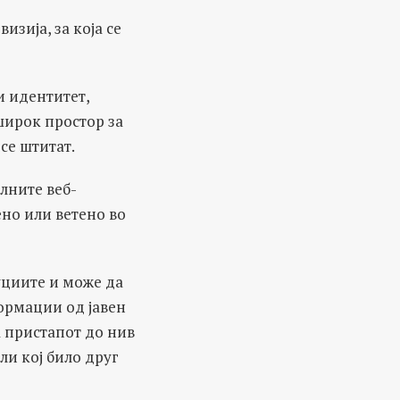
зија, за која се
и идентитет,
широк простор за
се штитат.
лните веб-
ено или ветено во
уциите и може да
формации од јавен
а пристапот до нив
ли кој било друг