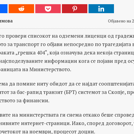
имова
Објавено на 2
а го провери списокот на одземени лиценци од граде
о за транспорт го објави непосредно по трагедијата в
аката „грешка 404“, која означува дека некоја страниц
 најсподелуваните информации кога се појави пред ос
траницата на Министерството.
ма да помине ниту обидот да се најдат соопштенијат
тот за бас-рапид транзит (БРТ) системот за Скопје, пр
твото за финансии.
вите на министерствата ги снема откако беше спрове
ивните интернет-страници. Иако, според договорот, 
очетокот на ноември, процесот доцни.