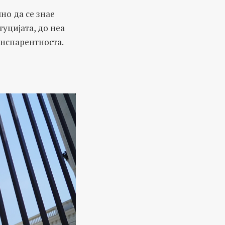
но да се знае
туцијата, до неа
анспарентноста.