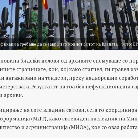
фикација требаше да се заврши со новиот сајтот на Владата | Фото: Б
е новина бидејќи делови од архивите снемуваше со п
ините страниците, кои, кој како стигнел, ги правел и
и ангажирани на тендери, преку надворешни соработ
стерствата. Резултатот на тоа беа нефункционални сај
и архиви.
ицирање на сите владини сајтови, сега го координир
нсформација (МДТ), како своевиден наследник на Мин
тество и администрација (МИОА), кое со оваа работа