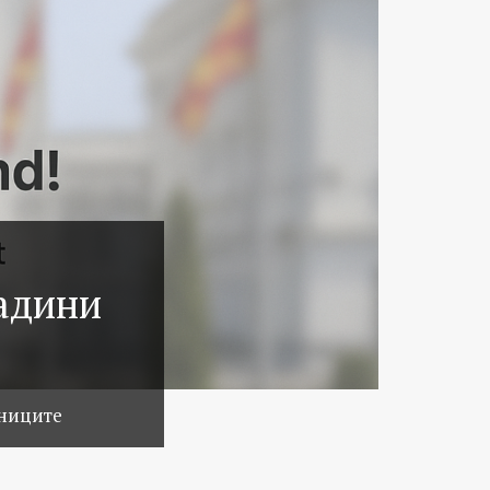
ладини
аниците