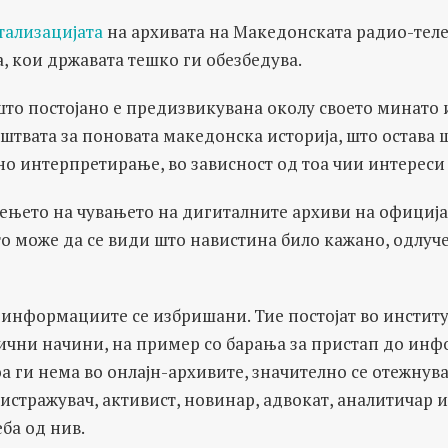
ализацијата
на архивата на Македонската радио-телеви
, кои државата тешко ги обезбедува.
а што постојано е предизвикувана околу своето минато 
штвата за поновата македонска историја, што остава 
о интерпретирање, во зависност од тоа чии интереси 
чењето на чувањето на дигиталните архиви на официја
о може да се види што навистина било кажано, одлуч
 информациите се избришани. Тие постојат во инстит
лични начини, на пример со барања за пристап до ин
тоа ги нема во онлајн-архивите, значително се отежнув
, истражувач, активист, новинар, адвокат, аналитичар и
ба од нив.