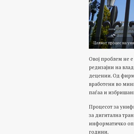
Целиот процес на уни
Овој проблем не 
редизајни на влад
децении. Од фирм
вработени во мини
паѓаа и избришан
Процесот за униф
за дигитална тра
информатичко опш
години.