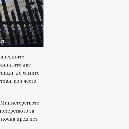
ИРН
оранешните
зминатите две
ници, до самите
тови, кои често
а Министерството
истерството за
 почна пред пет