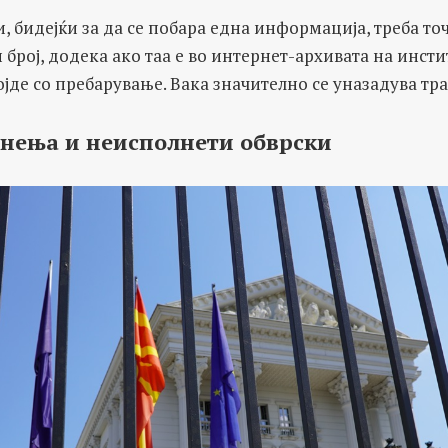
и, бидејќи за да се побара една информација, треба точ
 број, додека ако таа е во интернет-архивата на инсти
ојде со пребарување. Вака значително се уназадува тр
цнења и неисполнети обврски