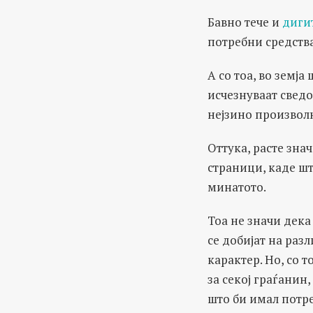
Бавно тече и
дигит
потребни средства
А со тоа, во земј
исчезнуваат сведо
нејзино произволн
Оттука, расте зна
страници, каде шт
минатото.
Тоа не значи дека
се добијат на раз
карактер. Но, со 
за секој граѓанин
што би имал потре