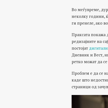
Во меѓувреме, ду
неколку години, ќ
ги пренеле, ако в
Праксата покажа 
редизајните на сај
постојат
дигиталн
Дневник и Вест, н
ретко можат да се
Проблем е да се н
каде што недостиг
страници од зачув