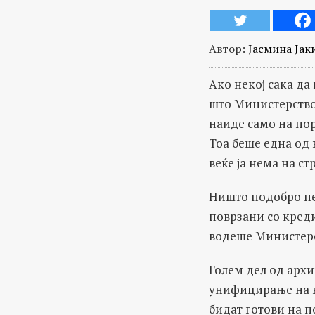
Автор:
Јасмина Јак
Ако некој сака д
што Министерствот
наиде само на пор
Тоа беше една од
веќе ја нема на с
Ништо подобро не
поврзани со креди
водеше Министерс
Голем дел од архи
унифицирање на н
бидат готови на п