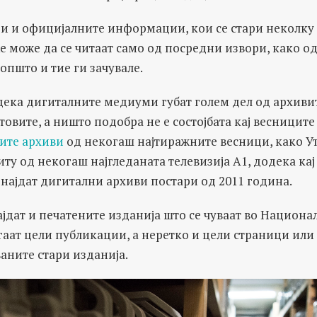
ри и официјалните информации, кои се стари неколку
е може да се читаат само од посредни извори, како 
оопшто и тие ги зачувале.
дека дигиталните медиуми губат голем дел од архиви
товите, а ништо подобра не е состојбата кај весниците
ите архиви
од некогаш најтиражните весници, како У
иту од некогаш најгледаната телевизија А1, додека к
 најдат дигитални архиви постари од 2011 година.
ајдат и печатените изданија што се чуваат во Национа
аат цели публикации, а неретко и цели страници или
аните стари изданија.