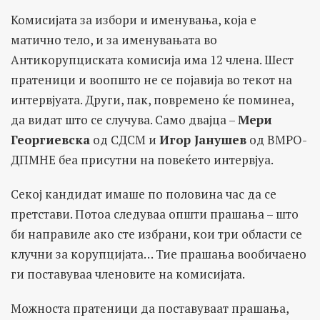
Комисијата за избори и именувања, која е
матично тело, и за именувањата во
Антикорупциската комисија има 12 члена. Шест
пратеници и воопшто не се појавија во текот на
интервјуата. Други, пак, повремено ќе поминеа,
да видат што се случува. Само двајца –
Мери
Георгиевска
од СДСМ и
Игор Јанушев
од ВМРО-
ДПМНЕ беа присутни на повеќето интервјуа.
Секој кандидат имаше по половина час да се
претстави. Потоа следуваа општи прашања – што
би направиле ако сте избрани, кои три области се
клучни за корупцијата… Тие прашања вообичаено
ги поставуваа членовите на комисијата.
Можноста пратеници да поставуваат прашања,