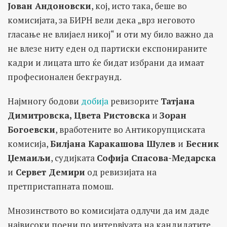
Јован Андоновски
, кој, исто така, беше во
комисијата, за БИРН вели дека „врз неговото
гласање не влијаел никој“ и оти му било важно да
не влезе ниту еден од партиски експонираните
кадри и лицата што ќе бидат избрани да имаат
професионален бекграунд.
Најмногу бодови
добија
ревизорите
Татјана
Димитровска, Цвета Ристовска
и
Зоран
Богоевски
, вработените во Антикорупциската
комисија,
Билјана Каракашова Шулев
и
Бесник
Џемаиљи
, судијката
Софија Спасова-Медарска
и
Сервет Демири
од ревизијата на
претпристапната помош.
Мнозинството во комисијата одлучи да им даде
највисоки поени по интервјуата на кандидатите,