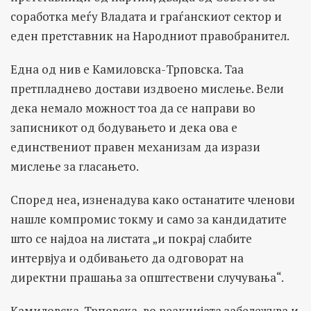
соработка меѓу Владата и граѓанскиот сектор и
еден претставник на Народниот правобранител.
Една од нив е Камиловска-Трповска. Таа
претпладнево достави издвоено мислење. Вели
дека немало можност тоа да се направи во
записникот од бодувањето и дека ова е
единствениот правен механизам да изрази
мислење за гласањето.
Според неа, изненадува како останатите членови
нашле компромис токму и само за кандидатите
што се најдоа на листата „и покрај слабите
интервјуа и одбивањето да одговорат на
директни прашања за општествени случувања“.
Камиловска-Трповска, во реакцијата забележува и