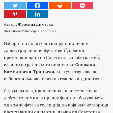
Автор:
Фросина Димеска
Објавено на 29 ноември 2023 во 16:27
Изборот на новите антикорупционери е
„оркестриран и необјективен“, обвини
претставничката на Советот за соработка меѓу
владата и граѓанското општество,
Снежана
Камиловска-Трповска,
која учествуваше во
изборот и имаше право на глас за кандидатите.
Седум имиња, пред полноќ, по десетчасовна
дебата го поминаа првиот филтер – бодувањето
од комисијата за селекција, во која има четворица
претставници од партии, двајца од Советот за