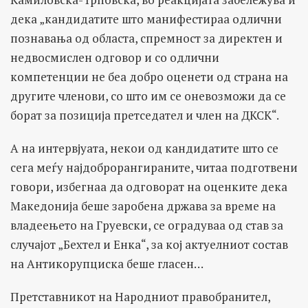
дека „кандидатите што манифестираа одлични
познавања од областа, спремност за директен и
недвосмислен одговор и со одлични
компетенции не беа добро оценети од страна на
другите членови, со што им се оневозможи да се
борат за позиција претседател и член на ДКСК“.
А на интервјуата, некои од кандидатите што се
сега меѓу најдоброрангираните, читаа подготвени
говори, избегнаа да одговорат на оценките дека
Македонија беше заробена држава за време на
владеењето на Груевски, се оградуваа од став за
случајот „Бехтел и Енка“, за кој актуелниот состав
на Антикорупциска беше гласен…
Претставникот на Народниот правобранител,