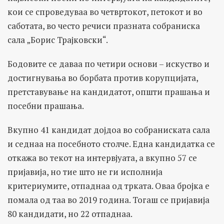
кои се спроведуваа во четвртокот, петокот и во
саботата, во често речиси празната собраниска
сала „Борис Трајковски“.
Бодовите се даваа по четири основи – искуство и
достигнувања во борбата против корупцијата,
претставување на кандидатот, општи прашања и
посебни прашања.
Вкупно 41 кандидат дојдоа во собраниската сала
и седнаа на посебното столче. Една кандидатка се
откажа во текот на интервјуата, а вкупно 57 се
пријавија, но тие што не ги исполнија
критериумите, отпаднаа од трката. Оваа бројка е
помала од таа во 2019 година. Тогаш се пријавија
80 кандидати, но 22 отпаднаа.