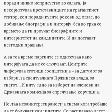
поради нивно неприсуство во салата, ја
искористуваа претставниците на граѓанскиот
сектор, кои поради кусите рокови од оглас, до
добивање биографија и интервју, беа во трка со
времето да ги проучат биографиите и
интегритетот на кандидатите. И да постават
незгодни прашања.
А за тоа време партиите се однесуваа како
интервјуата да не се случуваат. Центрите
лиферуваа стотици соопштенија – за датумот за
избори, за евентуалната Пржинска влада, за
снегот… И ниту едно за изборот на членови на
Државната комисија за спречување корупција.
Но, таа незаинтересираност ја снема кога требаше
да се бодуваат кандидатите. Се расправало десет