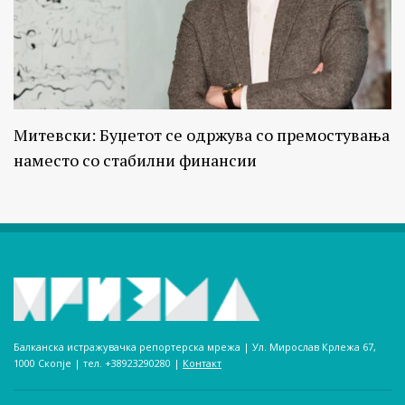
Митевски: Буџетот се одржува со премостувања
наместо со стабилни финансии
Балканска истражувачка репортерска мрежа | Ул. Мирослав Крлежа 67,
1000 Скопје | тел. +38923290280­ |
Контакт