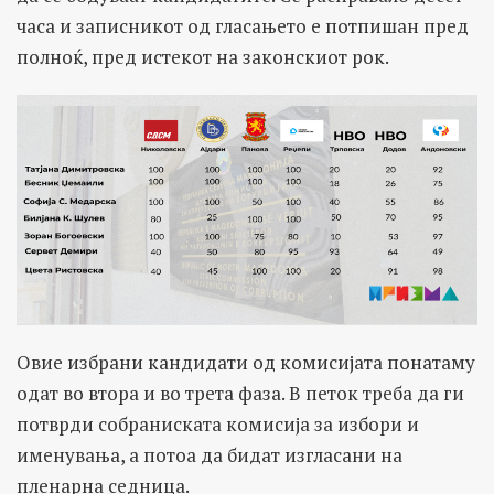
часа и записникот од гласањето е потпишан пред
полноќ, пред истекот на законскиот рок.
Овие избрани кандидати од комисијата понатаму
одат во втора и во трета фаза. В петок треба да ги
потврди собраниската комисија за избори и
именувања, а потоа да бидат изгласани на
пленарна седница.