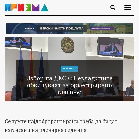
ИЗВЕШТАЈ
Избор на ДКСК: Невладините
обвинуваат за оркестрирано
гласање
Седумте најдоброрангирани треба да бидат
изгласани на пленарна седница