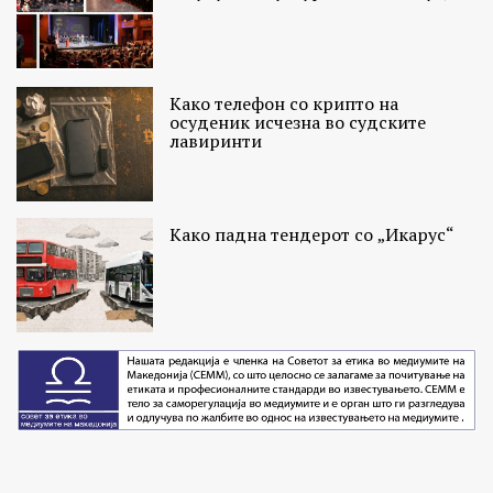
Како телефон со крипто на
осуденик исчезна во судските
лавиринти
Како падна тендерот со „Икарус“