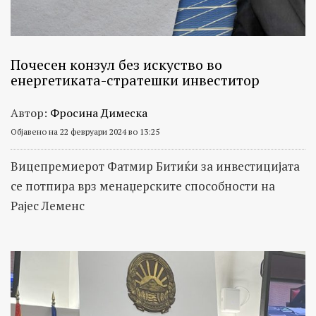
Почесен конзул без искуство во
енергетиката-стратешки инвеститор
Автор:
Фросина Димеска
Објавено на 22 февруари 2024 во 13:25
Вицепремиерот Фатмир Битиќи за инвестицијата
се потпира врз менаџерските способности на
Рајес Леменс