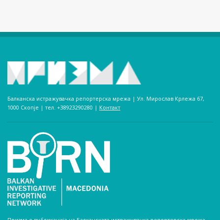
Балканска истражувачка репортерска мрежа | Ул. Мирослав Крлежа 67,
1000 Скопје | тел. +38923290280­ |
Контакт
Призма е публикација на Балканската истражувачка репортерска мрежа