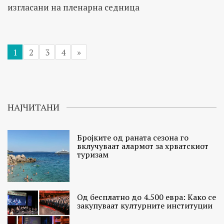
изгласани на пленарна седница
1
2
3
4
»
НАЈЧИТАНИ
Бројките од раната сезона го
вклучуваат алармот за хрватскиот
туризам
Од бесплатно до 4.500 евра: Како се
закупуваат културните институции