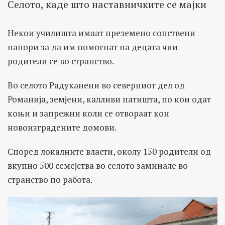
Селото, каде што наставничките се мајки
Некои училишта имаат преземено сопствени
напори за да им помогнат на децата чии
родители се во странство.
Во селото Радуканени во северниот дел од
Романија, земјени, калливи патишта, по кои одат
коњи и запрежни коли се отвораат кон
новоизградените домови.
Според локалните власти, околу 150 родители од
вкупно 500 семејства во селото заминале во
странство по работа.