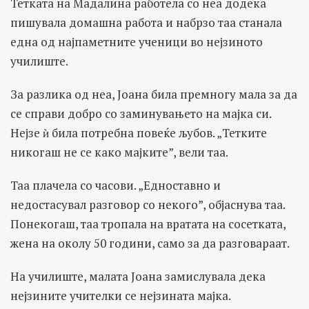
Тетката на Мадалина работела со неа додека
пишувала домашна работа и набрзо таа станала
една од најпаметните ученици во нејзиното
училиште.
За разлика од неа, Јоана била премногу мала за да
се справи добро со заминувањето на мајка си.
Нејзе ѝ била потребна повеќе љубов. „Тетките
никогаш не се како мајките”, вели таа.
Таа плачела со часови. „Едноставно и
недостасувал разговор со некого”, објаснува таа.
Понекогаш, таа тропала на вратата на сосетката,
жена на околу 50 години, само за да разговараат.
На училиште, малата Јоана замислувала дека
нејзините учителки се нејзината мајка.