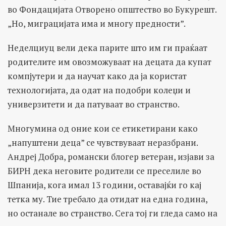
во Фондацијата Отворено општество во Букурешт.
„Но, миграцијата има и многу предности”.
Неделциуц вели дека парите што им ги праќаат
родителите им овозможуваат на децата да купат
компјутери и да научат како да ја користат
технологијата, да одат на подобри колеџи и
универзитети и да патуваат во странство.
Многумина од оние кои се етикетирани како
„напуштени деца” се чувствуваат неразбрани.
Андреј Добра, романски блогер ветеран, изјави за
БИРН дека неговите родители се преселиле во
Шпанија, кога имал 13 години, оставајќи го кај
тетка му. Тие требало да отидат на една година,
но останале во странство. Сега тој ги гледа само на