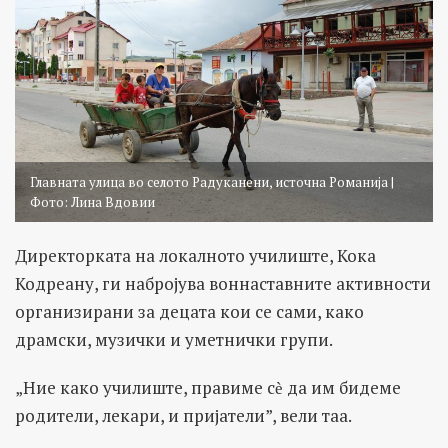
Главната улица во селото Радуканени, источна Романија |
Фото: Лина Вдовии
Директорката на локалното училиште, Кока
Кодреану, ги набројува воннаставните активности
организирани за децата кои се сами, како
драмски, музички и уметнички групи.
„Ние како училиште, правиме сѐ да им бидеме
родители, лекари, и пријатели”, вели таа.