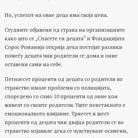
Но, успехот на овие деца има своја цена.
Студиите објавени од страна на организациите
како што се „Спасете ги децата“ и Фондацијата
Сорос Романија открија дека постојат разлики
помеѓу децата чии родители се дома и оние
оставени сами на себе.
Петнаесет проценти од децата со родители во
странство имале проблеми со полицијата,
споредено со само 10 проценти од оние кои
живеат со своите родители. Уште поистакнато е
емоционалното влијание. Триесет и шест
проценти од децата чии двајца родители се во
странство изјавиле дека се чувствувале осамени,