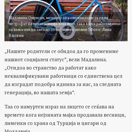
Мадалина Оприсан, менаџер за комуникации за една
непрофитна организација која исто така води работилница
за велосипеди заедно со нејзиното момче | Фото: Лина
Вдовии
„Нашите родители се обидоа да го промениме
нашиот социјален статус”, вели Мадалина.
„Отидоа во странство да работат како
неквалификувани работници со единствена цел
да изградат подобра иднина за нас, за следната
генерација, во нашата земја”.
Таа со намуртен израз на лицето се сеќава на
времето кога нејзината мајка продавала весници,
лименки со храна од Турција и цигари од
Молдавија.