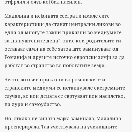
отфрлил и очув кој бил насилен.
Мадалина и нејзината сестра ги имале сите
карактеристики да станат централни ликови во
една од многуте тажни приказни во медиумите
за „напуштените деца”, оние кои родителите ги
оставаат сами на себе затоа што заминуваат од
Романија и другите источно европски земји за да
работат во странство во побогатите земји.
Често, во овие приказни во романските и
странските медиуми се истакнувале екстремните
случаи, во кои децата се свртуваат кон насилство,
па дури и самоубиство.
Но, откако нејзината мајка заминала, Мадалина
просперирала. Таа учествувала на училишните