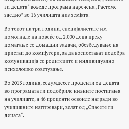
ги децата“ воведе програма наречена „Растеме
заедно” во 16 училишта низ земјата.
Во текот на три години, специјалистите им
помогнале на повеќе од 2.000 деца преку
помагање со домашни задачи, обезбедување на
пристап до компјутери, за да воспостават подобра
комуникација со родителите и индивидуално
психолошко советување.
Во 2013 година, седумдесет проценти од децата
во програмата ги подобриле нивните постигања
на училиште, а 46 проценти освоиле награди во
училишните натпревари, велат од „Спасете ги
децата“.