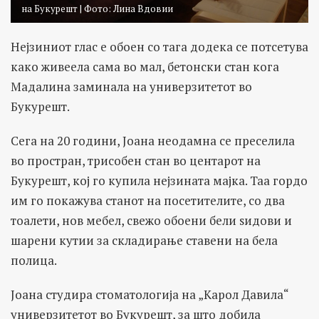
на Букурешт | Фото: Лина Вдовии
Нејзиниот глас е обоен со тага додека се потсетува
како живеела сама во мал, бетонски стан кога
Мадалина заминала на универзитетот во
Букурешт.
Сега на 20 години, Јоана неодамна се преселила
во простран, трисобен стан во центарот на
Букурешт, кој го купила нејзината мајка. Таа гордо
им го покажува станот на посетителите, со два
тоалети, нов мебел, свежо обоени бели ѕидови и
шарени кутии за складирање ставени на бела
полица.
Јоана студира стоматологија на „Карол Давила“
универзитетот во Букурешт, за што добила