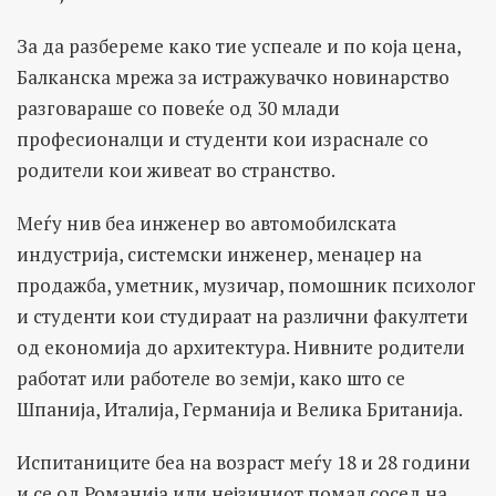
За да разбереме како тие успеале и по која цена,
Балканска мрежа за истражувачко новинарство
разговараше со повеќе од 30 млади
професионалци и студенти кои израснале со
родители кои живеат во странство.
Меѓу нив беа инженер во автомобилската
индустрија, системски инженер, менаџер на
продажба, уметник, музичар, помошник психолог
и студенти кои студираат на различни факултети
од економија до архитектура. Нивните родители
работат или работеле во земји, како што се
Шпанија, Италија, Германија и Велика Британија.
Испитаниците беа на возраст меѓу 18 и 28 години
и се од Романија или нејзиниот помал сосед на