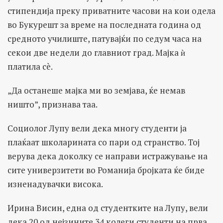
стипендија преку приватните часови на кои одела
во Букурешт за време на последната година од
средното училиште, патувајќи по седум часа на
секои две недели до главниот град. Мајка ѝ
платила сè.
„Да останеше мајка ми во земјава, ќе немав
ништо”, признава таа.
Социолог Лупу вели дека многу студенти ја
плаќаат школарината со пари од странство. Тој
верува дека доколку се направи истражување на
сите универзитети во Романија бројката ќе биде
изненадувачки висока.
Ирина Висин, една од студентките на Лупу, вели
дека 20 од нејзините 34 колеги студенти на прва