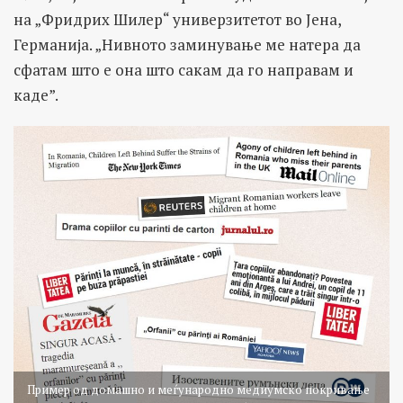
на „Фридрих Шилер“ универзитетот во Јена,
Германија. „Нивното заминување ме натера да
сфатам што е она што сакам да го направам и
каде”.
Пример од домашно и меѓународно медиумско покривање