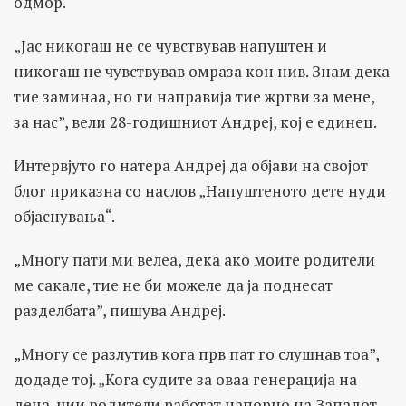
одмор.
„Јас никогаш не се чувствував напуштен и
никогаш не чувствував омраза кон нив. Знам дека
тие заминаа, но ги направија тие жртви за мене,
за нас”, вели 28-годишниот Андреј, кој е единец.
Интервјуто го натера Андреј да објави на својот
блог приказна со наслов „Напуштеното дете нуди
објаснувања“.
„Многу пати ми велеа, дека ако моите родители
ме сакале, тие не би можеле да ја поднесат
разделбата”, пишува Андреј.
„Многу се разлутив кога прв пат го слушнав тоа”,
додаде тој. „Кога судите за оваа генерација на
деца, чии родители работат напорно на Западот,