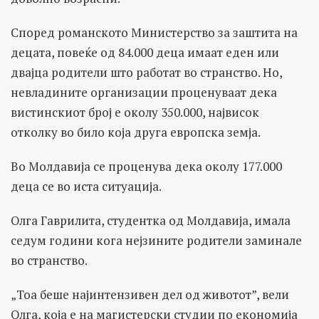
Според романското Министерство за заштита на
децата, повеќе од 84.000 деца имаат еден или
двајца родители што работат во странство. Но,
невладините организации проценуваат дека
вистинскиот број е околу 350.000, највисок
отколку во било која друга европска земја.
Во Молдавија се проценува дека околу 177.000
деца се во иста ситуација.
Олга Гаврилита, студентка од Молдавија, имала
седум години кога нејзините родители заминале
во странство.
„Тоа беше најинтензивен дел од животот”, вели
Олга, која е на магистерски студии по економија