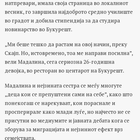
натпревари, имала своја страница во локалниот
весник, го завршила најдоброто средно училиште
во градот и добила стипендија за да студира
новинарство во Букурешт.
„Ми беше тешко да растам на овој начин, преку
Скајп. Но, истовремено, тоа ме направи посилна”,
вели Мадалина, сега сериозна 26-годишна
девојка, во ресторан во центарот на Букурешт.
Мадалина и нејзината сестра се меѓу многуте
„деца кои се препуштени сами на себе”, како што
понекогаш се нарекуваат, кои пораснале и
просперирале како млади луѓе, но најчесто не се
присутни во медиумите и јавната дебата кога се
зборува за миграцијата и нејзиниот ефект врз
семејствата.