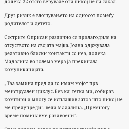
додека 22 отсто верувале оти никој не ги сакал.
Друг ризик е влошувањето на односот помеѓу
родителот и детето.
Сестрите Оприсан различно се прилагодиле на
отсуството на својата мајка. Јоана одржувала
релативно блиски контакти со неа, додека
Мадалина во голема мера ја прекинала
комуникацијата.
„Таа замина пред да го имам мојот прв
менструален циклус. Бев кај тетка ми, собирав
компири и многу се исплашив затоа што никој не
ме предупреди”, вели Мадалина. „Премногу
време поминавме раздвоени”.