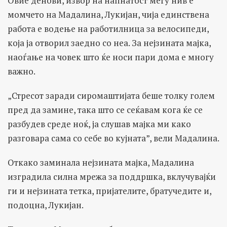
Овие денови, извор на напнатост меѓу нив е
момчето на Мадалина, Лукијан, чија единствена
работа е водење на работилница за велосипеди,
која ја отворил заедно со неа. За нејзината мајка,
наоѓање на човек што ќе носи пари дома е многу
важно.
„Стресот заради сиромаштијата беше толку голем
пред да замине, така што се сеќавам кога ќе се
разбудев среде ноќ, ја слушав мајка ми како
разговара сама со себе во кујната”, вели Мадалина.
Откако заминала нејзината мајка, Мадалина
изградила силна мрежа за поддршка, вклучувајќи
ги и нејзината тетка, пријателите, братучедите и,
подоцна, Лукијан.