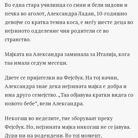
Во една стара училница со сини и бели ѕидови и
печка во аголот, Александра Ладан, 10-годишно
девојче со кратка темна коса, е меѓу шесте деца во
нејзиното одделение чии родители се во
странство.
Мајката на Александра заминала за Италија, кога
таа имала седум месеци.
Двете се пријателки на Фејсбук. На тој начин,
Александра знае дека нејзината мајка е добра и
има друго семејство. „Таа објавува кратки видеа со
новото бебе”, вели Александра.
Некогаш во неделите, тие зборуваат преку
Фејсбук. Но, нејзината мајка никогаш не се јавува.
Дури ни на родендени. Во тој момент,