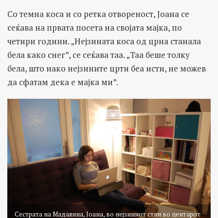
Со темна коса и со ретка отвореност, Јоана се
сеќава на првата посета на својата мајка, по
четири години. „Нејзината коса од црна станала
бела како снег”, се сеќава таа. „Таа беше толку
бела, што иако нејзините црти беа исти, не можев
да сфатам дека е мајка ми”.
Сестрата на Мадалина, Јоана, во нејзиниот стан во центарот