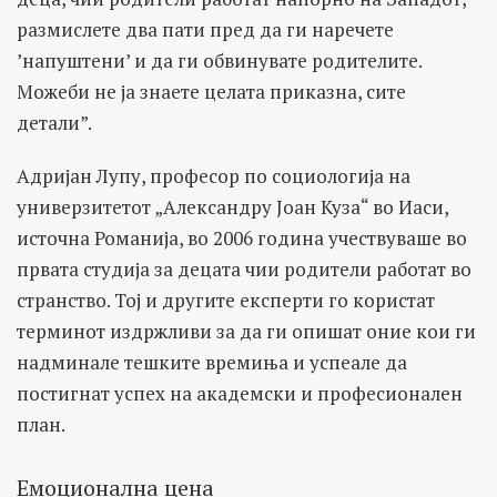
размислете два пати пред да ги наречете
’напуштени’ и да ги обвинувате родителите.
Можеби не ја знаете целата приказна, сите
детали”.
Адријан Лупу, професор по социологија на
универзитетот „Александру Јоан Куза“ во Иаси,
источна Романија, во 2006 година учествуваше во
првата студија за децата чии родители работат во
странство. Тој и другите експерти го користат
терминот издржливи за да ги опишат оние кои ги
надминале тешките времиња и успеале да
постигнат успех на академски и професионален
план.
Емоционална цена