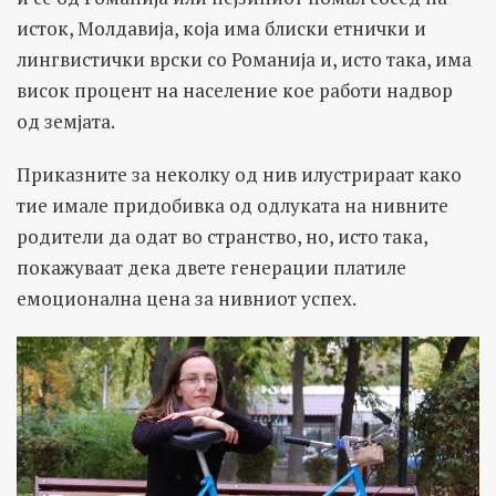
исток, Молдавија, која има блиски етнички и
лингвистички врски со Романија и, исто така, има
висок процент на население кое работи надвор
од земјата.
Приказните за неколку од нив илустрираат како
тие имале придобивка од одлуката на нивните
родители да одат во странство, но, исто така,
покажуваат дека двете генерации платиле
емоционална цена за нивниот успех.