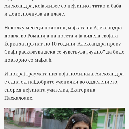
Александра, која живее со нејзиниот татко и баба
и дедо, почнува да плаче.
Неколку месеци подоцна, мајката на Александра
дошла во Романија на посета и ја видела својата
ќерка за прв пат по 10 години. Александра преку
Скајп раскажува дека се чувствува „чудно” да биде
повторно со мајка ѝ.
И покрај траумата низ која поминала, Александра
е една од најдобрите ученички во одделението,
според нејзината учителка, Екатерина
Паскалоаие.