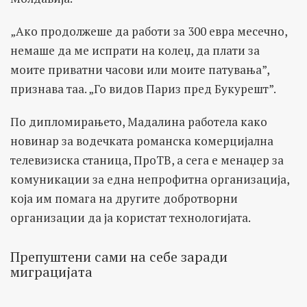
„Ако продолжеше да работи за 300 евра месечно,
немаше да ме испрати на колеџ, да плати за
моите приватни часови или моите патувања”,
признава таа. „Го видов Париз пред Букурешт”.
По дипломирањето, Мадалина работела како
новинар за водечката романска комерцијална
телевизиска станица, ПроТВ, а сега е менаџер за
комуникации за една непрофитна организација,
која им помага на другите добротворни
организации да ја користат технологијата.
Препуштени сами на себе заради
миграцијата