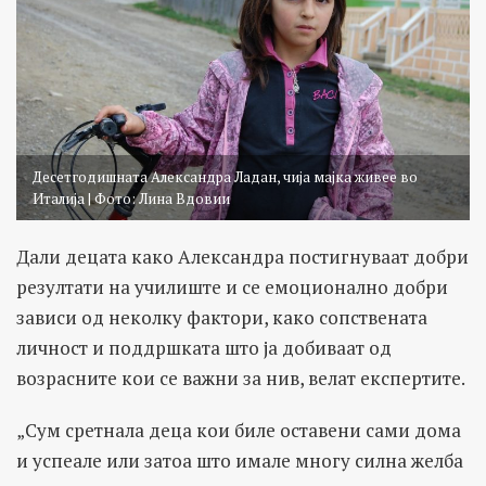
Десетгодишната Александра Ладан, чија мајка живее во
Италија | Фото: Лина Вдовии
Дали децата како Александра постигнуваат добри
резултати на училиште и се емоционално добри
зависи од неколку фактори, како сопствената
личност и поддршката што ја добиваат од
возрасните кои се важни за нив, велат експертите.
„Сум сретнала деца кои биле оставени сами дома
и успеале или затоа што имале многу силна желба