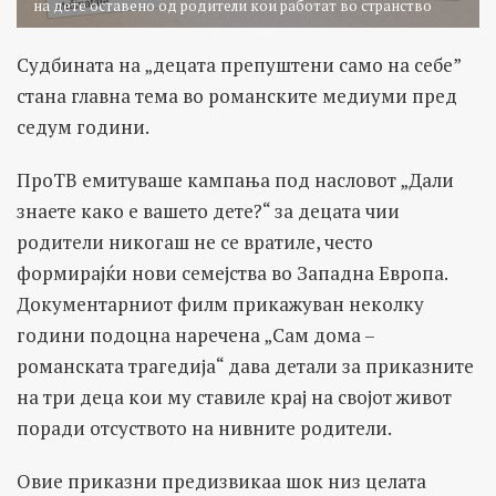
на дете оставено од родители кои работат во странство
Судбината на „децата препуштени само на себе”
стана главна тема во романските медиуми пред
седум години.
ПроТВ емитуваше кампања под насловот „Дали
знаете како е вашето дете?“ за децата чии
родители никогаш не се вратиле, често
формирајќи нови семејства во Западна Европа.
Документарниот филм прикажуван неколку
години подоцна наречена „Сам дома –
романската трагедија“ дава детали за приказните
на три деца кои му ставиле крај на својот живот
поради отсуството на нивните родители.
Овие приказни предизвикаа шок низ целата