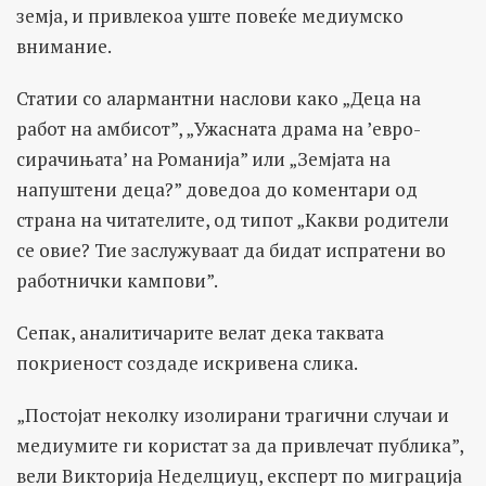
земја, и привлекоа уште повеќе медиумско
внимание.
Статии со алармантни наслови како „Деца на
работ на амбисот”, „Ужасната драма на ’евро-
сирачињата’ на Романија” или „Земјата на
напуштени деца?” доведоа до коментари од
страна на читателите, од типот „Какви родители
се овие? Тие заслужуваат да бидат испратени во
работнички кампови”.
Сепак, аналитичарите велат дека таквата
покриеност создаде искривена слика.
„Постојат неколку изолирани трагични случаи и
медиумите ги користат за да привлечат публика”,
вели Викторија Неделциуц, експерт по миграција