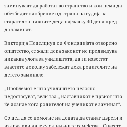
заминуваат да работат во странство и кои нема да
обезбедат одобрение од страна на судија за
старател за нивните деца најмалку 40 дена пред
да заминат.
Викторија Неделциуц од Фондацијата отворено
општество, се жали дека законот не предвидува
никаква улога за училиштата, да ги известат
властите доколку забележат дека родителите на
детето заминале.
„Проблемот е што училиштето целосно
недостасува”, вели таа. „Наставникот е првиот што
ќе дознае кога родителot на ученикот е заминат”.
Со цел да се помогне на децата да станат цврсти и
издржливи далеку од нивните семејства, „Спасете