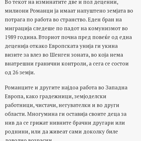
Во текот на изминатите две и пол децении,
милиони Романци ја имаат напуштено земјата во
потрага по работа во странство. Еден бран на
миграција следеше по падот на комунизмот во
1989 година. Вториот почна пред повеќе од една
деценија откако Европската унија ги укина
визите за влез во Шенген зоната, во која нема
внатрешни гранични контроли, а сега се состои
од 26 земји.
Романците и другите најдоа работа во Западна
Европа, како градежници, земјоделски
работници, чистачи, негувателки и во други
области. Многумина ги оставија своите деца за
нив да се грижат нивните брачни другари или
роднини, или да живеат сами доколку биле
доволно возрасни.