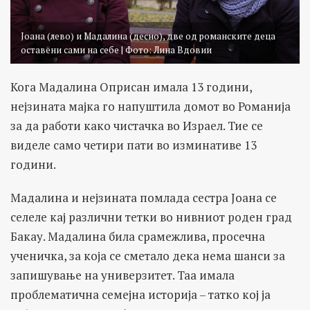
Јоана (лево) и Мадалина (десно), две од романските деца
оставени сами на себе | Фото: Лина Вдовии
Кога Мадалина Оприсан имала 13 години,
нејзината мајка го напуштила домот во Романија
за да работи како чистачка во Израел. Тие се
виделе само четири пати во изминативе 13
години.
Мадалина и нејзината помлада сестра Јоана се
селеле кај различни тетки во нивниот роден град
Бакау. Мадалина била срамежлива, просечна
ученичка, за која се сметало дека нема шанси за
запишување на универзитет. Таа имала
проблематична семејна историја – татко кој ја