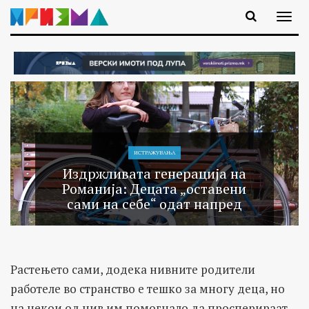
ИСТРАЖУВАЊA
Издржливата генерација на
Романија: Децата „оставени
сами на себе“ одат напред
Растењето сами, додека нивните родители
работеле во странство е тешко за многу деца, но
на некои од нив им помогнало да просперираат