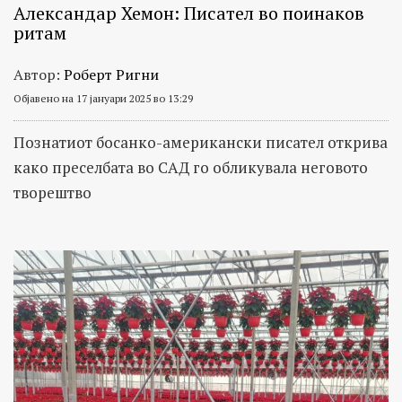
Александар Хемон: Писател во поинаков
ритам
Автор:
Роберт Ригни
Објавено на 17 јануари 2025 во 13:29
Познатиот босанко-американски писател открива
како преселбата во САД го обликувала неговото
творештво