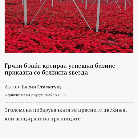
Грчки браќа креираа успешна бизнис-
приказна со божикна ѕвезда
Автор:
Елени Стаматуку
Објавено на 04 јануари 2025 во 10:06
Зголемена побарувачката за црвените цвеќиња,
кои асоцираат на празниците