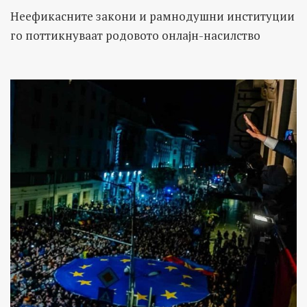
Неефикасните закони и рамнодушни институции
го поттикнуваат родовото онлајн-насилство