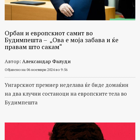
Орбан и европскиот самит во
Будимпешта – „Ова е моја забава и ќе
правам што сакам“
Автор:
Александар Фалуди
Објавено на 06 ноември 2024 во 9:56
Унгарскиот премиер неделава ќе биде домаќин
на два клучни состаноци на европските тела во
Будимпешта