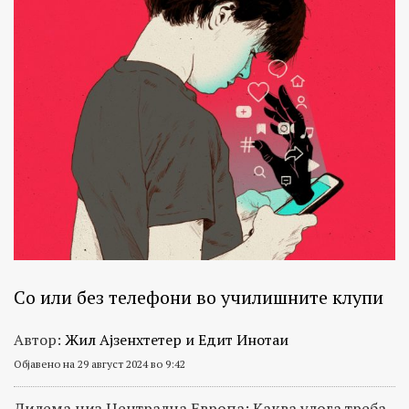
Со или без телефони во училишните клупи
Автор:
Жил Ајзенхтетер и Едит Инотаи
Објавено на 29 август 2024 во 9:42
Дилема низ Централна Европа: Каква улога треба