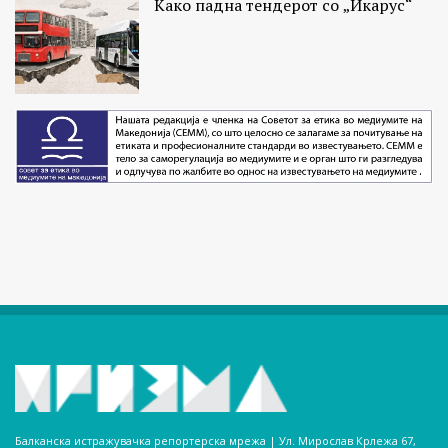
Како падна тендерот со „Икарус“
Балканска истражувачка репортерска мрежа | Ул. Мирослав Крлежа 67,