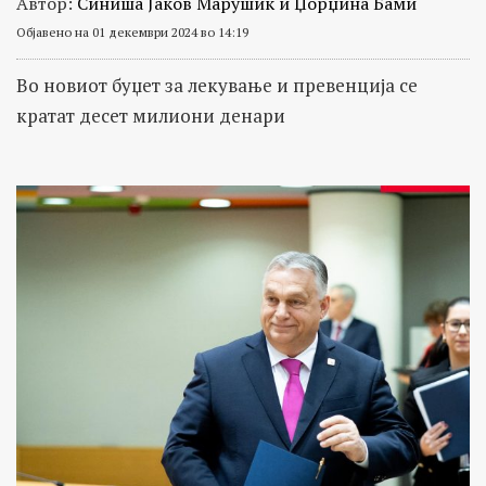
Автор:
Синиша Јаков Марушиќ и Џорџина Бами
Објавено на 01 декември 2024 во 14:19
Во новиот буџет за лекување и превенција се
кратат десет милиони денари