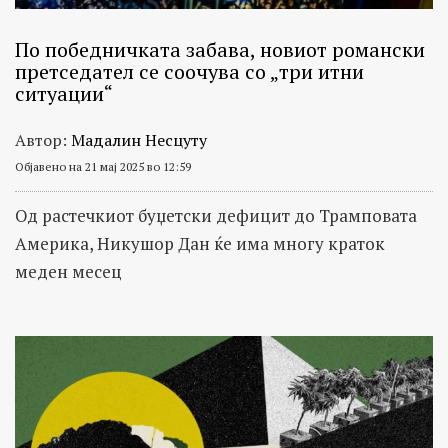
По победничката забава, новиот романски
претседател се соочува со „три итни
ситуации“
Автор:
Мадалин Несцуту
Објавено на 21 мај 2025 во 12:59
Од растечкиот буџетски дефицит до Трамповата
Америка, Никушор Дан ќе има многу краток
меден месец