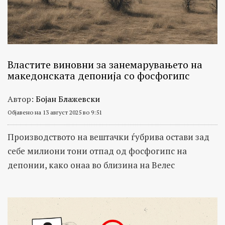
Властите виновни за занемарувањето на
македонската депонија со фосфогипс
Автор:
Бојан Блажевски
Објавено на 13 август 2025 во 9:51
Производството на вештачки ѓубрива остави зад
себе милиони тони отпад од фосфогипс на
депонии, како онаа во близина на Велес