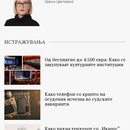
Ирена Цветковиќ
ИСТРАЖУВАЊА
Од бесплатно до 4.500 евра: Како се
закупуваат културните институции
Како телефон со крипто на
осуденик исчезна во судските
лавиринти
Како падна тендерот со „Икарус“