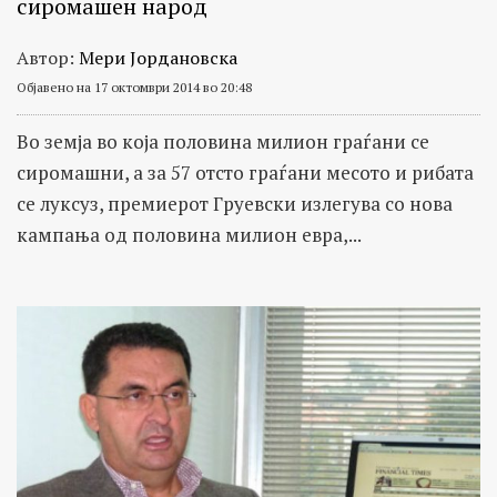
сиромашен народ
Автор:
Мери Јордановска
Објавено на 17 октомври 2014 во 20:48
Во земја во која половина милион граѓани се
сиромашни, а за 57 отсто граѓани месото и рибата
се луксуз, премиерот Груевски излегува со нова
кампања од половина милион евра,...