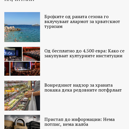
Бројките од раната сезона го
вклучуваат алармот за хрватскиот
туризам
Од бесплатно до 4.500 евра: Како се
закупуваат културните институции
Вонредниот надзор за храната
покажа дека редовните потфрлаат
Пристап до информации: Нема
потпис, нема жалба