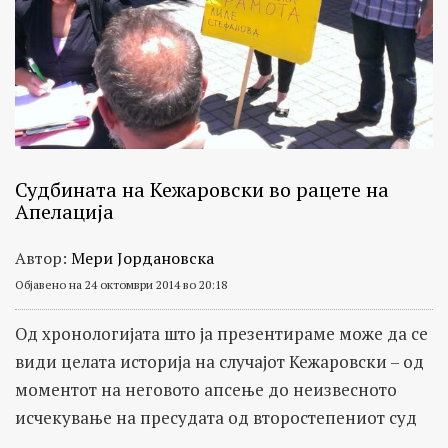
Судбината на Кежаровски во рацете на
Апелација
Автор:
Мери Јордановска
Објавено на 24 октомври 2014 во 20:18
Од хронологијата што ја презентираме може да се
види целата историја на случајот Кежаровски – од
моментот на неговото апсење до неизвесното
исчекување на пресудата од второстепениот суд