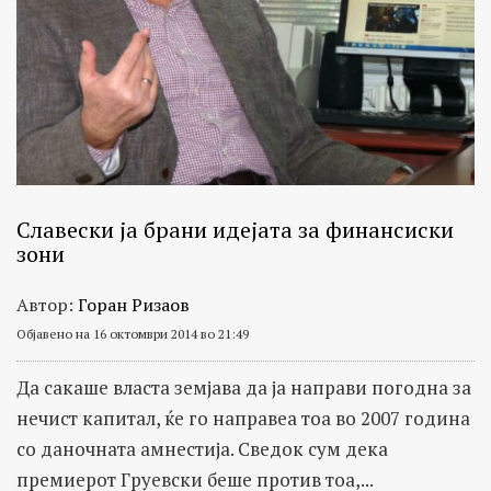
Славески ја брани идејата за финансиски
зони
Автор:
Горан Ризаов
Објавено на 16 октомври 2014 во 21:49
Да сакаше власта земјава да ја направи погодна за
нечист капитал, ќе го направеа тоа во 2007 година
со даночната амнестија. Сведок сум дека
премиерот Груевски беше против тоа,...