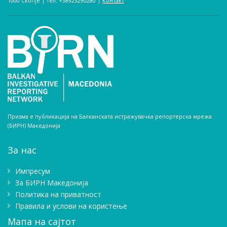
1000 Скопје | тел. +38923290280­ |
Контакт
Призма е публикација на Балканската истражувачка репортерска мрежа
(БИРН) Македонија
За нас
Импресум
Зa БИРН Македонија
Политика на приватност
Правила и услови на користење
Мапа на сајтот