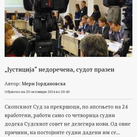
„Јустиција“ недоречена, судот празен
Автор:
Мери Јордановска
Објавено на 20 октомври 2014 во 20:40
Скопскиот Суд за прекршоци, по апсењето на 24
вработени, работи само со четворица судии
додека Судскиот совет не делегира нови. Од овие
причини, на постојните судии дадени им се...