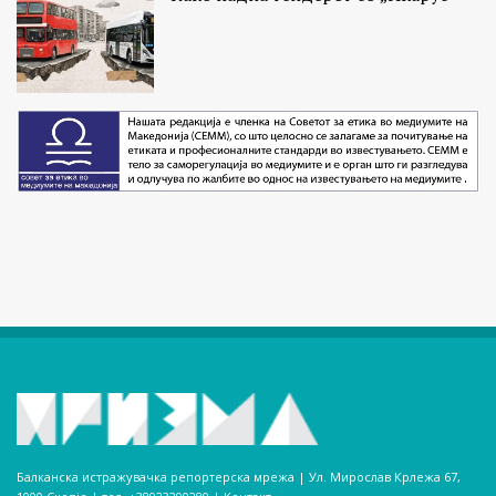
Балканска истражувачка репортерска мрежа | Ул. Мирослав Крлежа 67,