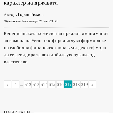
карактер на државата
Автор:
Горан Ризаов
Објавено на 14 октомври 2014 во 21:58
Венецијанската комисија за предлог-амандманот
за измена на Уставот кој предвидува формирање
на слободна финансиска зона вели дека тој мора
да се ревидира за што добиле уверување од
властите во...
«
1
...
312
313
314
315
316
317
318
319
»
НАЈЧИТАНИ