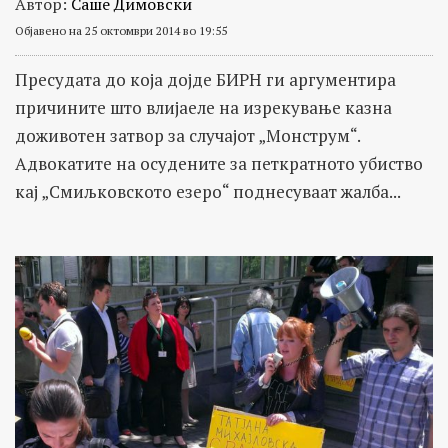
Автор:
Саше Димовски
Објавено на 25 октомври 2014 во 19:55
Пресудата до која дојде БИРН ги аргументира
причините што влијаеле на изрекување казна
доживотен затвор за случајот „Монструм“.
Адвокатите на осудените за петкратното убиство
кај „Смиљковското езеро“ поднесуваат жалба...