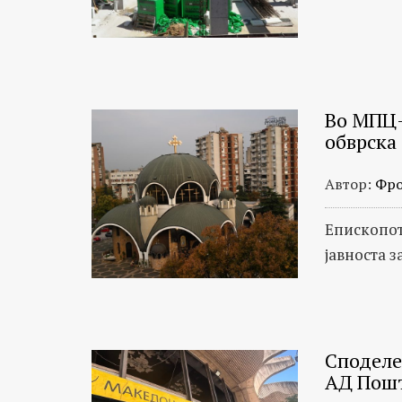
општествени
случувања
во
Македонија
Во МПЦ-
обврска
Автор:
Фро
Епископот
јавноста з
Споделет
АД Пош