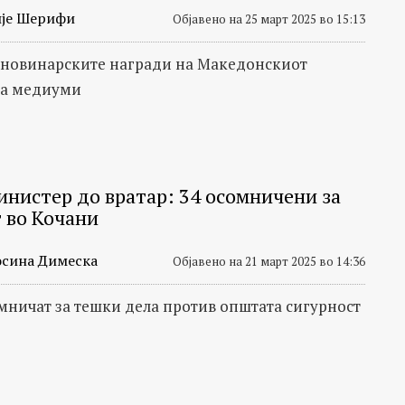
је Шерифи
Објавено на 25 март 2025 во 15:13
новинарските награди на Македонскиот
за медиуми
инистер до вратар: 34 осомничени за
 во Кочани
сина Димеска
Објавено на 21 март 2025 во 14:36
омничат за тешки дела против општата сигурност