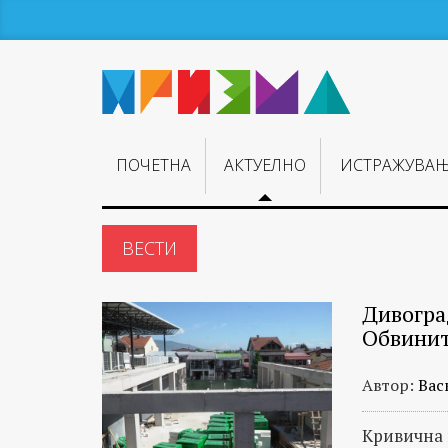
ПОЧЕТНА
АКТУЕЛНО
ИСТРАЖУВА
ВЕСТИ
Кратки
Дивогра
информации
Обвинит
и
извештаи
Автор:
Вас
за
важни
Кривична 