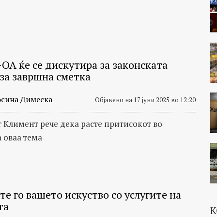
ОА ќе се дискутира за законската
 за завршна сметка
сина Димеска
Објавено на 17 јуни 2025 во 12:20
 Климент рече дека расте притисокот во
а оваа тема
е го вашето искуство со услугите на
та
К