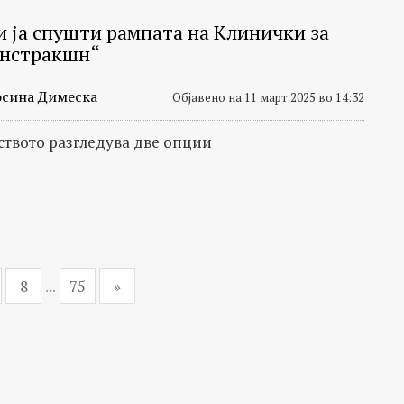
и ја спушти рампата на Клинички за
онстракшн“
сина Димеска
Објавено на 11 март 2025 во 14:32
твото разгледува две опции
8
...
75
»