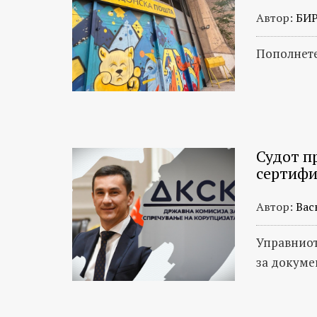
Автор:
БИ
Пополнете
Судот п
сертифи
Автор:
Вас
Управниот
за докуме