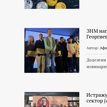
ЗНМ нагр
Георгие
Автор:
Афи
Доделени 
новинарит
Истражу
сектор 