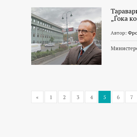
Таравар
„Ѓока к
Автор:
Фро
Министерс
«
1
2
3
4
5
6
7