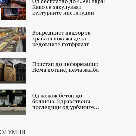
Од бесплатно до 4.500 евра:
Како се закупуваат
културните институции
Вонредниот надзор за
храната покажа дека
редовните потфрлаат
Пристап до информации:
Нема потпис, нема жалба
Од жежок бетон до
болница: Здравствени
последици од урбаните
топлински острови
ОЛУМНИ