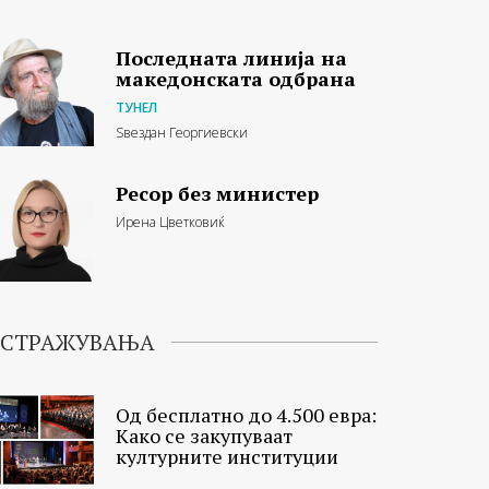
Последната линија на
македонската одбрана
ТУНЕЛ
Ѕвездан Георгиевски
Ресор без министер
Ирена Цветковиќ
ИСТРАЖУВАЊА
Од бесплатно до 4.500 евра:
Како се закупуваат
културните институции