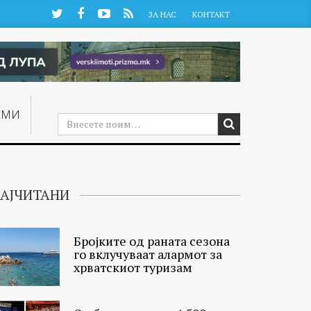
Twitter
Facebook
YouTube
RSS
ЗА НАС
КОНТАКТ
ЕМИ
АЈЧИТАНИ
Бројките од раната сезона
го вклучуваат алармот за
хрватскиот туризам