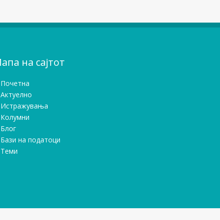
апа на сајтот
Почетна
Актуелно
Истражувањa
Колумни
Блог
Бази на податоци
Теми