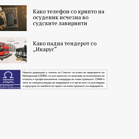
Како телефон со крипто на
осуденик исчезна во
судските лавиринти
Како падна тендерот со
„Икарус“