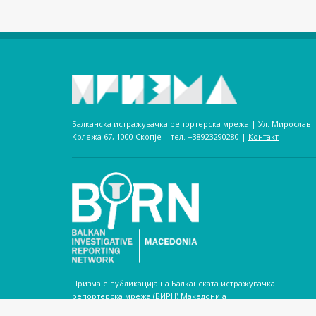
Балканска истражувачка репортерска мрежа | Ул. Мирослав
Крлежа 67, 1000 Скопје | тел. +38923290280­ |
Контакт
Призма е публикација на Балканската истражувачка
репортерска мрежа (БИРН) Македонија