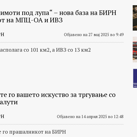
 имоти под лупа“ – нова база на БИРН
от на МПЦ-ОА и ИВЗ
РН
Објавено на 27 мај 2025 во 9:49
сполага со 101 км2, а ИВЗ со 13 км2
те го вашето искуство за тргување со
алути
РН
Објавено на 14 април 2025 во 12:48
 го прашалникот на БИРН