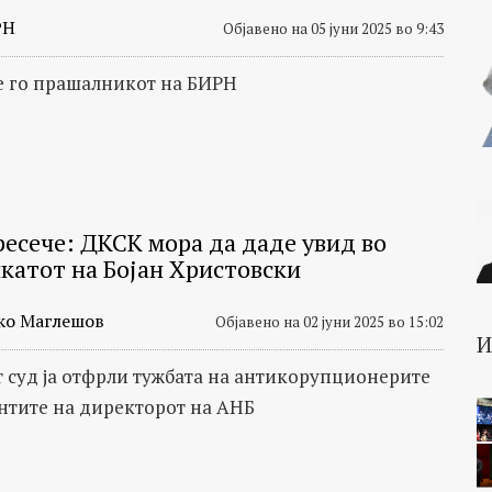
РН
Објавено на 05 јуни 2025 во 9:43
 го прашалникот на БИРН
ресече: ДКСК мора да даде увид во
катот на Бојан Христовски
ко Маглешов
Објавено на 02 јуни 2025 во 15:02
 суд ја отфрли тужбата на антикорупционерите
нтите на директорот на АНБ