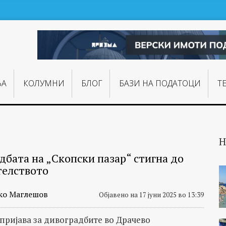
ЊA
КОЛУМНИ
БЛОГ
БАЗИ НА ПОДАТОЦИ
Т
Н
дбата на „Скопски пазар“ стигна до
елството
ко Маглешов
Објавено на 17 јуни 2025 во 13:39
пријава за дивоградбите во Драчево