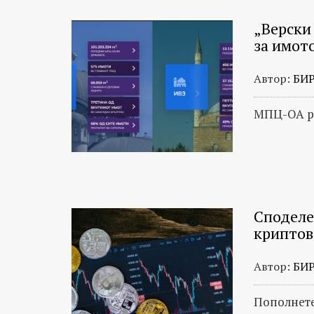
„Верски
за имот
Автор:
БИ
МПЦ-ОА ра
Споделе
криптов
Автор:
БИ
Пополнете