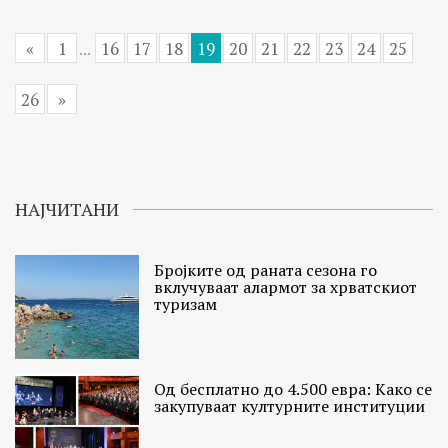
«
1
...
16
17
18
19
20
21
22
23
24
25
26
»
НАЈЧИТАНИ
Бројките од раната сезона го
вклучуваат алармот за хрватскиот
туризам
Од бесплатно до 4.500 евра: Како се
закупуваат културните институции