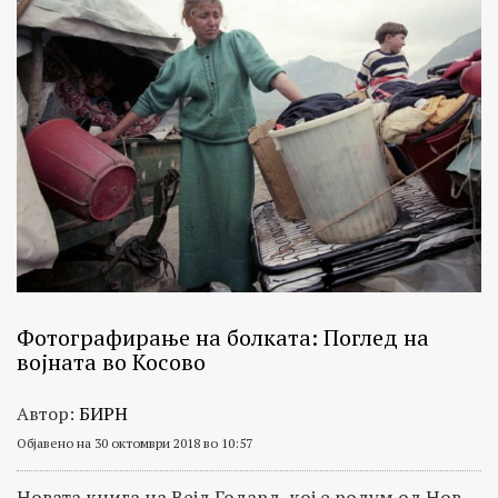
Фотографирање на болката: Поглед на
војната во Косово
Автор:
БИРН
Објавено на 30 октомври 2018 во 10:57
Новата книга на Вејд Годард, кој е родум од Нов