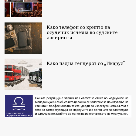
Како телефон со крипто на
осуденик исчезна во судските
лавиринти
Како падна тендерот со „Икарус“