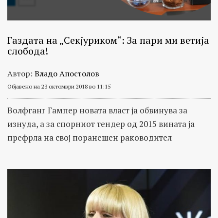
Газдата на „Секјуриком“: За пари ми ветија
слобода!
Автор:
Владо Апостолов
Објавено на 23 октомври 2018 во 11:15
Волфганг Гампер новата власт ја обвинува за
изнуда, а за спорниот тендер од 2015 вината ја
префрла на свој поранешен раководител