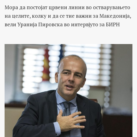
Мора да постојат црвени линии во остварувањето
на целите, колку и да се тие важни за Македонија,
вели Уранија Пировска во интервјуто за БИРН