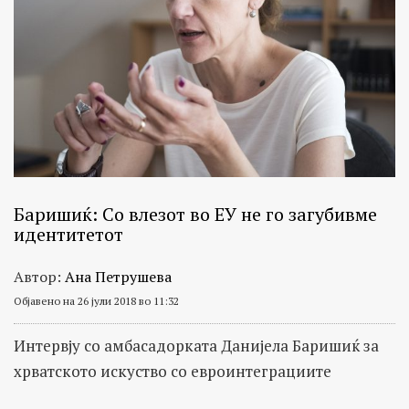
Баришиќ: Со влезот во ЕУ не го загубивме
идентитетот
Автор:
Ана Петрушева
Објавено на 26 јули 2018 во 11:32
Интервју со амбасадорката Данијела Баришиќ за
хрватското искуство со евроинтеграциите