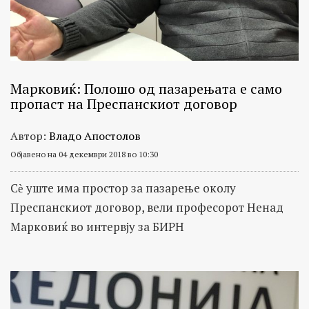
важни
општествено
политички
личности
Марковиќ: Полошо од пазарењата е само
пропаст на Преспанскиот договор
Автор:
Владо Апостолов
Објавено на 04 декември 2018 во 10:30
Сѐ уште има простор за пазарење околу
Преспанскиот договор, вели професорот Ненад
Марковиќ во интервју за БИРН