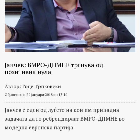
Јанчев: ВМРО-ДПМНЕ тргнува од
позитивна нула
Автор:
Гоце Трпковски
Објавено на 29 јануари 2018 во 13:10
Јанчев е еден од луѓето на кои им припадна
задачата да го ребрендираат ВМРО-ДПМНЕ во
модерна европска партија