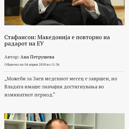
важни
општествено
политички
личности
Стафансон: Македонија е повторно на
радарот на ЕУ
Автор:
Ана Петрушева
Објавено на 04 април 2018 во 11:56
„Можеби за Заев медениот месец е завршен, но
Владата имаше значајни достигнувања во
изминатиот период.“