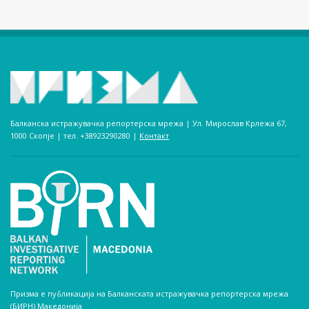
Балканска истражувачка репортерска мрежа | Ул. Мирослав Крлежа 67,
1000 Скопје | тел. +38923290280­ |
Контакт
Призма е публикација на Балканската истражувачка репортерска мрежа
(БИРН) Македонија