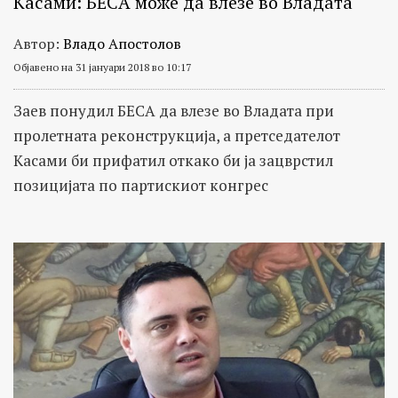
Касами: БЕСА може да влезе во Владата
Автор:
Владо Апостолов
Објавено на 31 јануари 2018 во 10:17
Заев понудил БЕСА да влезе во Владата при
пролетната реконструкција, а претседателот
Касами би прифатил откако би ја зацврстил
позицијата по партискиот конгрес