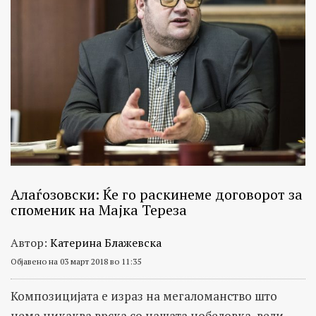
Алаѓозовски: Ќе го раскинеме договорот за
споменик на Мајка Тереза
Автор:
Катерина Блажевска
Објавено на 03 март 2018 во 11:35
Композицијата е израз на мегаломанство што
нема никаква врска со нашата нобеловка, вели