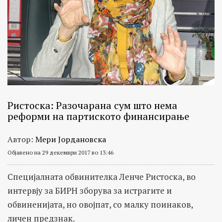
Ристоска: Разочарана сум што нема
реформи на партиското финансирање
Автор:
Мери Јордановска
Објавено на 29 декември 2017 во 13:46
Специјалната обвинителка Ленче Ристоска, во
интервју за БИРН зборува за истрагите и
обвиненијата, но овојпат, со малку поинаков,
личен предзнак.