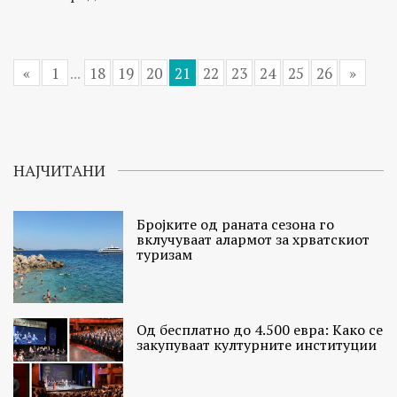
«
1
...
18
19
20
21
22
23
24
25
26
»
НАЈЧИТАНИ
Бројките од раната сезона го
вклучуваат алармот за хрватскиот
туризам
Од бесплатно до 4.500 евра: Како се
закупуваат културните институции