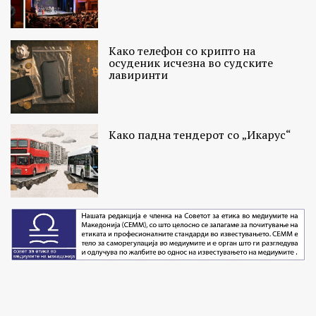
Како телефон со крипто на
осуденик исчезна во судските
лавиринти
Како падна тендерот со „Икарус“