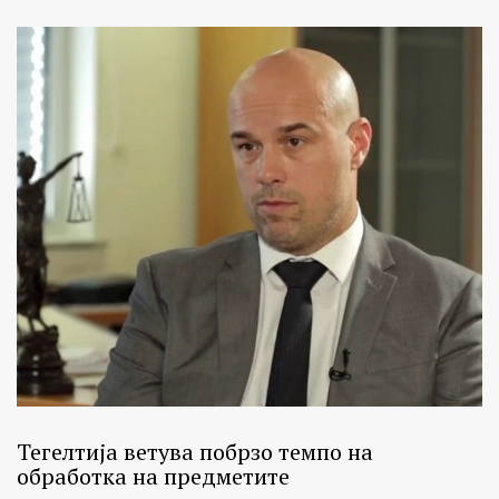
Тегелтија ветува побрзо темпо на
обработка на предметите