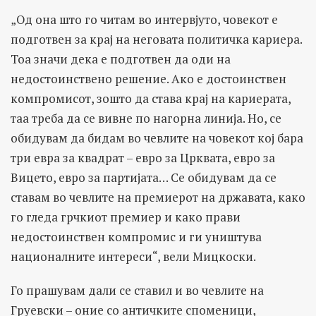
„Од она што го читам во интервјуто, човекот е
подготвен за крај на неговата политичка кариера.
Тоа значи дека е подготвен да оди на
недостоинствено решение. Ако е достоинствен
компромисот, зошто да става крај на кариерата,
таа треба да се вивне по нагорна линија. Но, се
обидувам да бидам во чевлите на човекот кој бара
три евра за квадрат – евро за Црквата, евро за
Вицето, евро за партијата… Се обидувам да се
ставам во чевлите на премиерот на државата, како
го гледа грчкиот премиер и како прави
недостоинствен компромис и ги уништува
националните интереси“, вели Мицкоски.
Го прашувам дали се ставил и во чевлите на
Груевски – оние со античките споменици,