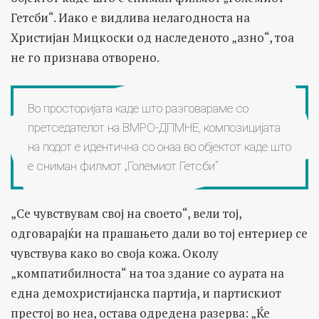
Гетсби“. Иако е видлива нелагодноста на
Христијан Мицкоски од наследеното „азно“, тоа
не го признава отворено.
Во просторијата каде што разговараме со
претседателот на ВМРО-ДПМНЕ, композицијата
на подот е идентична со онаа во објектот каде што
е сниман филмот „Големиот Гетсби“
„Се чувствувам свој на своето“, вели тој,
одговарајќи на прашањето дали во тој ентериер се
чувствува како во своја кожа. Околу
„компатибилноста“ на тоа здание со аурата на
една демохристијанска партија, и партискиот
престој во неа, остава одредена разерва: „Ќе