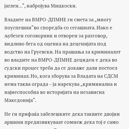
јаглен…“, набројува Мицкоски.
Владите на ВМРО-ДПМНЕ ги смета за „многу
поуспешни“во споредба со сегашната. Иако е
љубезен соговорник и отворен за разговор,
видливо бега од оценка на деценијата под
водство на Груевски. На прашања за криминалот
во владите на ВМРО-ДПМНЕ дециден е дека во
судски процес треба да се докаже дали постоел
криминал. Но, кога зборува за Владата на СДСМ
нема таква ограда – ја нарекува „криминална и
најнеспособна во историјата на независна
Македонија“.
Не ги прифаќа забелешките дека таквите двојни
аршини предизвикуваат сомнеж дека тој е само