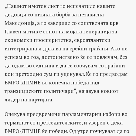
„Нашиот имотен лист го испечатиле нашите
дедовци со нивната борба за независна
Македонија, а го завериле со сопствената крв.
Главен мотив е сонот на мојата генерација за
економски просперитетна, евроатлантски
интегрирана и држава на среќни граѓани. Ако не
успеам во тоа, достоинствено ќе се повлечам, без
да одам во судница и да се соочувам со граѓани
кои претходно сум ги уценувал. Ќе го предводам
ВМРО-ДПМНЕ во конечна победа над
транзициските политичари“, најавува новиот
лидер на партијата.
Очекува предвремени парламентарни избори во
терминот со претседателските, и уверен е дека
ВМРО-ДПМНЕ ќе победи. Од утре почнуваат да го