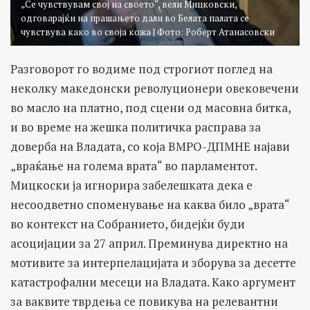
„Се чувствувам свој на своето“, вели Мицковски,
одговарајќи на прашањето дали во Белата палата се
чувствува како во своја кожа | Фото: Роберт Атанасовски
Разговорот го водиме под строгиот поглед на
неколку македонски револуционери овековечени
во масло на платно, под сцени од масовна битка,
и во време на жешка политичка расправа за
доверба на Владата, со која ВМРО-ДПМНЕ најави
„враќање на голема врата“ во парламентот.
Мицкоски ја игнорира забелешката дека е
несоодветно споменување на каква било „врата“
во контекст на Собранието, бидејќи буди
асоцијации за 27 април. Преминува директно на
мотивите за интерпелацијата и зборува за десетте
катастрофални месеци на Владата. Како аргумент
за ваквите тврдења се повикува на релевантни