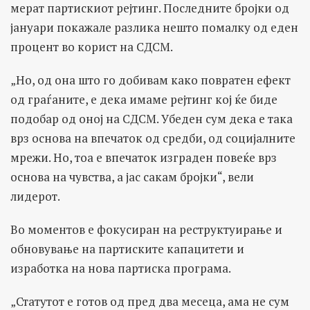
мерат партискиот рејтинг. Последните бројки од
јануари покажале разлика нешто помалку од еден
процент во корист на СДСМ.
„Но, од она што го добивам како повратен ефект
од граѓаните, е дека имаме рејтинг кој ќе биде
подобар од оној на СДСМ. Убеден сум дека е така
врз основа на впечаток од средби, од социјалните
мрежи. Но, тоа е впечаток изграден повеќе врз
основа на чувства, а јас сакам бројки“, вели
лидерот.
Во моментов е фокусиран на реструктуирање и
обновување на партиските капацитети и
изработка на нова партиска програма.
„Статутот е готов од пред два месеца, ама не сум