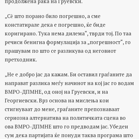
продолжена рака на Груевски.
„Сѐ што порано било погрешно, а сме
констатирале дека е погрешно, ќе биде
коригирано. Тука нема дилема“, тврди тој. По таа
речиси бенигна формулација за „погрешност“, го
прашувам по што се разликува од неговиот
претходник.
„Не е добро јас да кажам. Би оставил граѓаните да
направат разлика меѓу начинот на кој јас го водам
ВМРО-ДПМНЕ, од оној на Груевски, и на
Георгиевски. Врз основа на мислења кои
стигнуваат до мене, граѓаните препознаваат
сериозна алтернатива на политичката сцена во
ова ВМРО-ДПМНЕ што го предводам јас. Убеден
сум дека партијата ќе понуди таква програма што