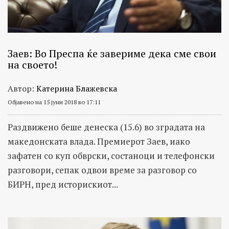
Заев: Во Преспа ќе завериме дека сме свои
на своето!
Автор:
Катерина Блажевска
Објавено на 15 јуни 2018 во 17:11
Раздвижено беше денеска (15.6) во зградата на
македонската влада. Премиерот Заев, иако
зафатен со куп обврски, состаноци и телефонски
разговори, сепак одвои време за разговор со
БИРН, пред историскиот...