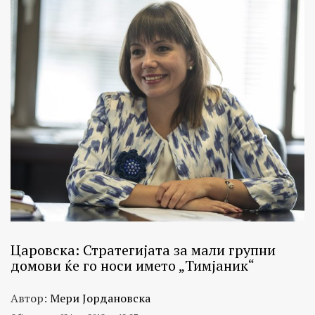
Царовска: Стратегијата за мали групни
домови ќе го носи името „Тимјаник“
Автор:
Мери Јордановска