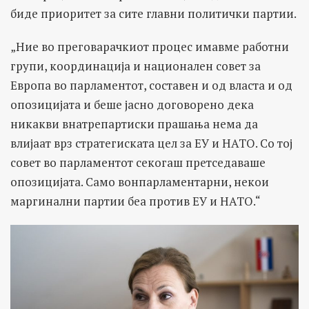
биде приоритет за сите главни политички партии.
„Ние во преговарачкиот процес имавме работни
групи, координација и национален совет за
Европа во парламентот, составен и од власта и од
опозицијата и беше јасно договорено дека
никакви внатрепартиски прашања нема да
влијаат врз стратегиската цел за ЕУ и НАТО. Со тој
совет во парламентот секогаш претседаваше
опозицијата. Само вонпарламентарни, некои
маргинални партии беа против ЕУ и НАТО.“