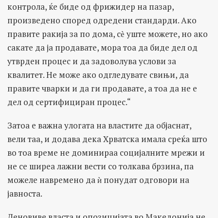
контрола, ќе биде од фрижидер на пазар,
произведено според одредени стандарди. Ако
правите ракија за по дома, сѐ уште можете, но ако
сакате да ја продавате, мора тоа да биде дел од
утврден процес и да задоволува услови за
квалитет. Не може ако одгледувате свињи, да
правите чварки и да ги продавате, а тоа да не е
дел од сертифициран процес.“
Затоа е важна улогата на властите да објаснат,
вели таа, и додава дека Хрватска имала среќа што
во тоа време не доминираа социјалните мрежи и
не се ширеа лажни вести со толкава брзина, па
можеле навремено да ѝ понудат одговори на
јавноста.
Деновиве власта и опозицијата во Македонија не