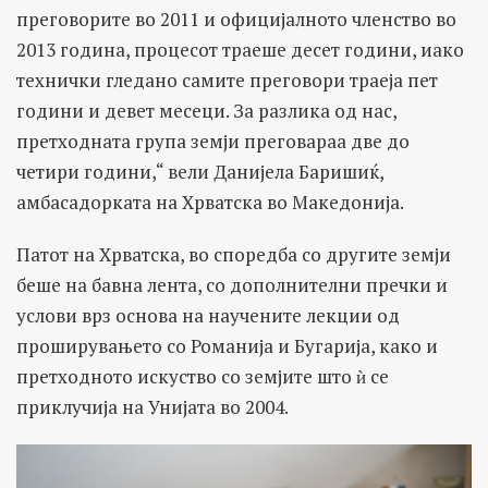
преговорите во 2011 и официјалното членство во
2013 година, процесот траеше десет години, иако
технички гледано самите преговори траеја пет
години и девет месеци. За разлика од нас,
претходната група земји преговараа две до
четири години,“ вели Данијела Баришиќ,
амбасадорката на Хрватска во Македонија.
Патот на Хрватска, во споредба со другите земји
беше на бавна лента, со дополнителни пречки и
услови врз основа на научените лекции од
проширувањето со Романија и Бугарија, како и
претходното искуство со земјите што ѝ се
приклучија на Унијата во 2004.