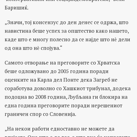
Баришиќ.
„Значи, тој консензус до ден денес се одржа, што
навистина беше успех за општество како нашето,
каде што е многу полесно да се најде што нѐ дели
од она што нѐ спојува.“
Самото отворање на преговорите со Хрватска
беше одложувано до 2005 година поради
оценките на Карла дел Понте дека Загреб не
соработува доволно со Хашкиот трибунал, додека
подоцна во 2008 година, Љубљана ги блокира на
една година преговорите поради нерешениот
граничен спор со Словенија.
„На некои работи едноставно не можете да