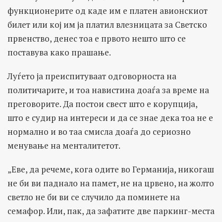
функционерите од каде им е платен авионскиот
билет или кој им ја платил влезницата за Светско
првенство, денес тоа е првото нешто што се
поставува како прашање.
Луѓето ја преиспитуваат одговорноста на
политичарите, и тоа навистина доаѓа за време на
преговорите. Да постои свест што е корупција,
што е судир на интереси и да се знае дека тоа не е
нормално и во таа смисла доаѓа до сериозно
менување на менталитетот.
„Еве, да речеме, кога одите во Германија, никогаш
не би ви паднало на памет, не на црвено, на жолто
светло не би ви се случило да поминете на
семафор. Или, пак, да зафатите две паркинг-места