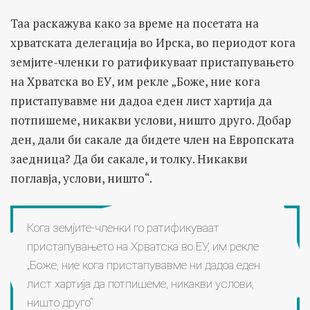
Таа раскажува како за време на посетата на
хрватската делегација во Ирска, во периодот кога
земјите-членки го ратификуваат пристапувањето
на Хрватска во ЕУ, им рекле „Боже, ние кога
пристапувавме ни дадоа еден лист хартија да
потпишеме, никакви услови, ништо друго. Добар
ден, дали би сакале да бидете член на Европската
заедница? Да би сакале, и толку. Никакви
поглавја, услови, ништо“.
Кога земјите-членки го ратификуваат
пристапувањето на Хрватска во ЕУ, им рекле
„Боже, ние кога пристапувавме ни дадоа еден
лист хартија да потпишеме, никакви услови,
ништо друго“