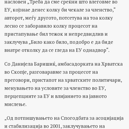
насловен „Треба да сме среќни што влеговме во
ЕУ, којзнае денес колку би чекале за членство,“
авторот, меѓу другото, потсетува на тоа колку
лесно се заборавило колку процесот на
пристапување бил тежок и непредвидлив и
заклучува „Било како било, подобро е да биде
внатре отколку да се гледа на ЕУ однадвор“.
Со Данијела Баришиќ, амбасадорката на Хрватска
во Скопје, разговаравме за процесот на
преговори, пристапот на хрватските политичари,
менувањето на условите за членство во ЕУ,
перцепциите за ЕУ и влијанието на јавното
мислење.
„Од потпишувањето на Спогодбата за асоцијација
и стабилизација во 2001, заклучувањето на