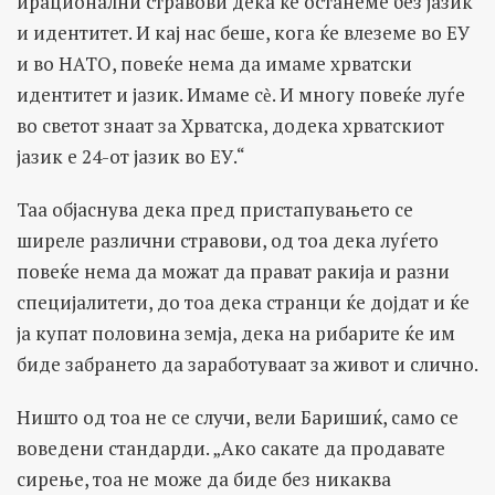
ирационални стравови дека ќе останеме без јазик
и идентитет. И кај нас беше, кога ќе влеземе во ЕУ
и во НАТО, повеќе нема да имаме хрватски
идентитет и јазик. Имаме сѐ. И многу повеќе луѓе
во светот знаат за Хрватска, додека хрватскиот
јазик е 24-от јазик во ЕУ.“
Таа објаснува дека пред пристапувањето се
ширеле различни стравови, од тоа дека луѓето
повеќе нема да можат да прават ракија и разни
специјалитети, до тоа дека странци ќе дојдат и ќе
ја купат половина земја, дека на рибарите ќе им
биде забрането да зарaботуваат за живот и слично.
Ништо од тоа не се случи, вели Баришиќ, само се
воведени стандарди. „Ако сакате да продавате
сирење, тоа не може да биде без никаква