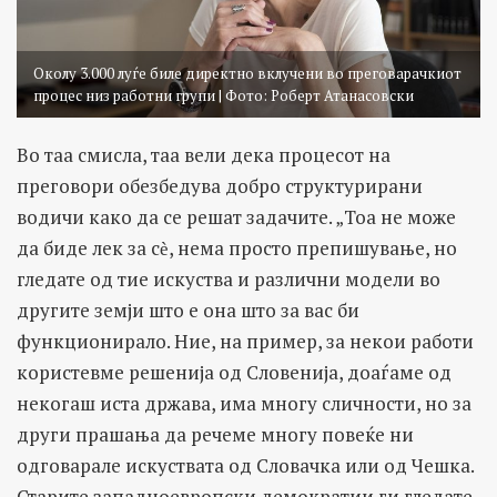
Околу 3.000 луѓе биле директно вклучени во преговарачкиот
процес низ работни групи | Фото: Роберт Атанасовски
Во таа смисла, таа вели дека процесот на
преговори обезбедува добро структурирани
водичи како да се решат задачите. „Тоа не може
да биде лек за сѐ, нема просто препишување, но
гледате од тие искуства и различни модели во
другите земји што е она што за вас би
функционирало. Ние, на пример, за некои работи
користевме решенија од Словенија, доаѓаме од
некогаш иста држава, има многу сличности, но за
други прашања да речеме многу повеќе ни
одговарале искуствата од Словачка или од Чешка.
Старите западноевропски демократии ги гледате