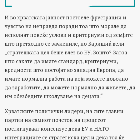
И во хрватската јавност постоеле фрустрации и
чувство на неправда поради тоа што морале да
исполнат повеќе услови и критериуми од земјите
што претходно се зачлениле, но Баришиќ вели
„стратешката цел беше влез во ЕУ. Зошто? Затоа
што сакате да имате стандард, критериуми,
вредности што постојат во западна Европа, да
имате нормална работа на која можете доволно
да заработите, да можете нормално да живеете, да
им обезбедите школување на децата.“
Хрватските политички лидери, на сите главни
партии на самиот почеток на процесот
постигнуваат консензус дека ЕУ и НАТО
интеграциите се стратегиска цел и дека тоа ќе