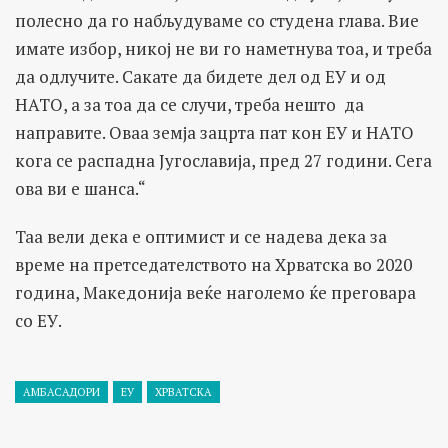
полесно да го набљудуваме со студена глава. Вие
имате избор, никој не ви го наметнува тоа, и треба
да одлучите. Сакате да бидете дел од ЕУ и од
НАТО, а за тоа да се случи, треба нешто да
направите. Оваа земја зацрта пат кон ЕУ и НАТО
кога се распадна Југославија, пред 27 години. Сега
ова ви е шанса.“
Таа вели дека е оптимист и се надева дека за
време на претседателството на Хрватска во 2020
година, Македонија веќе наголемо ќе преговара
со ЕУ.
АМБАСАДОРИ
ЕУ
ХРВАТСКА