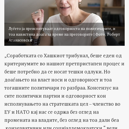
Луѓето ја преиспитуваат одговорноста на политичарите, и
тоа навистина доаѓа за време на преговорите | Фото: Роберт
Атанасовски
„Соработката со Хашкиот трибунал, беше еден од
критериумите во нашиот претпристапен процес и
беше потребно да се носат тешки одлуки. Но
доаѓањето на власт носи и одговорност и тоа
тогашните политичари го разбраа. Консензус на
сите политички партии и одговорност кон
исполнувањето на стратешката цел – членство во
ЕУ и НАТО кај нас се одржа без оглед на
промената на владите, без оглед на тоа дали беа
конзервативни или социјалдемократски,“ вели