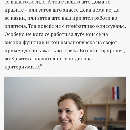
со вашето возило. A тоа е нешто што дома го
правите – или затоа што знаете дека нема кој да
ве казни, или затоа што ваш пријател работи во
општина. Тоа повеќе не е прифатливо однесување.
Особено не кога се работи за луѓе кои се на
високи функции и кои имаат обврска на својот
пример да покажат како треба. Во сиот тој процес,
во Хрватска значително се подигнаа
критериумите.“