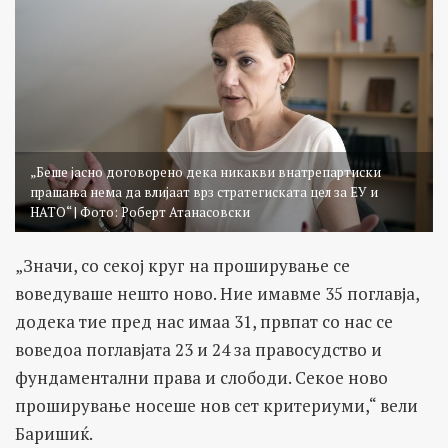
„Беше јасно договорено дека никакви внатрепартиски
прашања нема да влијаат врз стратегиската цел за ЕУ и
НАТО“ | Фото: Роберт Атанасовски
„Значи, со секој круг на проширување се
воведуваше нешто ново. Ние имавме 35 поглавја,
додека тие пред нас имаа 31, првпат со нас се
воведоа поглавјата 23 и 24 за правосудство и
фундаментални права и слободи. Секое ново
проширување носеше нов сет критериуми,“ вели
Баришиќ.