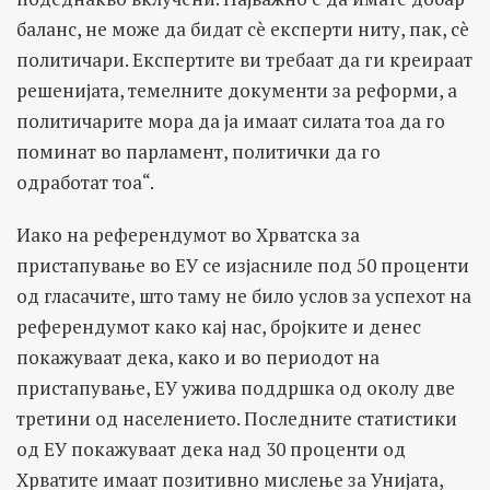
баланс, не може да бидат сè експерти ниту, пак, сè
политичари. Експертите ви требаат да ги креираат
решенијата, темелните документи за реформи, а
политичарите мора да ја имаат силата тоа да го
поминат во парламент, политички да го
одработат тоа“.
Иако на референдумот во Хрватска за
пристапување во ЕУ се изјасниле под 50 проценти
од гласачите, што таму не било услов за успехот на
референдумот како кај нас, бројките и денес
покажуваат дека, како и во периодот на
пристапување, ЕУ ужива поддршка од околу две
третини од населението. Последните статистики
од ЕУ покажуваат дека над 30 проценти од
Хрватите имаат позитивно мислење за Унијата,