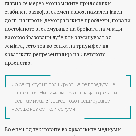
главно се мереа економските придобивки –
стабилен развој, зголемен извоз, намален јавен
долг -наспроти демографските проблеми, поради
постојаното зголемување на бројката на млади
високообразовани луѓе кои заминуваат од
земјата, сето тоа во сенка на триумфот на
хрватската репрезентација на Светското
првенство.
Со секој круг на проширување се воведуваше
нешто ново. Ние имавме 35 поглавја, додека тие
пред нас имаа 31.Секое ново проширување
носеше нов сет критериуми
Во еден од текстовите во хрватските медиуми