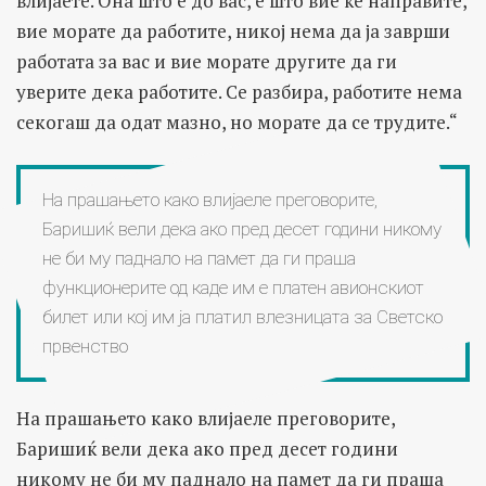
влијаете. Она што е до вас, е што вие ќе направите,
вие морате да работите, никој нема да ја заврши
работата за вас и вие морате другите да ги
уверите дека работите. Се разбира, работите нема
секогаш да одат мазно, но морате да се трудите.“
На прашањето како влијаеле преговорите,
Баришиќ вели дека ако пред десет години никому
не би му паднало на памет да ги праша
функционерите од каде им е платен авионскиот
билет или кој им ја платил влезницата за Светско
првенство
На прашањето како влијаеле преговорите,
Баришиќ вели дека ако пред десет години
никому не би му паднало на памет да ги праша