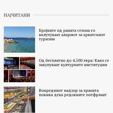
НАЈЧИТАНИ
Бројките од раната сезона го
вклучуваат алармот за хрватскиот
туризам
Од бесплатно до 4.500 евра: Како се
закупуваат културните институции
Вонредниот надзор за храната
покажа дека редовните потфрлаат