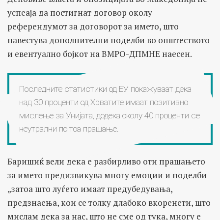
успеаја да постигнат договор околу
референдумот за договорот за името, што
навестува дополнителни поделби во општеството
и евентуално бојкот на ВМРО-ДПМНЕ наесен.
Последните статистики од ЕУ покажуваат дека
над 30 проценти од Хрватите имаат позитивно
мислење за Унијата, додека околу 40 проценти се
неутрални по тоа прашање.
Баришиќ вели дека е разбирливо оти прашањето
за името предизвикува многу емоции и поделби
„затоа што луѓето имаат предубедувања,
предзнаења, кои се толку длабоко вкоренети, што
мислам дека за нас, што не сме од тука, многу е