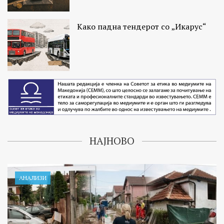
Како падна тендерот со „Икарус“
НАЈНОВО
АНАЛИЗИ