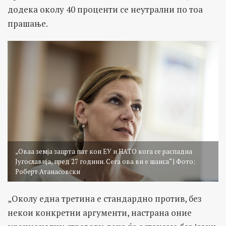
додека околу 40 проценти се неутрални по тоа
прашање.
„Оваа земја зацрта пат кон ЕУ и НАТО кога се распадна
Југославија, пред 27 години. Сега ова ви е шанса“ | Фото:
Роберт Атанасовски
„Околу една третина е стандардно против, без
некои конкретни аргументи, настрана оние