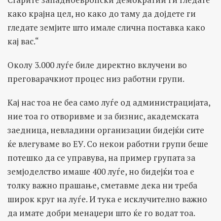
како крајна цел, но како до таму да дојдете ги
гледате земјите што имале слична поставка како
кај вас.“
Околу 3.000 луѓе биле директно вклучени во
преговарачкиот процес низ работни групи.
Кај нас тоа не беа само луѓе од администрацијата,
ние тоа го отворивме и за бизнис, академската
заедница, невладини организации бидејќи сите
ќе влегуваме во ЕУ. Со некои работни групи беше
потешко да се управува, на пример групата за
земјоделство имаше 400 луѓе, но бидејќи тоа е
толку важно прашање, сметавме дека ни треба
широк круг на луѓе. И тука е исклучително важно
да имате добри менаџери што ќе го водат тоа.