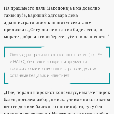
На прашањето дали Македонија има доволно
такви луѓе, Баришиќ одговара дека
административниот капацитет секогаш е
предизвик. „Сигурно нема да ви биде лесно, но
морате добро да ги изберете луѓето и да почнете.“
Околу една третина е стандардно против (н.з. ЕУ
и НАТО), без некои конкретни аргументи,
настрана оние ирационални стравови дека ќе
останеме без јазик и идентитет
„Ние, поради широкиот консензус, имавме широк
базен, поголем избор, не исклучивме никого затоа
што се дел или блиски со опозицијата, туку беа
подеднакво вклучени. Најважно е да имате добар