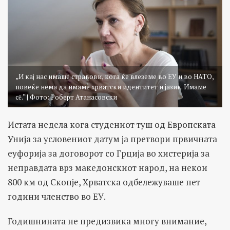
„И кај нас имаше стравови, кога ќе влеземе во ЕУ и во НАТО,
повеќе нема да имаме хрватски идентитет и јазик. Имаме
сѐ.“ | Фото: Роберт Атанасовски
Истата недела кога студениот туш од Европската
Унија за условениот датум ја претвори првичната
еуфорија за договорот со Грција во хистерија за
неправдата врз македонскиот народ, на некои
800 км од Скопје, Хрватска одбележуваше пет
години членство во ЕУ.
Годишнината не предизвика многу внимание,