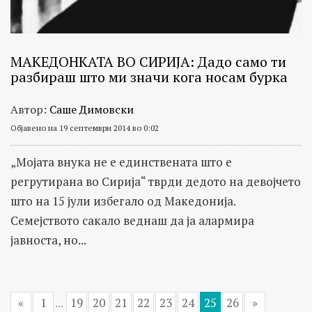
МАКЕДОНКАТА ВО СИРИЈА: Дадо само ти
разбираш што ми значи кога носам бурка
Автор:
Саше Димовски
Објавено на 19 септември 2014 во 0:02
„Мојата внука не е единствената што е
регрутирана во Сирија“ тврди дедото на девојчето
што на 15 јули избегало од Македонија.
Семејството сакало веднаш да ја алармира
јавноста, но...
«
1
...
19
20
21
22
23
24
25
26
»