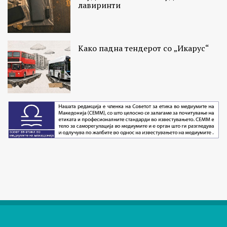
лавиринти
Како падна тендерот со „Икарус“