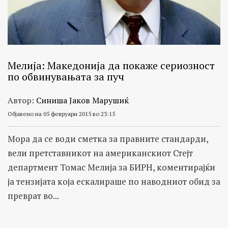
важни
општествено
политички
личности
Мелија: Македонија да покаже сериозност
по обвинувањата за пуч
Автор:
Синиша Јаков Марушиќ
Објавено на 05 февруари 2015 во 23:15
Мора да се води сметка за правните стандарди,
вели претставникот на американскиот Стејт
департмент Томас Мелија за БИРН, коментирајќи
ја тензијата која ескалираше по наводниот обид за
преврат во...