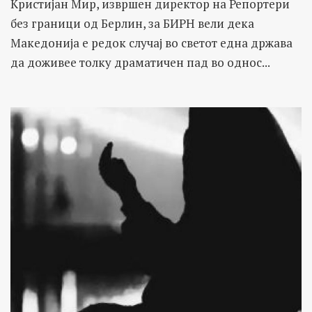
Кристијан Мир, извршен директор на Репортери
без граници од Берлин, за БИРН вели дека
Македонија е редок случај во светот една држава
да доживее толку драматичен пад во однос...