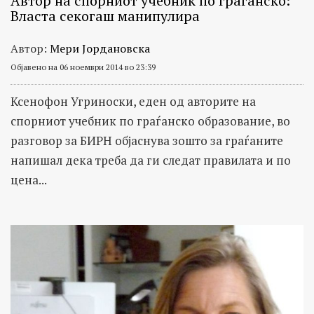
Автор на спорниот учебник по граѓанско:
Власта секогаш манипулира
Автор:
Мери Јордановска
Објавено на 06 ноември 2014 во 23:39
Ксенофон Угриноски, еден од авторите на
спорниот учебник по граѓанско образование, во
разговор за БИРН објаснува зошто за граѓаните
напишал дека треба да ги следат правилата и по
цена...