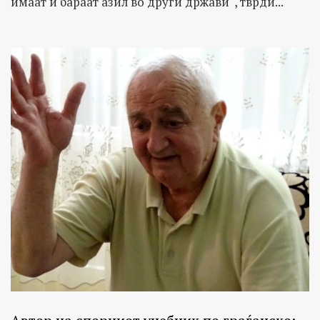
имаат и бараат азил во други држави“, тврди...