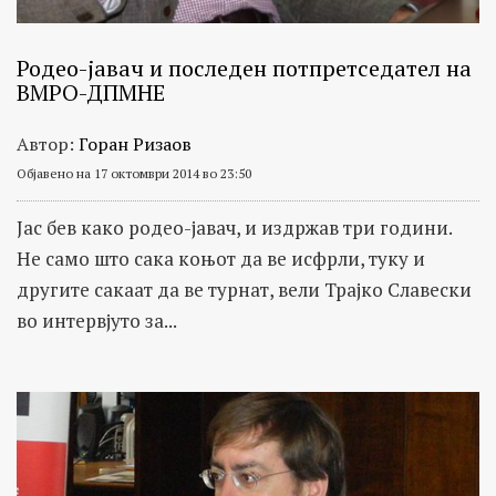
Родео-јавач и последен потпретседател на
ВМРО-ДПМНЕ
Автор:
Горан Ризаов
Објавено на 17 октомври 2014 во 23:50
Јас бев како родео-јавач, и издржав три години.
Не само што сака коњот да ве исфрли, туку и
другите сакаат да ве турнат, вели Трајко Славески
во интервјуто за...