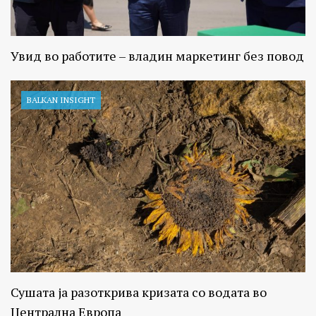
Увид во работите – владин маркетинг без повод
BALKAN INSIGHT
Сушата ја разоткрива кризата со водата во
Централна Европа