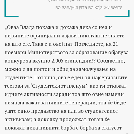
во заедницата во која живеете
„Оваа Влада покажа и докажа дека со неа и
нејзините официјални изјави никогаш не знаете
на што сте. Така е и овој пат. Погледнете, на 21
ноември Министерството за образование објавува
конкурс за вкупно 2.905 стипендии!? Соодветно,
можно е да постои и обид за замолчување на
студентите. Поточно, ова е еден од најсериозните
тестови за ‘Студентскиот пленум’: ако ги откажат
идните активности заради тоа што овие измени
нема да важат за нивните генерации, тоа ќе биде
уште едно предавство на или во студентскиот
активизам; а доколку продолжат, тогаш ќе
покажат дека нивната борба е борба за статусот