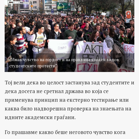
„Имав чувство на гордост и на правдина кога ги видов
студентските протести“
Тој вели дека во целост застанува зад студентите и
дека досега не сретнал држава во која се
применува принцип на екстерно тестирање или
каква било надворешна проверка на знаењата на
идните академски граѓани.
Го прашавме какво беше неговото чувство кога