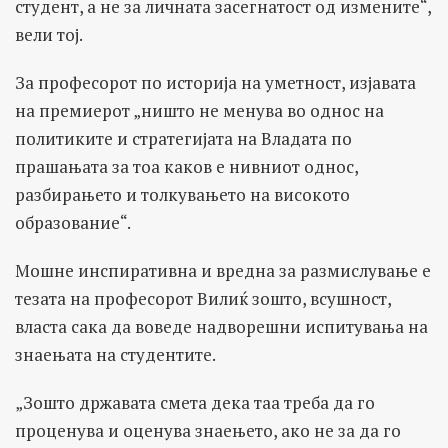
студент, а не за личната засегнатост од измените“,
вели тој.
За професорот по историја на уметност, изјавата
на премиерот „ништо не менува во однос на
политиките и стратегијата на Владата по
прашањата за тоа каков е нивниот однос,
разбирањето и толкувањето на високото
образование“.
Мошне инспиративна и вредна за размислување е
тезата на професорот Вилиќ зошто, всушност,
власта сака да воведе надворешни испитувања на
знаењата на студентите.
„Зошто државата смета дека таа треба да го
проценува и оценува знаењето, ако не за да го