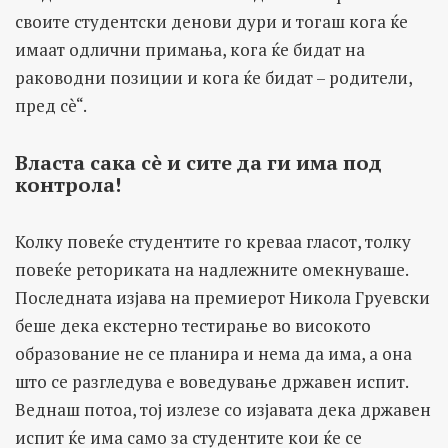
своите студентски денови дури и тогаш кога ќе
имаат одлични примања, кога ќе бидат на
раководни позиции и кога ќе бидат – родители,
пред сè“.
Власта сака сè и сите да ги има под
контрола!
Колку повеќе студентите го креваа гласот, толку
повеќе реториката на надлежните омекнуваше.
Последната изјава на премиерот Никола Груевски
беше дека екстерно тестирање во високото
образование не се планира и нема да има, а она
што се разгледува е воведување државен испит.
Веднаш потоа, тој излезе со изјавата дека државен
испит ќе има само за студентите кои ќе се