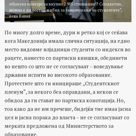
објавува конкурс за вкупно 2.905 стипендии!? Соодветно,
можно е да постои и обид за замолчување на студентите“,
вели Вилиќ
По многу долго време, дури и ретко кој се сеќава
кога Македонија имала слична ситуација, на едно
место видовме илјадници студенти со индекси во
рацете, наместо со партиски книшки, обединети
во нешто со што не се согласуваат – воведување
државни испити во високото образование.
Протестите што ги иницираше „Студентскиот
пленум“, за некого беа оправдани, а некои се
обидоа да ги стават во партиска конотација. Но,
тоа како да не им пречеше, бидејќи тие имаа јасна
цел и јасна порака до власта – не се согласуваат со
мерката предложена од Министерството за
образование.