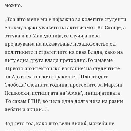
можно.
„Тоа што мене ми е најважно за колегите студенти
е токму зајакнувањето на активизмот. Во Скопје, а
оттука и во Македонија, се случија низа
пројавувања на искажување незадоволство од
политиките и стратегиите на оваа Влада, како на
ниту една друга влада претходно. Го имавме
‘Првото архитектонско востание’ на студентите
од Архитектонскиот факултет, ‘Плоштадот
Слобода’ следната година, протестите за Мартин
Нешкоски, петицијата на ‘Аман’, иницијативата
‘Го сакам ГТЦ!’, во цела една долга низа на разни
дебати и акции…“.
Зад сето тоа, како што вели Вилиќ, можеби не