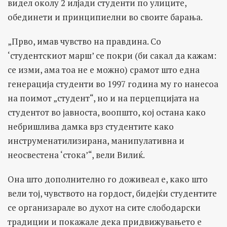
видел околу 2 илјади студенти по улиците,
обединети и принципиелни во своите барања.
„Прво, имав чувство на правдина. Со
‘студентскиот марш’ се покри (би сакал да кажам:
се изми, ама тоа не е можно) срамот што една
генерација студенти во 1997 година му го нанесоа
на поимот „студент“, но и на перцепцијата на
студентот во јавноста, воопшто, кој остана како
небришлива дамка врз студентите како
инструменатилизирана, манипулативна и
неосвестена ‘стока’“, вели Вилиќ.
Она што дополнително го доживеал е, како што
вели тој, чувството на гордост, бидејќи студентите
се организарале во духот на сите слободарски
традиции и покажале дека придвижувањето е