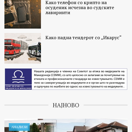
Како телефон со крипто на
осуденик исчезна во судските
лавиринти
Како падна тендерот со „Икарус“
НАЈНОВО
АНАЛИЗИ