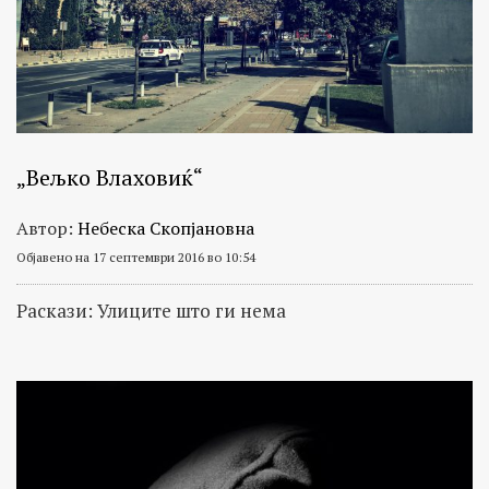
„Вељко Влаховиќ“
Автор:
Небеска Скопјановна
Објавено на 17 септември 2016 во 10:54
Раскази: Улиците што ги нема