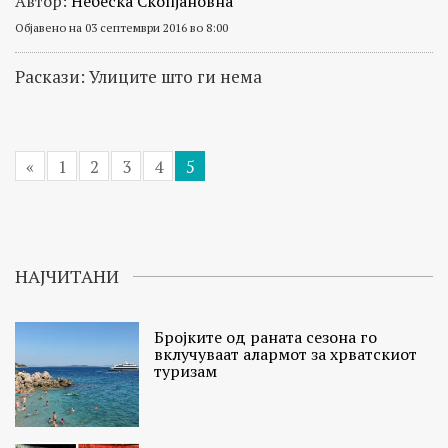
Автор:
Небеска Скопјановна
Објавено на 03 септември 2016 во 8:00
Раскази: Улиците што ги нема
«
1
2
3
4
5
НАЈЧИТАНИ
Бројките од раната сезона го
вклучуваат алармот за хрватскиот
туризам