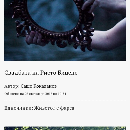
на
автори
објавени
единствено
на
Призма.
Свадбата на Ристо Бицепс
Автор:
Сашо Кокаланов
Објавено на 08 октомври 2016 во 10:54
Едночинки: Животот е фарса