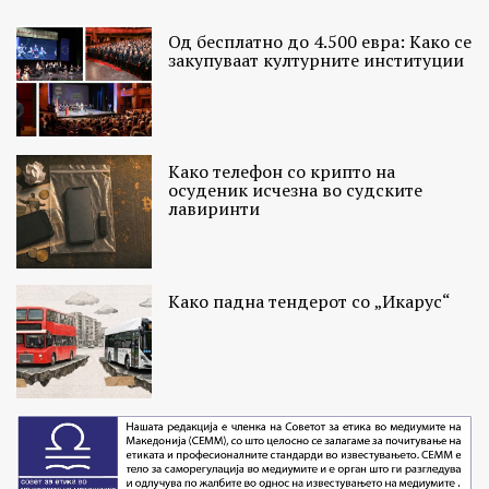
Од бесплатно до 4.500 евра: Како се
закупуваат културните институции
Како телефон со крипто на
осуденик исчезна во судските
лавиринти
Како падна тендерот со „Икарус“