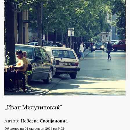
„Иван Милутиновиќ“
Автор:
Небеска Скопјановна
Објавено на 01 октомври 2016 во 9:02