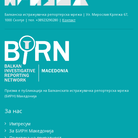
Балканска истражувачка репортерска мрежа | Ул. Мирослав Крлежа 67,
1000 Скопје | тел. +38923290280­ |
Контакт
Призма е публикација на Балканската истражувачка репортерска мрежа
(БИРН) Македонија
За нас
Импресум
Зa БИРН Македонија
Политика на приватност