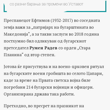
со разни барања за промени во Уставот
Преспанецот Ефтимов (1932-2017) во соседната
земја важи за „патријарх на бугарштината во
Македонија“, а за такви заслуги во 2018 година
постхумно бил одликуван од бугарскиот
претседател
Румен Радев
со орден „Стара
Планина“ од втор степен.
Јотова ќе присуствува и на воено-црковен ритуал
на бугарските воени гробишта во селото Цапари,
каде за време на Првата светска војна биле
погребани 214 бугарски војници и офицери.
Организирана држава така работи.
Претходно, во пресрет на празникот на