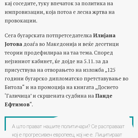
кај соседите, туку впечаток за политика на
импровизации, која потоа е лесна жртва на
провокации.
Сега бугарската потпретседателка
Илијана
Јотова
доаѓа во Македонија и веќе десетици
теории продефилираа на таа тема. Според
нејзиниот кабинет, ќе дојде на 5.11. за да
присуствува на отворањето на изложба „125
години бугарско дипломатско претставување во
Битола“ и на промоција на книгата „Досието
‘Галичица’ и скршената судбина на
Панде
Ефтимов
“.
А што прават нашите политичари? Се расправаат
кој е прогресивен европеец, кој не е. Лицитираат