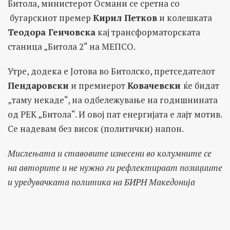
Битола, министерот Османи се сретна со
бугарскиот премер
Кирил Петков
и колешката
Теодора Генчовска
кај трансформаторската
станица „Битола 2“ на МЕПСО.
Утре, додека е Јотова во Битолско, претседателот
Пендаровски
и премиерот
Ковачевски
ќе бидат
„таму некаде“, на одбележување на годишнината
од РЕК „Битола“. И овој пат енергијата е лајт мотив.
Се надевам без висок (политички) напон.
Мислењата и ставовите изнесени во колумните се
на авторите и не нужно ги рефлектираат позициите
и уредувачката политика на БИРН Македонија