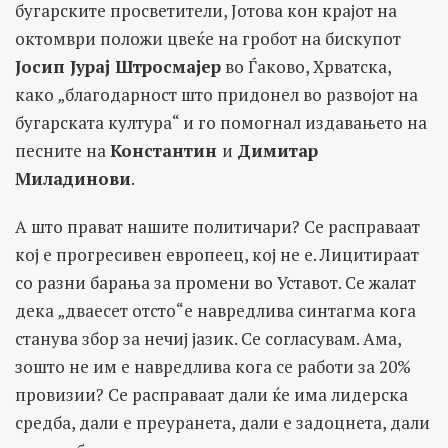
бугарските просветители, Јотова кон крајот на
октомври положи цвеќе на гробот на бискупот
Јосип Јурај Штросмајер
во Ѓаково, Хрватска,
како „благодарност што придонел во развојот на
бугарската култура“ и го помогнал издавањето на
песните на
Константин
и
Димитар
Миладинови
.
А што прават нашите политичари? Се расправаат
кој е прогресивен европеец, кој не е. Лицитираат
со разни барања за промени во Уставот. Се жалат
дека „дваесет отсто“е навредлива синтагма кога
станува збор за нечиј јазик. Се согласувам. Ама,
зошто не им е навредлива кога се работи за 20%
провизии? Се расправаат дали ќе има лидерска
средба, дали е преуранета, дали е задоцнета, дали