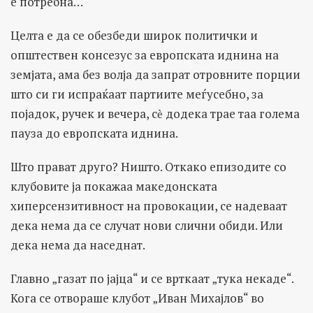
е потребна…
Целта е да се обезбеди широк политички и
општествен консезус за европската иднина на
земјата, ама без волја да запрат отровните порции
што си ги испраќаат партиите меѓусебно, за
појадок, ручек и вечера, сѐ додека трае таа голема
пауза до европската иднина.
Што прават друго? Ништо. Откако епизодите со
клубовите ја покажаа македонската
хиперсензитивност на провокации, се надеваат
дека нема да се случат нови слични обиди. Или
дека нема да наседнат.
Главно „газат по јајца“ и се врткаат „тука некаде“.
Кога се отвораше клубот „Иван Михајлов“ во