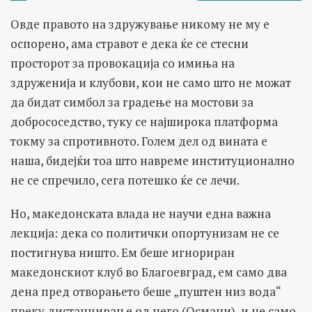
Овде правото на здружување никому не му е
оспорено, ама стравот е дека ќе се стесни
просторот за провокација со имиња на
здруженија и клубови, кои не само што не можат
да бидат симбол за градење на мостови за
добрососедство, туку се најширока платформа
токму за спротивното. Голем дел од вината е
наша, бидејќи тоа што навреме институционално
не се спречило, сега потешко ќе се лечи.
Но, македонската влада не научи една важна
лекција: дека со политички опортунизам не се
постигнува ништо. Ем беше игнориран
македонскиот клуб во Благоевград, ем само два
дена пред отворањето беше „пуштен низ вода“
преку дистанцирање од него (Османи), и не само