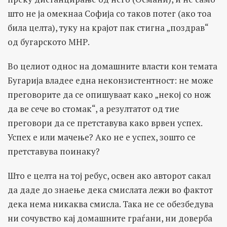
што не ја омекнаа Софија со таков потег (ако тоа
била целта), туку на крајот пак стигна „поздрав“
од бугарското МНР.
Во целиот однос на домашните власти кон темата
Бугарија владее една неконзистентност: не може
преговорите да се опишуваат како „некој со нож
да ве сече во стомак“, а резултатот од тие
преговори да се претставува како врвен успех.
Успех е или мачење? Ако не е успех, зошто се
претставува поинаку?
Што е целта на тој ребус, освен ако авторот сакал
да даде до знаење дека смислата лежи во фактот
дека нема никаква смисла. Така не се обезбедува
ни сочувство кај домашните граѓани, ни доверба