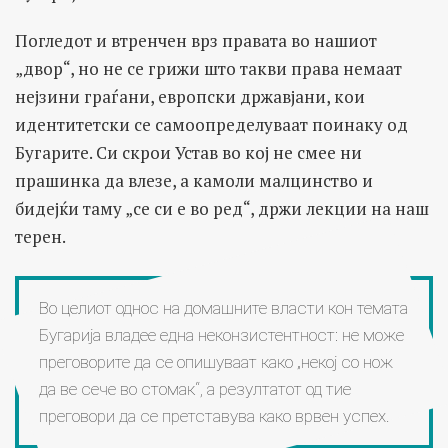
Погледот и втренчен врз правата во нашиот
„двор“, но не се грижи што такви права немаат
нејзини граѓани, европски државјани, кои
идентитетски се самоопределуваат поинаку од
Бугарите. Си скрои Устав во кој не смее ни
прашинка да влезе, а камоли малцинство и
бидејќи таму „се си е во ред“, држи лекции на наш
терен.
Во целиот однос на домашните власти кон темата
Бугарија владее една неконзистентност: не може
преговорите да се опишуваат како „некој со нож
да ве сече во стомак“, а резултатот од тие
преговори да се претставува како врвен успех.