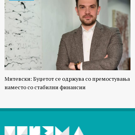
Митевски: Буџетот се одржува со премостувања
наместо со стабилни финансии