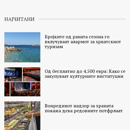
НАЈЧИТАНИ
Бројките од раната сезона го
вклучуваат алармот за хрватскиот
туризам
Од бесплатно до 4.500 евра: Како се
закупуваат културните институции
Вонредниот надзор за храната
покажа дека редовните потфрлаат