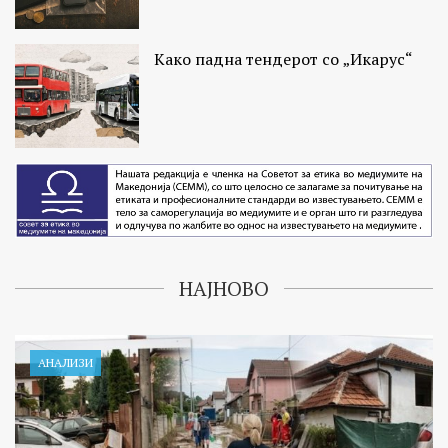
Како падна тендерот со „Икарус“
НАЈНОВО
АНАЛИЗИ