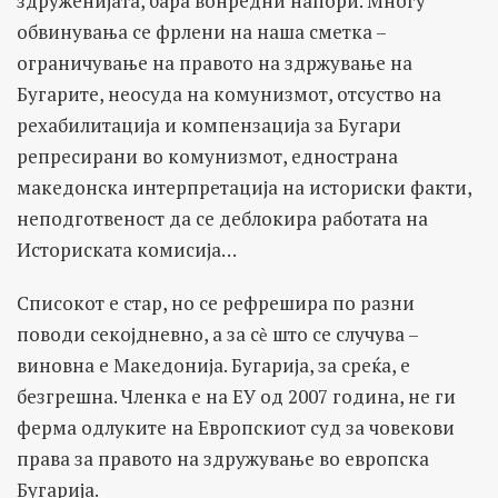
здруженијата, бара вонредни напори. Многу
обвинувања се фрлени на наша сметка –
ограничување на правото на здржување на
Бугарите, неосуда на комунизмот, отсуство на
рехабилитација и компензација за Бугари
репресирани во комунизмот, еднострана
македонска интерпретација на историски факти,
неподготвеност да се деблокира работата на
Историската комисија…
Списокот е стар, но се рефрешира по разни
поводи секојдневно, а за сѐ што се случува –
виновна е Македонија. Бугарија, за среќа, е
безгрешна. Членка е на ЕУ од 2007 година, не ги
ферма одлуките на Европскиот суд за човекови
права за правото на здружување во европска
Бугарија.