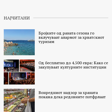
НАЈЧИТАНИ
Бројките од раната сезона го
вклучуваат алармот за хрватскиот
туризам
Од бесплатно до 4.500 евра: Како се
закупуваат културните институции
Вонредниот надзор за храната
покажа дека редовните потфрлаат