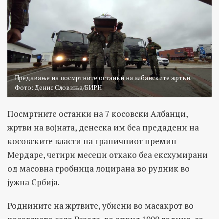
Предавање на посмртните останки на албанските жртви.
Фото: Денис Словиња/БИРН
Посмртните останки на 7 косовски Албанци,
жртви на војната, денеска им беа предадени на
косовските власти на граничниот премин
Мердаре, четири месеци откако беа ексхумирани
од масовна гробница лоцирана во рудник во
јужна Србија.
Роднините на жртвите, убиени во масакрот во