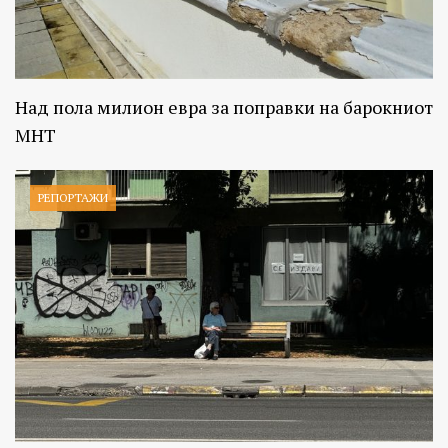
Над пола милион евра за поправки на барокниот
МНТ
РЕПОРТАЖИ