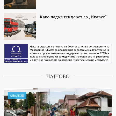
Како падна тендерот со „Икарус“
НАЈНОВО
АНАЛИЗИ