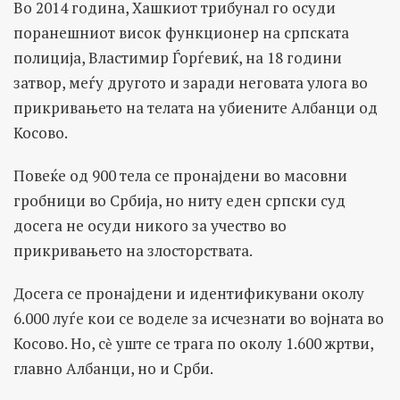
Во 2014 година, Хашкиот трибунал го осуди
поранешниот висок функционер на српската
полиција, Властимир Ѓорѓевиќ, на 18 години
затвор, меѓу другото и заради неговата улога во
прикривањето на телата на убиените Албанци од
Косово.
Повеќе од 900 тела се пронајдени во масовни
гробници во Србија, но ниту еден српски суд
досега не осуди никого за учество во
прикривањето на злосторствата.
Досега се пронајдени и идентификувани околу
6.000 луѓе кои се воделе за исчезнати во војната во
Косово. Но, сѐ уште се трага по околу 1.600 жртви,
главно Албанци, но и Срби.