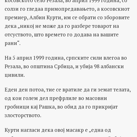
косовското село Резала, во април 1999 година, со
солзи го гледаа примопредавањето, а косовскиот
премиер, Албин Курти, им се обрати со зборовите
дека „никој не може да го разбере товарот на
отсуството, што времето го додава на вашите
рани“.
На 5 април 1999 година, српските сили влегоа во
Резала, во општина Србица, и убија 98 албански
цивили.
Еден ден потоа, тие се вратиле да ги земат телата,
од кои голем дел префрлиле во масовни
гробници кај Рашка, во обид да го прикријат
злосторството.
Курти нагласи дека овој масакр е „една од