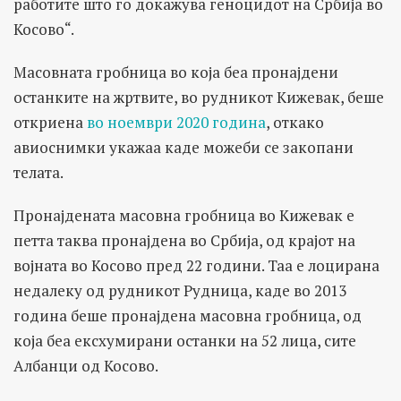
работите што го докажува геноцидот на Србија во
Косово“.
Масовната гробница во која беа пронајдени
останките на жртвите, во рудникот Кижевак, беше
откриена
во ноември 2020 година
, откако
авиоснимки укажаа каде можеби се закопани
телата.
Пронајдената масовна гробница во Кижевак е
петта таква пронајдена во Србија, од крајот на
војната во Косово пред 22 години. Таа е лоцирана
недалеку од рудникот Рудница, каде во 2013
година беше пронајдена масовна гробница, од
која беа ексхумирани останки на 52 лица, сите
Албанци од Косово.