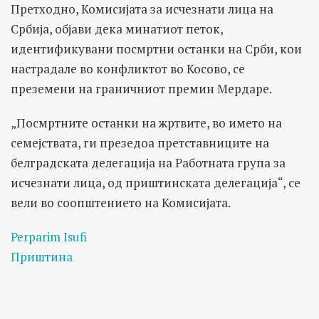
Претходно, Комисијата за исчезнати лица на
Србија, објави дека минатиот петок,
идентификувани посмртни останки на Срби, кои
настрадале во конфликтот во Косово, се
преземени на граничниот премин Мердаре.
„Посмртните останки на жртвите, во името на
семејствата, ги презедоа претставниците на
белградската делегација на Работната група за
исчезнати лица, од приштинската делегација“, се
вели во соопштението на Комисијата.
Perparim Isufi
Приштина