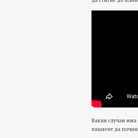
Вакви случаи има 
пациент да почине