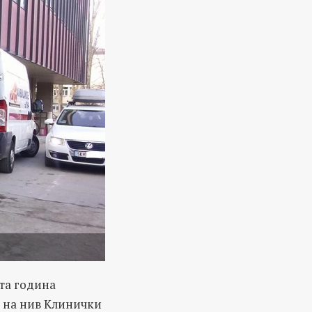
та година
а на нив Клинички