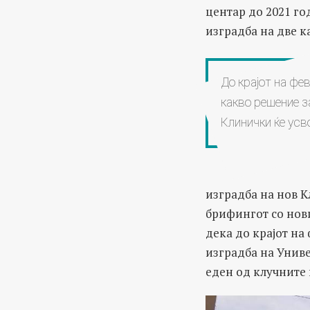
центар до 2021 го
изградба на две к
До крајот на фев
какво решение з
Клинички ќе усв
изградба на нов 
брифингот со но
дека до крајот на
изградба на Униве
еден од клучните