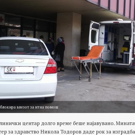
 блокира влезот за итна помош
линички центар долго време беше најавувано. Мината
ер за здравство Никола Тодоров даде рок за изградб