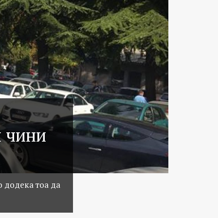
и чини
о додека тоа да