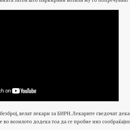
безброј, велат лекари за БИРН. Лекарите сведочат дек
 во возилото додека тоа да се пробие низ сообраќајни