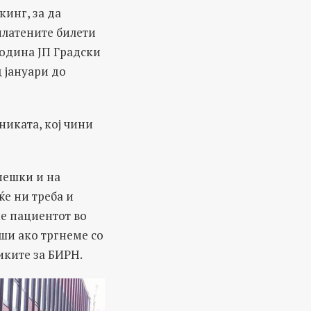
инг, за да
платените билети
година ЈП Градски
 јануари до
никата, кој чини
пешки и на
ќе ни треба и
ме пациентот во
оши ако тргнеме со
иките за БИРН.