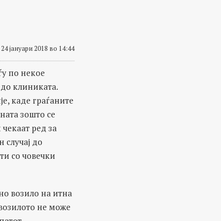
24 јануари 2018 во 14:44
ѓу по некое
 до клиниката.
је, каде граѓаните
ната зошто се
 чекаат ред за
н случај до
ти со човечки
но возило на итна
 возилото не може
патот.