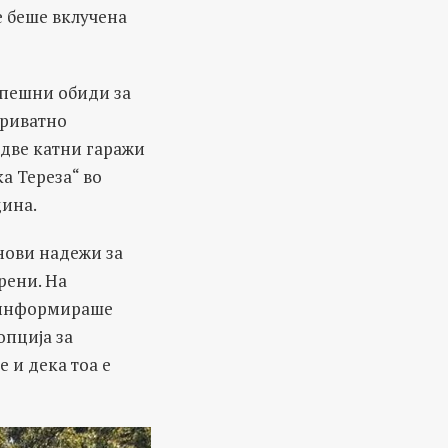
е беше вклучена
спешни обиди за
приватно
 две катни гаражи
а Тереза“ во
дина.
нови надежи за
рени. На
 информираше
опција за
 и дека тоа е