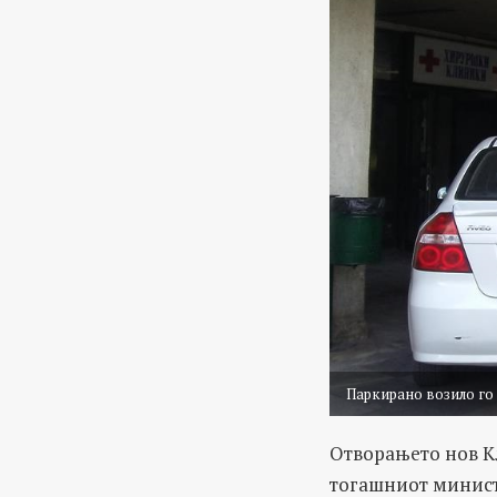
Паркирано возило го
Отворањето нов К
тогашниот минист