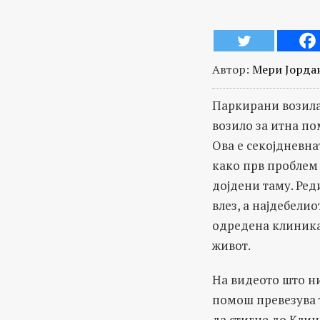
Автор:
Мери Јорда
Паркирани возила,
возило за итна по
Ова е секојдневна
како прв проблем 
дојдени таму. Ред
влез, а најдебелио
одредена клиника.
живот.
На видеото што ни
помош превезува т
да стигне до Клин