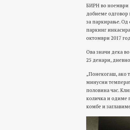
БИРН во ноември 
добиеме одговор к
за паркирање. Од 
паркинг инкасирал
октомври 2017 год
Ова значи дека во
25 денари, дневно
„Понекогаш, ако 
минусни температу
половина час. Кли
количка и одиме п
комбе и заглавиме