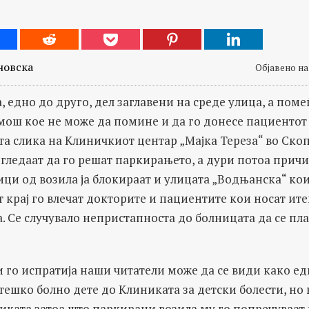
новска
Објавено на 
 едно до друго, дел заглавени на среде улица, а поме
мош кое не може да помине и да го донесе пациентот
та слика на Клиничкиот центар „Мајка Тереза“ во Скоп
гледаат да го решат паркирањето, а дури потоа причи
ици од возила ја блокираат и улицата „Водњанска“ кои
т крај го влечат докторите и пациентите кои носат ите
 Се случувало непристапноста до болницата да се пла
 го испратија наши читатели може да се види како ед
ешко болно дете до Клиниката за детски болести, но
иката затоа што паркирани возила му го попречуваат 