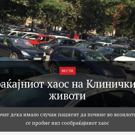
ВЕСТИ
аќајниот хаос на Клиничк
животи
чат дека имало случаи пациент да почине во возилот
се пробие низ сообраќајниот хаос