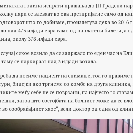
минатата година испрати прашања до ЈП Градски парк
олку пари се влеваат во ова претпријатие само од на
одговорот што го добивме, произлегува дека во 2016 
о над 473 илјади евра само од наплатени билети, а од
ина, околу 378 илјади евра.
 случај секое возило да се задржало по еден час на Кли
 таму се паркираат над 3 илјади возила.
треба да носиме пациент на снимање, тоа го правиме 
ри, бидејќи ако тргнеме со комбе на друга клиника, 
никите меѓу себе не се поврзани, па најчесто го става
ешки, затоа што состојбата на болниот може да се вл
 во сообраќајниот хаос“, вели доктор од една од клин