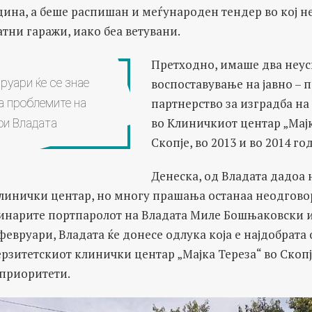
дина, а беше распишан и меѓународен тендер во кој н
атни гаражи, иако беа ветувани.
Претходно, имаше два неу
воспоставување на јавно – 
руари ќе се знае
партнерство за изградба на
а проблемите на
во Клиничкиот центар „Мајк
ои Владата
Скопје, во 2013 и во 2014 го
Денеска, од Владата дадоа 
Клинички центар, но многу прашања останаа неодгово
винарите портпаролот на Владата Миле Бошњаковски
 февруари, Владата ќе донесе одлука која е најдобрата 
рзитетскиот клинички центар „Мајка Тереза“ во Скопје
 приоритети.