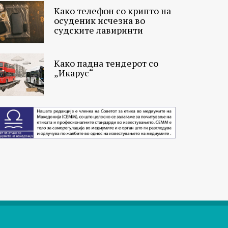
Како телефон со крипто на
осуденик исчезна во
судските лавиринти
Како падна тендерот со
„Икарус“