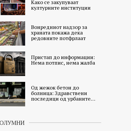
Како се закупуваат
културните институции
Вонредниот надзор за
храната покажа дека
редовните потфрлаат
Пристап до информации:
Нема потпис, нема жалба
Од жежок бетон до
болница: Здравствени
последици од урбаните
топлински острови
ОЛУМНИ