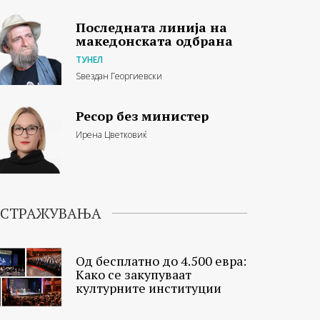
Последната линија на
македонската одбрана
ТУНЕЛ
Ѕвездан Георгиевски
Ресор без министер
Ирена Цветковиќ
ИСТРАЖУВАЊА
Од бесплатно до 4.500 евра:
Како се закупуваат
културните институции