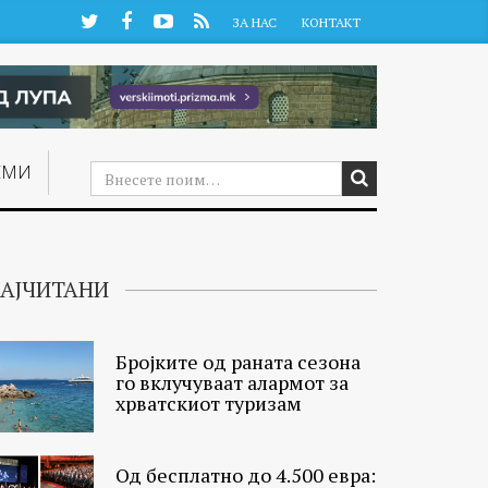
Twitter
Facebook
YouTube
RSS
ЗА НАС
КОНТАКТ
ЕМИ
АЈЧИТАНИ
Бројките од раната сезона
го вклучуваат алармот за
хрватскиот туризам
Од бесплатно до 4.500 евра: