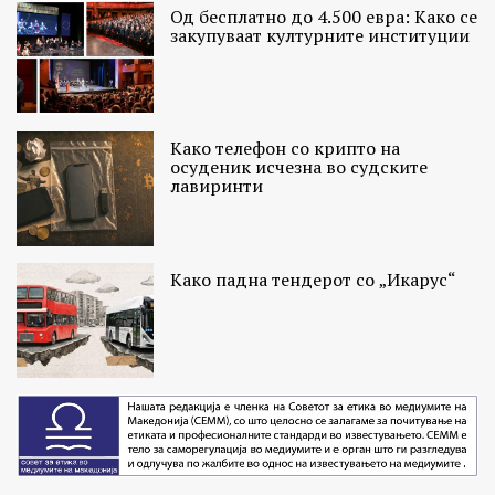
Од бесплатно до 4.500 евра: Како се
закупуваат културните институции
Како телефон со крипто на
осуденик исчезна во судските
лавиринти
Како падна тендерот со „Икарус“