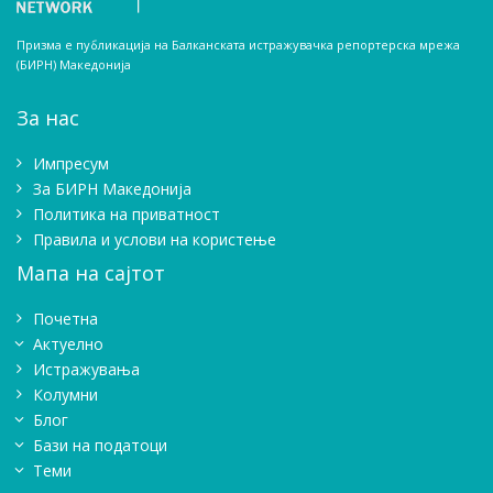
Призма е публикација на Балканската истражувачка репортерска мрежа
(БИРН) Македонија
За нас
Импресум
Зa БИРН Македонија
Политика на приватност
Правила и услови на користење
Мапа на сајтот
Почетна
Актуелно
Истражувањa
Колумни
Блог
Бази на податоци
Теми