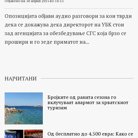
Објавено на 30 април 2015 во 14:13
Опозицијата објави аудио разговори за кои тврди
дека се докажува дека директорот на УБК стои
зад агенцијата за обезбедување СГС која брзо се
прошири и го зеде приматот на...
НАЈЧИТАНИ
Бројките од раната сезона го
вклучуваат алармот за хрватскиот
туризам
Од бесплатно до 4.500 евра: Како се