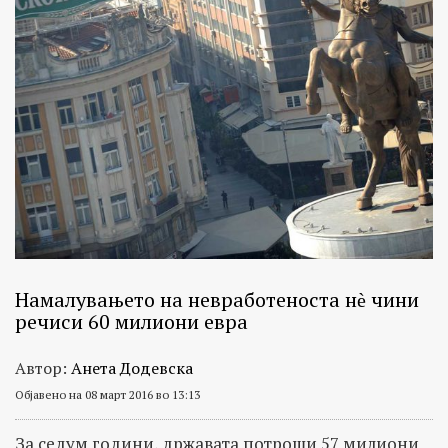
Намалувањето на невработеноста нѐ чини
речиси 60 милиони евра
Автор:
Анета Додевска
Објавено на 08 март 2016 во 13:13
За седум години, државата потроши 57 милиони