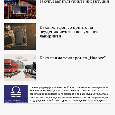
закупуваат културните институции
Како телефон со крипто на
осуденик исчезна во судските
лавиринти
Како падна тендерот со „Икарус“