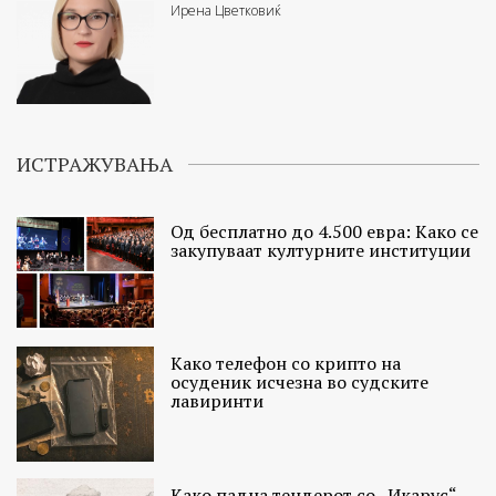
Ирена Цветковиќ
ИСТРАЖУВАЊА
Од бесплатно до 4.500 евра: Како се
закупуваат културните институции
Како телефон со крипто на
осуденик исчезна во судските
лавиринти
Како падна тендерот со „Икарус“