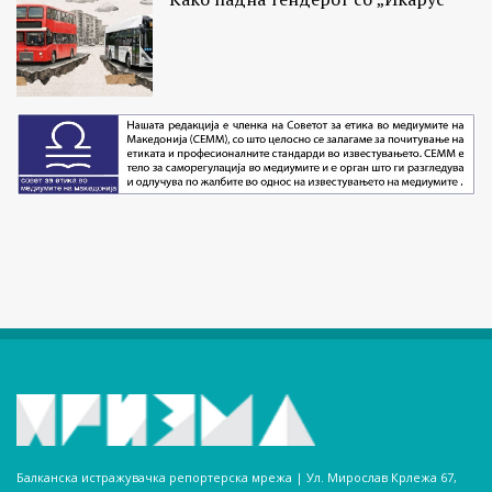
Балканска истражувачка репортерска мрежа | Ул. Мирослав Крлежа 67,