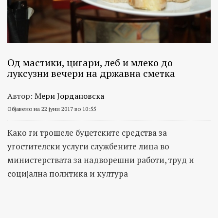
Од мастики, цигари, леб и млеко до
луксузни вечери на државна сметка
Автор:
Мери Јордановска
Објавено на 22 јуни 2017 во 10:55
Kако ги трошеле буџетските средства за
угостителски услуги службените лица во
министерствата за надворешни работи, труд и
социјална политика и култура