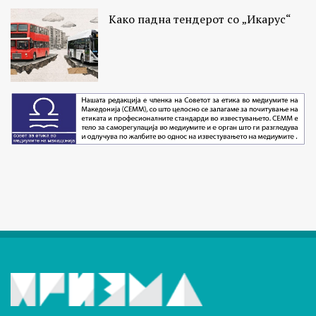
Како падна тендерот со „Икарус“