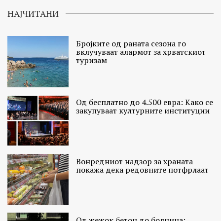
НАЈЧИТАНИ
Бројките од раната сезона го
вклучуваат алармот за хрватскиот
туризам
Од бесплатно до 4.500 евра: Како се
закупуваат културните институции
Вонредниот надзор за храната
покажа дека редовните потфрлаат
Од жежок бетон до болница: