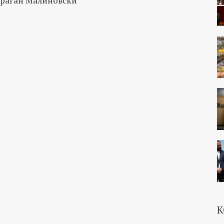
Драган Малиновски
К