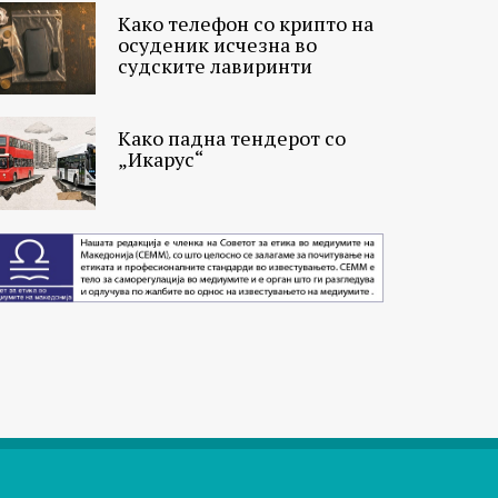
Како телефон со крипто на
осуденик исчезна во
судските лавиринти
Како падна тендерот со
„Икарус“