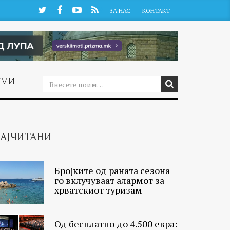
Twitter
Facebook
YouTube
RSS
ЗА НАС
КОНТАКТ
ЕМИ
АЈЧИТАНИ
Бројките од раната сезона
го вклучуваат алармот за
хрватскиот туризам
Од бесплатно до 4.500 евра: