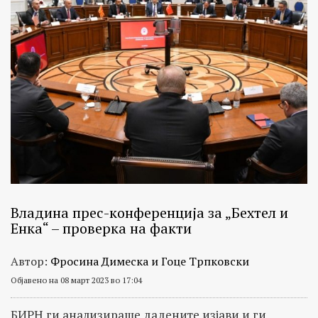
Владина прес-конференција за „Бехтел и
Енка“ – проверка на факти
Автор:
Фросина Димеска и Гоце Трпковски
Објавено на 08 март 2023 во 17:04
БИРН ги анализираше дадените изјави и ги