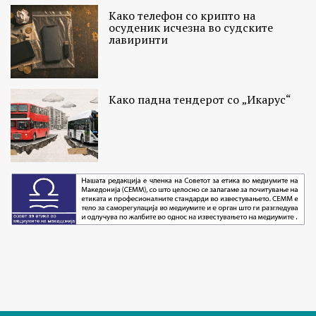
Како телефон со крипто на
осуденик исчезна во судските
лавиринти
Како падна тендерот со „Икарус“