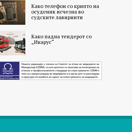
Како телефон со крипто на
осуденик исчезна во
судските лавиринти
Како падна тендерот со
„Икарус“