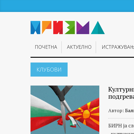
ПОЧЕТНА
АКТУЕЛНО
ИСТРАЖУВА
КЛУБОВИ
Културн
подгрев
Автор:
Бал
БИРН ја с
„културнит