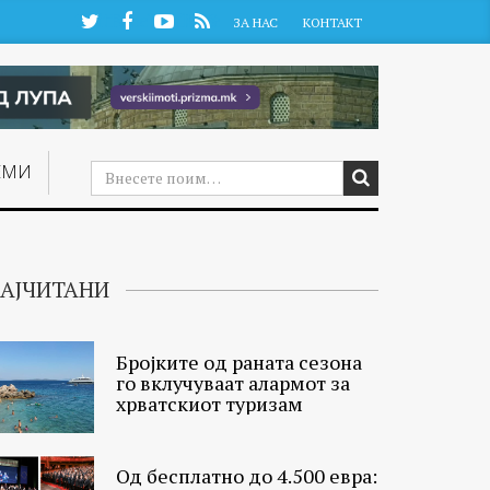
Twitter
Facebook
YouTube
RSS
ЗА НАС
КОНТАКТ
ЕМИ
АЈЧИТАНИ
Бројките од раната сезона
го вклучуваат алармот за
хрватскиот туризам
Од бесплатно до 4.500 евра: