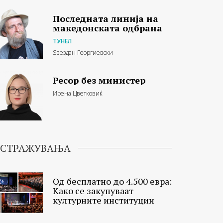
Последната линија на
македонската одбрана
ТУНЕЛ
Ѕвездан Георгиевски
Ресор без министер
Ирена Цветковиќ
ИСТРАЖУВАЊА
Од бесплатно до 4.500 евра:
Како се закупуваат
културните институции