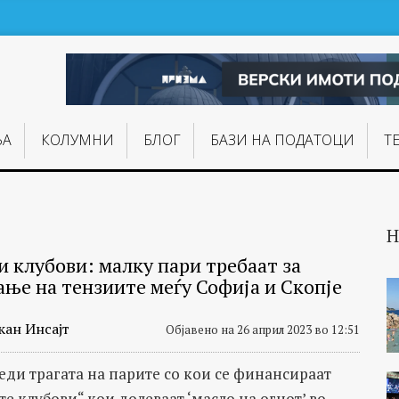
ЊA
КОЛУМНИ
БЛОГ
БАЗИ НА ПОДАТОЦИ
Т
Н
и клубови: малку пари требаат за
ање на тензиите меѓу Софија и Скопје
кан Инсајт
Објавено на 26 април 2023 во 12:51
леди трагата на парите со кои се финансираат
е клубови“ кои долеваат ‘масло на огнот’ во