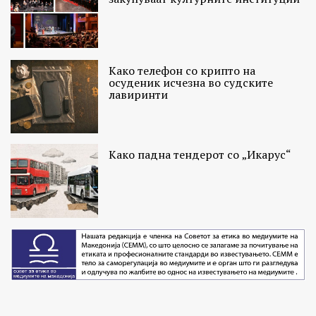
Како телефон со крипто на
осуденик исчезна во судските
лавиринти
Како падна тендерот со „Икарус“