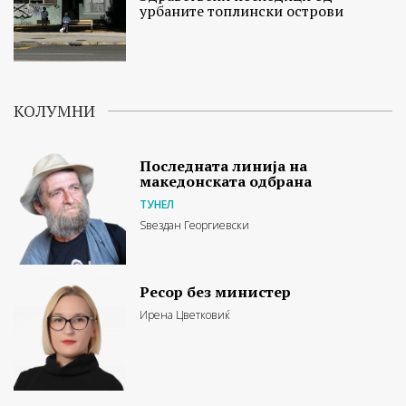
урбаните топлински острови
КОЛУМНИ
Последната линија на
македонската одбрана
ТУНЕЛ
Ѕвездан Георгиевски
Ресор без министер
Ирена Цветковиќ