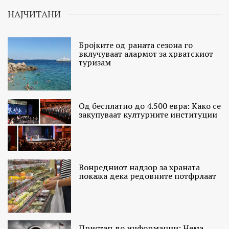
НАЈЧИТАНИ
Бројките од раната сезона го
вклучуваат алармот за хрватскиот
туризам
Од бесплатно до 4.500 евра: Како се
закупуваат културните институции
Вонредниот надзор за храната
покажа дека редовните потфрлаат
Пристап до информации: Нема