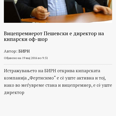
Вицепремиерот Пешевски е директор на
кипарски оф-шор
Автор:
БИРН
Објавено на 19 мај 2016 во 9:51
Истражувањето на БИРН открива кипарската
компанија „Фертисимо“ е сѐ уште активна и тој,
иако во меѓувреме стана и вицепремиер, е сѐ уште
директор