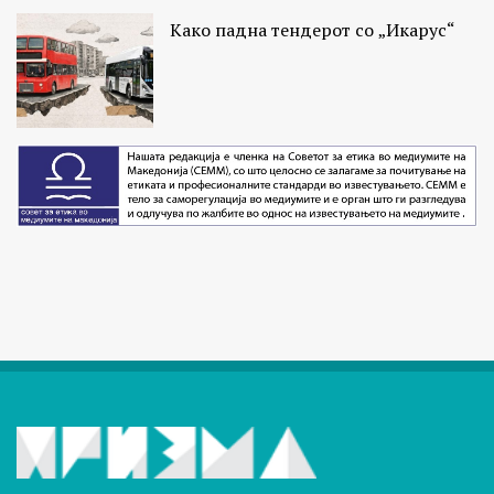
Како падна тендерот со „Икарус“