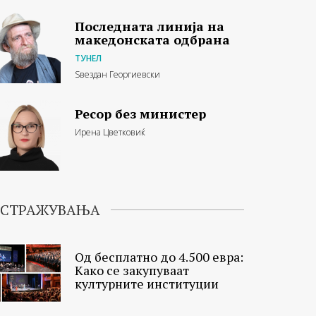
Последната линија на
македонската одбрана
ТУНЕЛ
Ѕвездан Георгиевски
Ресор без министер
Ирена Цветковиќ
ИСТРАЖУВАЊА
Од бесплатно до 4.500 евра:
Како се закупуваат
културните институции