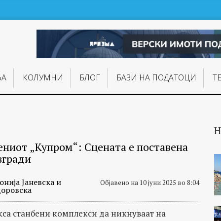
ЊA
КОЛУМНИ
БЛОГ
БАЗИ НА ПОДАТОЦИ
Т
Н
ниот „Купром“: Сцената е поставена
згради
онија Јаневска и
Објавено на 10 јуни 2025 во 8:04
доровска
кса станбени комплекси да никнуваат на