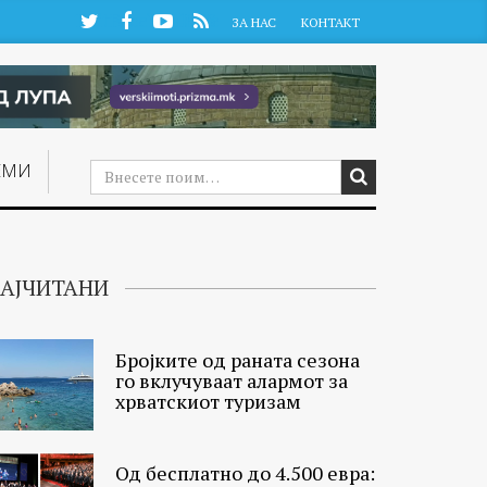
Twitter
Facebook
YouTube
RSS
ЗА НАС
КОНТАКТ
ЕМИ
АЈЧИТАНИ
Бројките од раната сезона
го вклучуваат алармот за
хрватскиот туризам
Од бесплатно до 4.500 евра: