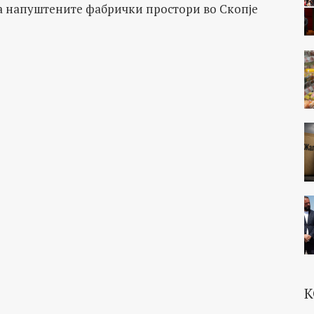
а напуштените фабрички простори во Скопје
К