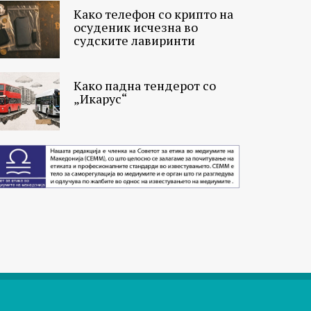
Како телефон со крипто на
осуденик исчезна во
судските лавиринти
Како падна тендерот со
„Икарус“