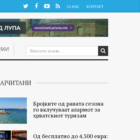
Twitter
Facebook
YouTube
RSS
ЗА НАС
КОНТАКТ
ЕМИ
АЈЧИТАНИ
Бројките од раната сезона
го вклучуваат алармот за
хрватскиот туризам
Од бесплатно до 4.500 евра: