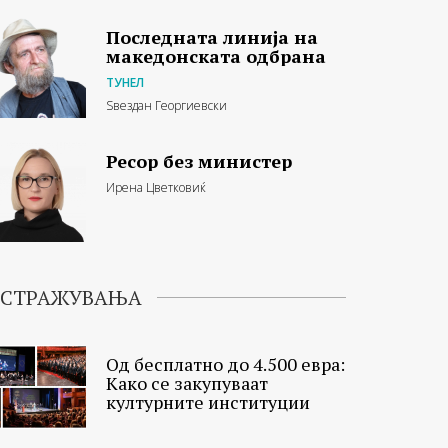
Последната линија на
македонската одбрана
ТУНЕЛ
Ѕвездан Георгиевски
Ресор без министер
Ирена Цветковиќ
ИСТРАЖУВАЊА
Од бесплатно до 4.500 евра:
Како се закупуваат
културните институции