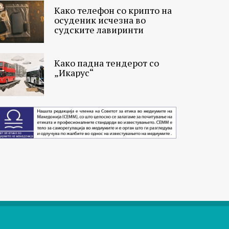
Како телефон со крипто на
осуденик исчезна во
судските лавиринти
Како падна тендерот со
„Икарус“