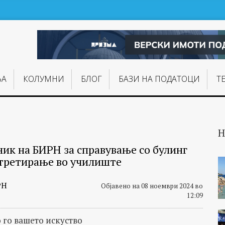
ЊA
КОЛУМНИ
БЛОГ
БАЗИ НА ПОДАТОЦИ
Т
Н
ик на БИРН за справување со булинг
третирање во училиште
РН
Објавено на 08 ноември 2024 во
12:09
 го вашето искуство