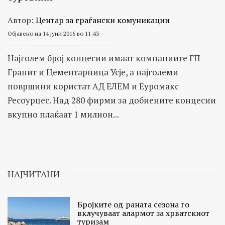
Автор:
Центар за граѓански комуникации
Објавено на 14 јуни 2016 во 11:43
Најголем број концесии имаат компаниите ГП
Гранит и Цементарница Усје, а најголеми
површини користат АД ЕЛЕМ и Еуромакс
Ресоурцес. Над 280 фирми за добиените концесии
вкупно плаќаат 1 милион...
НАЈЧИТАНИ
Бројките од раната сезона го
вклучуваат алармот за хрватскиот
туризам