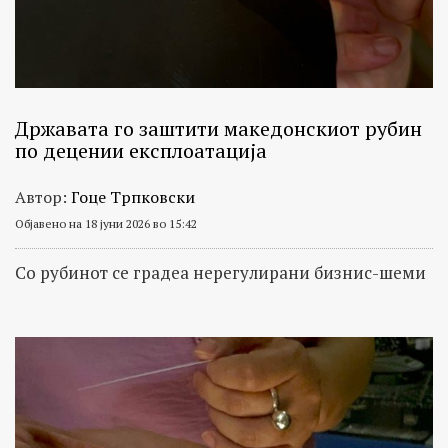
Државата го заштити македонскиот рубин
по децении експлоатација
Автор:
Гоце Трпковски
Објавено на 18 јуни 2026 во 15:42
Со рубинот се градеа нерегулирани бизнис-шеми