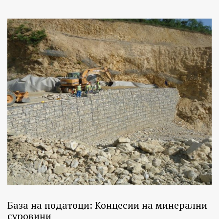
База на податоци: Концесии на минерални
суровини