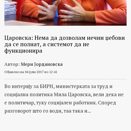
Царовска: Нема да дозволам нечии џебови
да се полнат, а системот да не
функционира
Автор:
Мери Јордановска
Објавено на 04 јули 2017 во 12:41
Во интервју за БИРН, министерката за труд и
социјална политика Мила Царовска, вели дека не
е политичар, туку социјален работник. Според
разговорот што го води, таа така и...