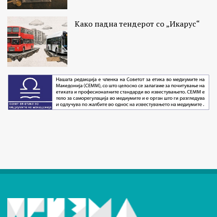
Како падна тендерот со „Икарус“