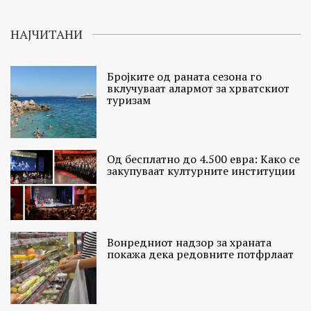
НАЈЧИТАНИ
Бројките од раната сезона го
вклучуваат алармот за хрватскиот
туризам
Од бесплатно до 4.500 евра: Како се
закупуваат културните институции
Вонредниот надзор за храната
покажа дека редовните потфрлаат