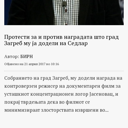
Протести за и против наградата што град
Загреб му ја додели на Седлар
Автор:
БИРН
Објавено на 21 април 2017 во 10:16
Собранието на град Загреб, му додели награда на
контроверзен режисер на документарен филм за
усташкиот концентрационен логор Јасеновац, и
покрај тврдењата дека во филмот се
минимизираат злосторствата извршени во...