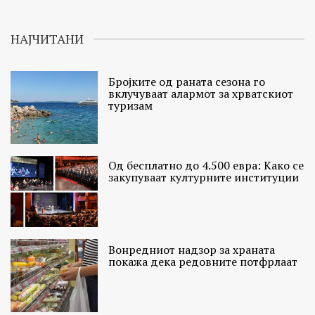
НАЈЧИТАНИ
Бројките од раната сезона го
вклучуваат алармот за хрватскиот
туризам
Од бесплатно до 4.500 евра: Како се
закупуваат културните институции
Вонредниот надзор за храната
покажа дека редовните потфрлаат