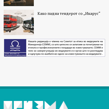
Како падна тендерот со „Икарус“