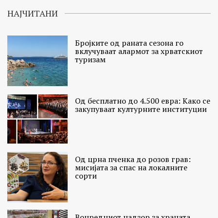
НАЈЧИТАНИ
Бројките од раната сезона го
вклучуваат алармот за хрватскиот
туризам
Од бесплатно до 4.500 евра: Како се
закупуваат културните институции
Од црна пченка до розов грав:
мисијата за спас на локалните
сорти
Вонредниот надзор за храната