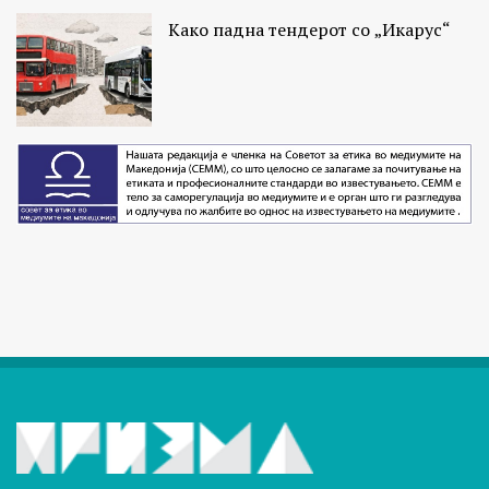
Како падна тендерот со „Икарус“