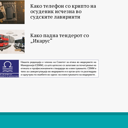
Како телефон со крипто на
осуденик исчезна во
судските лавиринти
Како падна тендерот со
„Икарус“