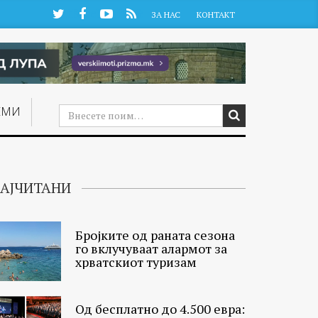
Twitter
Facebook
YouTube
RSS
ЗА НАС
КОНТАКТ
ЕМИ
АЈЧИТАНИ
Бројките од раната сезона
го вклучуваат алармот за
хрватскиот туризам
Од бесплатно до 4.500 евра: