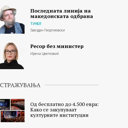
Последната линија на
македонската одбрана
ТУНЕЛ
Ѕвездан Георгиевски
Ресор без министер
Ирена Цветковиќ
ИСТРАЖУВАЊА
Од бесплатно до 4.500 евра:
Како се закупуваат
културните институции