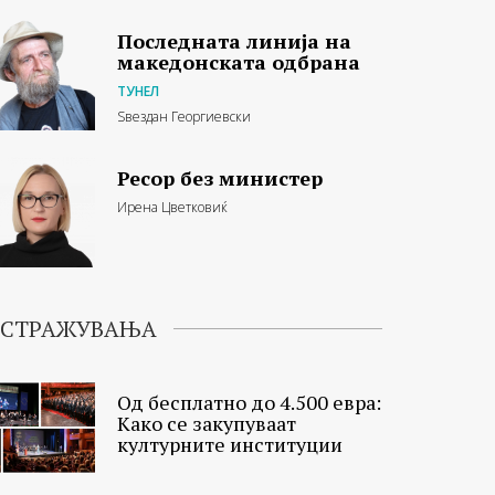
Последната линија на
македонската одбрана
ТУНЕЛ
Ѕвездан Георгиевски
Ресор без министер
Ирена Цветковиќ
ИСТРАЖУВАЊА
Од бесплатно до 4.500 евра:
Како се закупуваат
културните институции