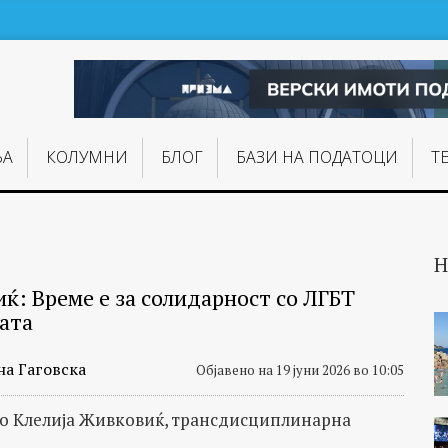
ЊA
КОЛУМНИ
БЛОГ
БАЗИ НА ПОДАТОЦИ
Т
Н
ќ: Време е за солидарност со ЛГБТ
ата
на Гаговска
Објавено на 19 јуни 2026 во 10:05
со Клелија Живковиќ, трансдисциплинарна