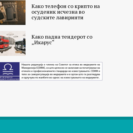
Како телефон со крипто на
осуденик исчезна во
судските лавиринти
Како падна тендерот со
„Икарус“