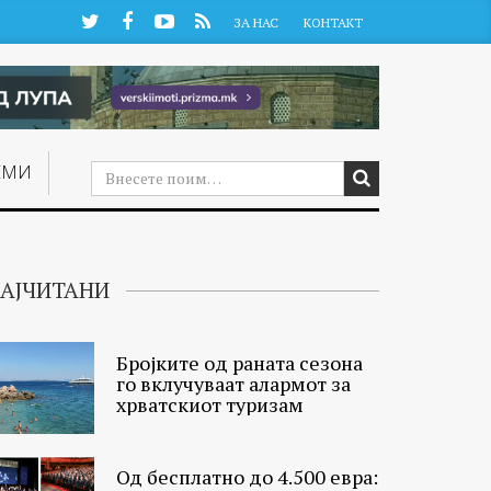
Twitter
Facebook
YouTube
RSS
ЗА НАС
КОНТАКТ
ЕМИ
АЈЧИТАНИ
Бројките од раната сезона
го вклучуваат алармот за
хрватскиот туризам
Од бесплатно до 4.500 евра: