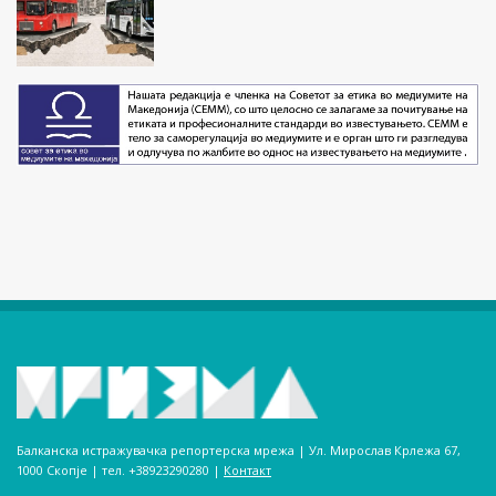
Балканска истражувачка репортерска мрежа | Ул. Мирослав Крлежа 67,
1000 Скопје | тел. +38923290280­ |
Контакт